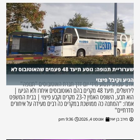
שערוריית תנופה: נוסע תיעד 48 פעמים שהאוטובוס לא
הגיע וקיבל פיצוי
אדם שנוהג לנסוע מידי יום דרך חברת האוטובוסים "תנופה"
לירושלים, תיעד 48 מקרים בהם האוטובוסים איחרו ולא הגיעו |
הוא תבע, השופט האמין ל-23 מקרים וקבע פיצוי | בבית המשפט
אמרו: "המתנה כה ממושכת במקרים כה רבים מעידה על איחורים
סדרתיים"
מירב בן יאיר
אוגוסט 4, 2026
9:36 pm