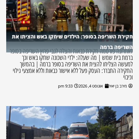
חקירת השריפה בסופר: הילדים שיחקו באש והציתו את
השריפה ברמה
לאחרונה פורסמה חקירת כבאות והצלה לגבי פרוץ השריפה בסופר
ברמת בית שמש | מה שעלה: ילדי השכונה שחקו באש וכך
למעשה הצליחו להצית את השריפה בסופר ברמה | בהמשך
החקירה התברר: העסק פעל ללא אישור כבאות וללא אמצעי גילוי
וכיבוי
מירב בן יאיר
אוגוסט 4, 2026
9:33 pm