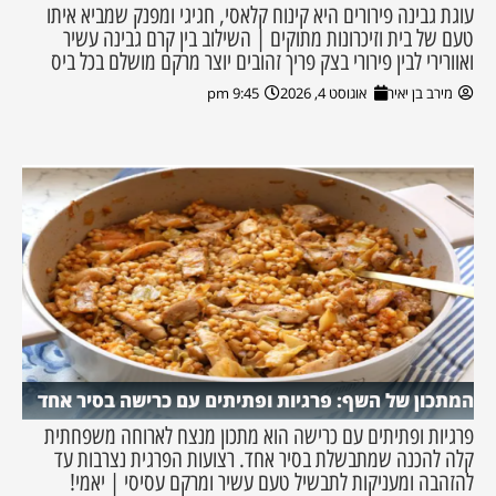
עוגת גבינה פירורים היא קינוח קלאסי, חגיגי ומפנק שמביא איתו
טעם של בית וזיכרונות מתוקים | השילוב בין קרם גבינה עשיר
ואוורירי לבין פירורי בצק פריך זהובים יוצר מרקם מושלם בכל ביס
מירב בן יאיר
אוגוסט 4, 2026
9:45 pm
המתכון של השף: פרגיות ופתיתים עם כרישה בסיר אחד
פרגיות ופתיתים עם כרישה הוא מתכון מנצח לארוחה משפחתית
קלה להכנה שמתבשלת בסיר אחד. רצועות הפרגית נצרבות עד
להזהבה ומעניקות לתבשיל טעם עשיר ומרקם עסיסי | יאמי!