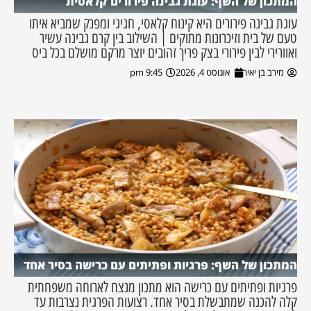
המתכון של השף: עוגת גבינה פירורים קלאסית
עוגת גבינה פירורים היא קינוח קלאסי, חגיגי ומפנק שמביא איתו
טעם של בית וזיכרונות מתוקים | השילוב בין קרם גבינה עשיר
ואוורירי לבין פירורי בצק פריך זהובים יוצר מרקם מושלם בכל ביס
מירב בן יאיר
אוגוסט 4, 2026
9:45 pm
המתכון של השף: פרגיות ופתיתים עם כרישה בסיר אחד
פרגיות ופתיתים עם כרישה הוא מתכון מנצח לארוחה משפחתית
קלה להכנה שמתבשלת בסיר אחד. רצועות הפרגית נצרבות עד