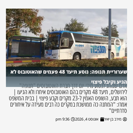
שערוריית תנופה: נוסע תיעד 48 פעמים שהאוטובוס לא
הגיע וקיבל פיצוי
אדם שנוהג לנסוע מידי יום דרך חברת האוטובוסים "תנופה"
לירושלים, תיעד 48 מקרים בהם האוטובוסים איחרו ולא הגיעו |
הוא תבע, השופט האמין ל-23 מקרים וקבע פיצוי | בבית המשפט
אמרו: "המתנה כה ממושכת במקרים כה רבים מעידה על איחורים
סדרתיים"
מירב בן יאיר
אוגוסט 4, 2026
9:36 pm