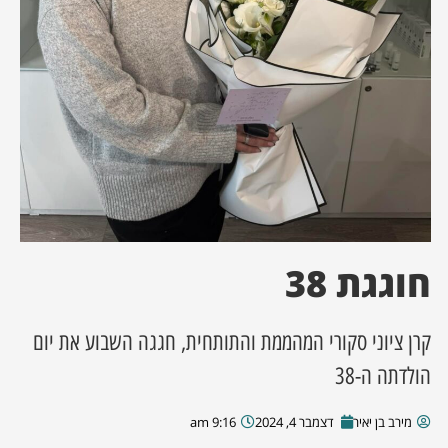
ן מסע מלחמה
ת השבוע
ונים
לות מקומית
דקס עסקים
חוגגת 38
קרן ציוני סקורי המהממת והתותחית, חגגה השבוע את יום
הולדתה ה-38
מירב בן יאיר
דצמבר 4, 2024
9:16 am