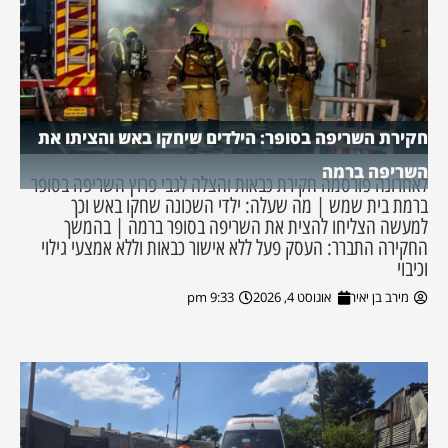
חקירת השריפה בסופר: הילדים שיחקו באש והציתו את
השריפה ברמה
לאחרונה פורסמה חקירת כבאות והצלה לגבי פרוץ השריפה בסופר
ברמת בית שמש | מה שעלה: ילדי השכונה שחקו באש וכך
למעשה הצליחו להצית את השריפה בסופר ברמה | בהמשך
החקירה התברר: העסק פעל ללא אישור כבאות וללא אמצעי גילוי
וכיבוי
מירב בן יאיר
אוגוסט 4, 2026
9:33 pm