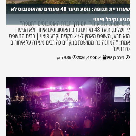
שערוריית תנופה: נוסע תיעד 48 פעמים שהאוטובוס לא
הגיע וקיבל פיצוי
אדם שנוהג לנסוע מידי יום דרך חברת האוטובוסים "תנופה"
לירושלים, תיעד 48 מקרים בהם האוטובוסים איחרו ולא הגיעו |
הוא תבע, השופט האמין ל-23 מקרים וקבע פיצוי | בבית המשפט
אמרו: "המתנה כה ממושכת במקרים כה רבים מעידה על איחורים
סדרתיים"
מירב בן יאיר
אוגוסט 4, 2026
9:36 pm