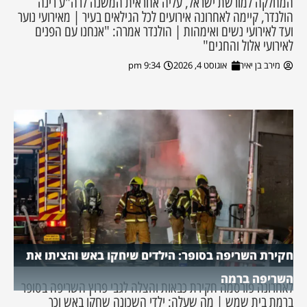
המחלקה למורשת ישראל, עליה אחראית המשנה לרה"ע רינה
הולנדר, קיימה לאחרונה אירועים לכל הגילאים בעיר | מאירועי נוער
ועד לאירועי נשים ואימהות | הולנדר אמרה: "אנחנו עם הפנים
לאירועי אלול והחגים"
מירב בן יאיר
אוגוסט 4, 2026
9:34 pm
חקירת השריפה בסופר: הילדים שיחקו באש והציתו את
השריפה ברמה
לאחרונה פורסמה חקירת כבאות והצלה לגבי פרוץ השריפה בסופר
ברמת בית שמש | מה שעלה: ילדי השכונה שחקו באש וכך