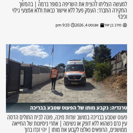
למעשה הצליחו להצית את השריפה בסופר ברמה | בהמשך
החקירה התברר: העסק פעל ללא אישור כבאות וללא אמצעי גילוי
וכיבוי
מירב בן יאיר
אוגוסט 4, 2026
9:33 pm
טרגדיה: נקבע מותו של הפעוט שטבע בבריכה
פעוט שטבע בבריכה במושב שדות מיכה, פונה לבית החולים הדסה
עין כרם כשהוא ללא דופק או נשימה | אחרי ניסיונות של החייאה
ממושכים, הרופאים נאלצו לקבוע את מותו | יהי זכרו ברוך