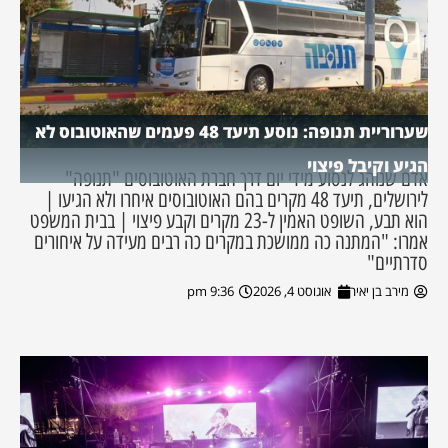
שערוריית תנופה: נוסע תיעד 48 פעמים שהאוטובוס לא
הגיע וקיבל פיצוי
אדם שנוהג לנסוע מידי יום דרך חברת האוטובוסים "תנופה"
לירושלים, תיעד 48 מקרים בהם האוטובוסים איחרו ולא הגיעו |
הוא תבע, השופט האמין ל-23 מקרים וקבע פיצוי | בבית המשפט
אמרו: "המתנה כה ממושכת במקרים כה רבים מעידה על איחורים
סדרתיים"
מירב בן יאיר
אוגוסט 4, 2026
9:36 pm