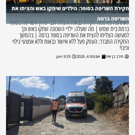
חקירת השריפה בסופר: הילדים שיחקו באש והציתו את
השריפה ברמה
לאחרונה פורסמה חקירת כבאות והצלה לגבי פרוץ השריפה בסופר
ברמת בית שמש | מה שעלה: ילדי השכונה שחקו באש וכך
למעשה הצליחו להצית את השריפה בסופר ברמה | בהמשך
החקירה התברר: העסק פעל ללא אישור כבאות וללא אמצעי גילוי
וכיבוי
מירב בן יאיר
אוגוסט 4, 2026
9:33 pm