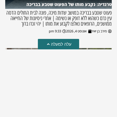
טרגדיה: נקבע מותו של הפעוט שטבע בבריכה
פעוט שטבע בבריכה במושב שדות מיכה, פונה לבית החולים הדסה
עין כרם כשהוא ללא דופק או נשימה | אחרי ניסיונות של החייאה
ממושכים, הרופאים נאלצו לקבוע את מותו | יהי זכרו ברוך
מירב בן יאיר
אוגוסט 4, 2026
9:33 pm
עלה למעלה
מזל טוב!
סמדר כהן האלופה שבתמונה, חגגה את יום הולדתה לאחרונה