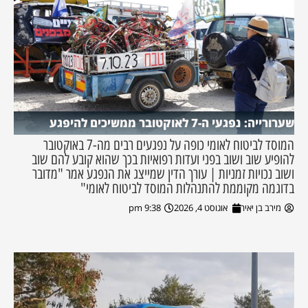
שערורייה: נפגעי ה-7 לאוקטובר ממשיכים להיפגע
המוסד לביטוח לאומי כופה על נפגעים רבים מה-7 באוקטובר
להופיע שוב ושוב בפני ועדות רפואיות בכך שהוא קובע להם שוב
ושוב נכויות זמניות | עורך הדין שמייצג את הנפגע אמר "מדובר
בדוגמה מקוממת להתנהלות המוסד לביטוח לאומי"
מירב בן יאיר
אוגוסט 4, 2026
9:38 pm