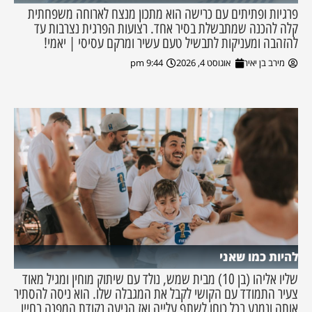
פרגיות ופתיתים עם כרישה הוא מתכון מנצח לארוחה משפחתית
קלה להכנה שמתבשלת בסיר אחד. רצועות הפרגית נצרבות עד
להזהבה ומעניקות לתבשיל טעם עשיר ומרקם עסיסי | יאמי!
מירב בן יאיר
אוגוסט 4, 2026
9:44 pm
להיות כמו שאני
שליו אליהו (בן 10) מבית שמש, נולד עם שיתוק מוחין ומגיל מאוד
צעיר התמודד עם הקושי לקבל את המגבלה שלו. הוא ניסה להסתיר
אותה ונמנע בכל כוחו לשתף עלייה ואז הגיעה נקודת המפנה בחייו