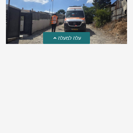
עלה למעלה
טרגדיה: נקבע מותו של הפעוט שטבע בבריכה
פעוט שטבע בבריכה במושב שדות מיכה, פונה לבית החולים הדסה
עין כרם כשהוא ללא דופק או נשימה | אחרי ניסיונות של החייאה
ממושכים, הרופאים נאלצו לקבוע את מותו | יהי זכרו ברוך
מירב בן יאיר
אוגוסט 4, 2026
9:33 pm