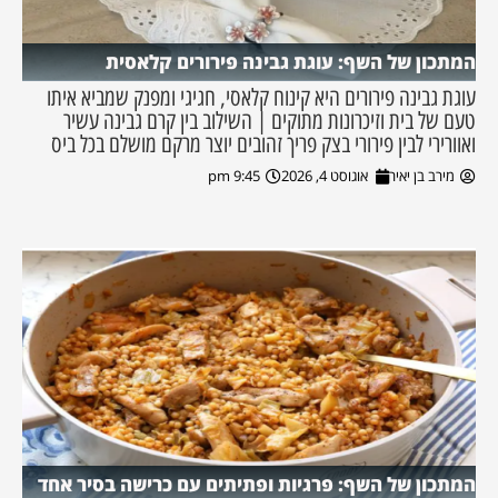
המתכון של השף: עוגת גבינה פירורים קלאסית
עוגת גבינה פירורים היא קינוח קלאסי, חגיגי ומפנק שמביא איתו
טעם של בית וזיכרונות מתוקים | השילוב בין קרם גבינה עשיר
ואוורירי לבין פירורי בצק פריך זהובים יוצר מרקם מושלם בכל ביס
מירב בן יאיר
אוגוסט 4, 2026
9:45 pm
המתכון של השף: פרגיות ופתיתים עם כרישה בסיר אחד