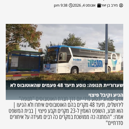
מירב בן יאיר
אוגוסט 4, 2026
9:38 pm
שערוריית תנופה: נוסע תיעד 48 פעמים שהאוטובוס לא
הגיע וקיבל פיצוי
אדם שנוהג לנסוע מידי יום דרך חברת האוטובוסים "תנופה"
לירושלים, תיעד 48 מקרים בהם האוטובוסים איחרו ולא הגיעו |
הוא תבע, השופט האמין ל-23 מקרים וקבע פיצוי | בבית המשפט
אמרו: "המתנה כה ממושכת במקרים כה רבים מעידה על איחורים
סדרתיים"