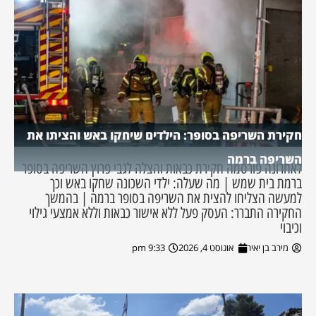
חקירת השריפה בסופר: הילדים שיחקו באש והציתו את
השריפה ברמה
לאחרונה פורסמה חקירת כבאות והצלה לגבי פרוץ השריפה בסופר
ברמת בית שמש | מה שעלה: ילדי השכונה שחקו באש וכך
למעשה הצליחו להצית את השריפה בסופר ברמה | בהמשך
החקירה התברר: העסק פעל ללא אישור כבאות וללא אמצעי גילוי
וכיבוי
מירב בן יאיר
אוגוסט 4, 2026
9:33 pm