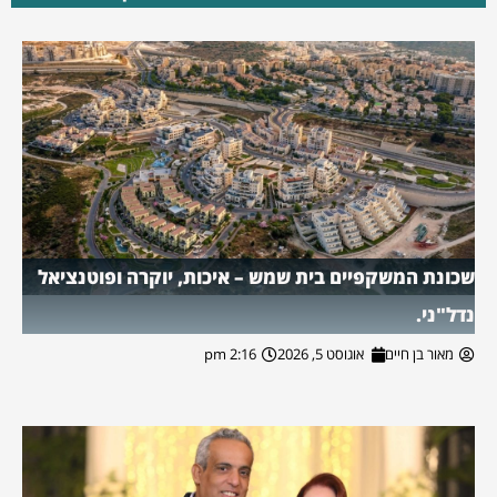
שכונת המשקפיים בית שמש – איכות, יוקרה ופוטנציאל
נדל"ני.
מאור בן חיים
אוגוסט 5, 2026
2:16 pm