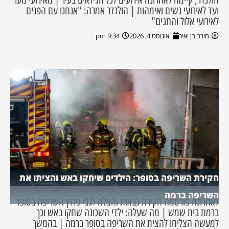
ועד לאירועי נשים ואימהות | הולנדר אמרה: "אנחנו עם הפנים
לאירועי אלול והחגים"
מירב בן יאיר
אוגוסט 4, 2026
9:34 pm
חקירת השריפה בסופר: הילדים שיחקו באש והציתו את
השריפה ברמה
לאחרונה פורסמה חקירת כבאות והצלה לגבי פרוץ השריפה בסופר
ברמת בית שמש | מה שעלה: ילדי השכונה שחקו באש וכך
למעשה הצליחו להצית את השריפה בסופר ברמה | בהמשך