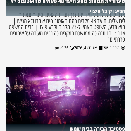
שערוריית תנופה: נוסע תיעד 48 פעמים שהאוטובוס לא
הגיע וקיבל פיצוי
אדם שנוהג לנסוע מידי יום דרך חברת האוטובוסים "תנופה"
לירושלים, תיעד 48 מקרים בהם האוטובוסים איחרו ולא הגיעו |
הוא תבע, השופט האמין ל-23 מקרים וקבע פיצוי | בבית המשפט
אמרו: "המתנה כה ממושכת במקרים כה רבים מעידה על איחורים
סדרתיים"
מירב בן יאיר
אוגוסט 4, 2026
9:36 pm
פסטיבל הבירה בבית שמש