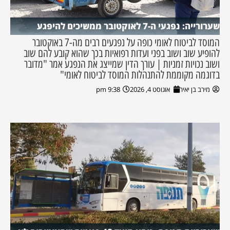
שערורייה: נפגעי ה-7 לאוקטובר ממשיכים להיפגע
המוסד לביטוח לאומי כופה על נפגעים רבים מה-7 באוקטובר
להופיע שוב ושוב בפני ועדות רפואיות בכך שהוא קובע להם שוב
ושוב נכויות זמניות | עורך הדין שמייצג את הנפגע אמר "מדובר
בדוגמה מקוממת להתנהלות המוסד לביטוח לאומי"
מירב בן יאיר
אוגוסט 4, 2026
9:38 pm