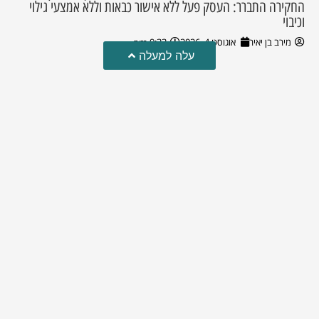
החקירה התברר: העסק פעל ללא אישור כבאות וללא אמצעי גילוי
וכיבוי
מירב בן יאיר
אוגוסט 4, 2026
9:33 pm
עלה למעלה
טרגדיה: נקבע מותו של הפעוט שטבע בבריכה
פעוט שטבע בבריכה במושב שדות מיכה, פונה לבית החולים הדסה
עין כרם כשהוא ללא דופק או נשימה | אחרי ניסיונות של החייאה
ממושכים, הרופאים נאלצו לקבוע את מותו | יהי זכרו ברוך
מירב בן יאיר
אוגוסט 4, 2026
9:33 pm