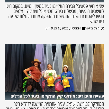
שני אירועי פסטיבל הבירה התקיימו בעיר במשך יומיים. במקום חיכו
לתושבים הופעות, מבשלות בירה, דוכני אוכל ומוזיקה | אלפים
הגיעו ליהנות זו השנה החמישית מההפקה אחת הגדולות שידעה
בית שמש
מירב בן יאיר
אוגוסט 4, 2026
9:35 pm
עשייה וחיבורים: אירועי קיץ התקיימו בעיר לכל הגילים
המחלקה למורשת ישראל, עליה אחראית המשנה לרה"ע רינה
הולנדר, קיימה לאחרונה אירועים לכל הגילאים בעיר | מאירועי נוער