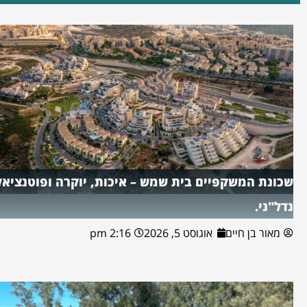
שכונת המשקפיים בית שמש – איכות, יוקרה ופוטנציאל
נדל"ני.
מאור בן חיים
אוגוסט 5, 2026
2:16 pm