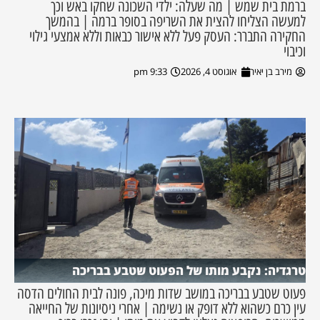
ברמת בית שמש | מה שעלה: ילדי השכונה שחקו באש וכך
למעשה הצליחו להצית את השריפה בסופר ברמה | בהמשך
החקירה התברר: העסק פעל ללא אישור כבאות וללא אמצעי גילוי
וכיבוי
מירב בן יאיר
אוגוסט 4, 2026
9:33 pm
טרגדיה: נקבע מותו של הפעוט שטבע בבריכה
פעוט שטבע בבריכה במושב שדות מיכה, פונה לבית החולים הדסה
עין כרם כשהוא ללא דופק או נשימה | אחרי ניסיונות של החייאה