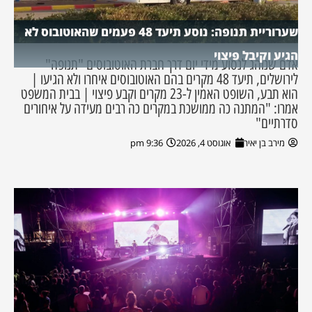
שערוריית תנופה: נוסע תיעד 48 פעמים שהאוטובוס לא
הגיע וקיבל פיצוי
אדם שנוהג לנסוע מידי יום דרך חברת האוטובוסים "תנופה"
לירושלים, תיעד 48 מקרים בהם האוטובוסים איחרו ולא הגיעו |
הוא תבע, השופט האמין ל-23 מקרים וקבע פיצוי | בבית המשפט
אמרו: "המתנה כה ממושכת במקרים כה רבים מעידה על איחורים
סדרתיים"
מירב בן יאיר
אוגוסט 4, 2026
9:36 pm