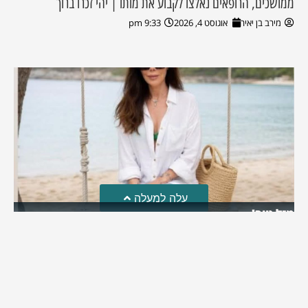
ממושכים, הרופאים נאלצו לקבוע את מותו | יהי זכרו ברוך
מירב בן יאיר
אוגוסט 4, 2026
9:33 pm
עלה למעלה
מזל טוב!
סמדר כהן האלופה שבתמונה, חגגה את יום הולדתה לאחרונה
מירב בן יאיר
יולי 30, 2026
6:15 pm