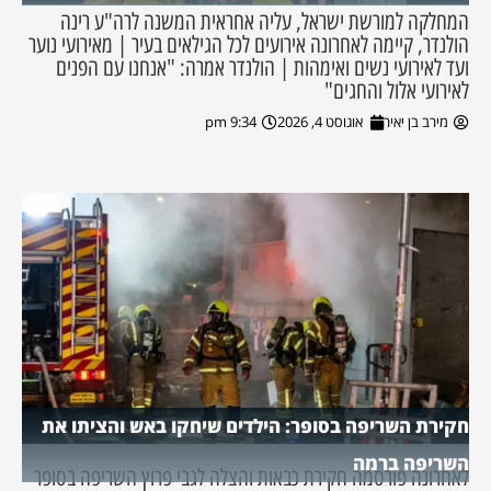
המחלקה למורשת ישראל, עליה אחראית המשנה לרה"ע רינה
הולנדר, קיימה לאחרונה אירועים לכל הגילאים בעיר | מאירועי נוער
ועד לאירועי נשים ואימהות | הולנדר אמרה: "אנחנו עם הפנים
לאירועי אלול והחגים"
מירב בן יאיר
אוגוסט 4, 2026
9:34 pm
חקירת השריפה בסופר: הילדים שיחקו באש והציתו את
השריפה ברמה
לאחרונה פורסמה חקירת כבאות והצלה לגבי פרוץ השריפה בסופר