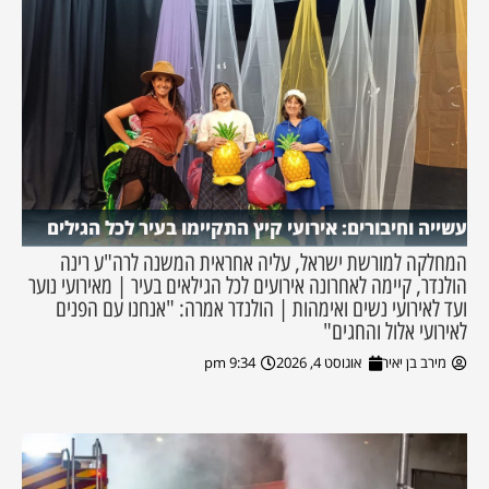
עשייה וחיבורים: אירועי קיץ התקיימו בעיר לכל הגילים
המחלקה למורשת ישראל, עליה אחראית המשנה לרה"ע רינה
הולנדר, קיימה לאחרונה אירועים לכל הגילאים בעיר | מאירועי נוער
ועד לאירועי נשים ואימהות | הולנדר אמרה: "אנחנו עם הפנים
לאירועי אלול והחגים"
מירב בן יאיר
אוגוסט 4, 2026
9:34 pm