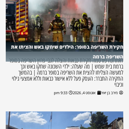
חקירת השריפה בסופר: הילדים שיחקו באש והציתו את
השריפה ברמה
לאחרונה פורסמה חקירת כבאות והצלה לגבי פרוץ השריפה בסופר
ברמת בית שמש | מה שעלה: ילדי השכונה שחקו באש וכך
למעשה הצליחו להצית את השריפה בסופר ברמה | בהמשך
החקירה התברר: העסק פעל ללא אישור כבאות וללא אמצעי גילוי
וכיבוי
מירב בן יאיר
אוגוסט 4, 2026
9:33 pm