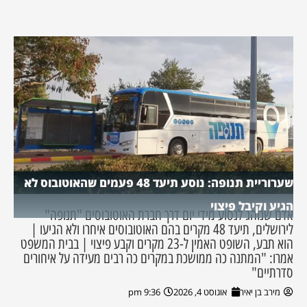
שערוריית תנופה: נוסע תיעד 48 פעמים שהאוטובוס לא
הגיע וקיבל פיצוי
אדם שנוהג לנסוע מידי יום דרך חברת האוטובוסים "תנופה"
לירושלים, תיעד 48 מקרים בהם האוטובוסים איחרו ולא הגיעו |
הוא תבע, השופט האמין ל-23 מקרים וקבע פיצוי | בבית המשפט
אמרו: "המתנה כה ממושכת במקרים כה רבים מעידה על איחורים
סדרתיים"
מירב בן יאיר
אוגוסט 4, 2026
9:36 pm