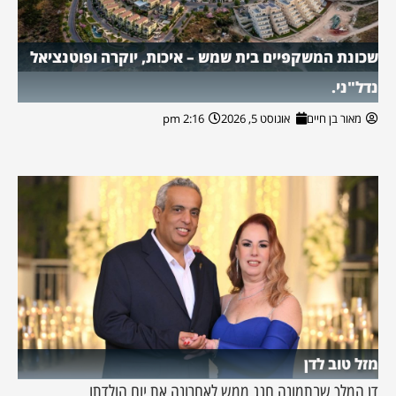
שכונת המשקפיים בית שמש – איכות, יוקרה ופוטנציאל
נדל"ני.
מאור בן חיים
אוגוסט 5, 2026
2:16 pm
מזל טוב לדן
דן המלך שבתמונה חגג ממש לאחרונה את יום הולדתו