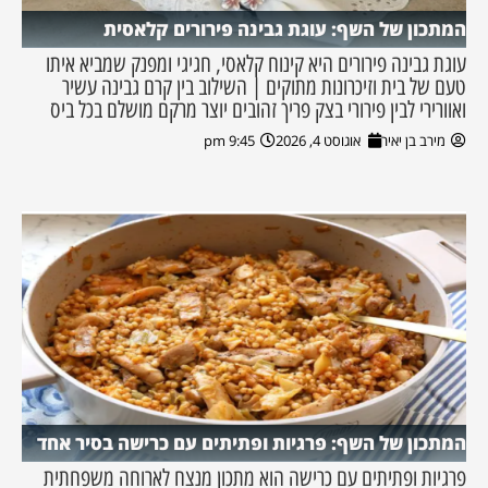
המתכון של השף: עוגת גבינה פירורים קלאסית
עוגת גבינה פירורים היא קינוח קלאסי, חגיגי ומפנק שמביא איתו
טעם של בית וזיכרונות מתוקים | השילוב בין קרם גבינה עשיר
ואוורירי לבין פירורי בצק פריך זהובים יוצר מרקם מושלם בכל ביס
מירב בן יאיר
אוגוסט 4, 2026
9:45 pm
המתכון של השף: פרגיות ופתיתים עם כרישה בסיר אחד
פרגיות ופתיתים עם כרישה הוא מתכון מנצח לארוחה משפחתית