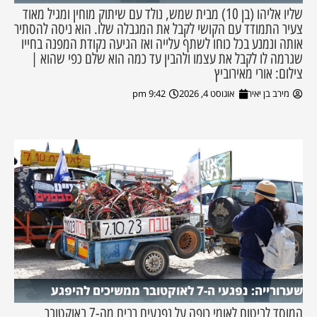
שליו אליהו (בן 10) מבית שמש, נולד עם שיתוק מוחין ומגיל מאוד
צעיר התמודד עם הקושי לקבל את המגבלה שלו. הוא ניסה להסתיר
אותה ונמנע בכל כוחו לשתף עלייה ואז הגיעה נקודת המפנה בחייו
שגרמה לו לקבל את עצמו ולהבין עד כמה הוא שלם כפי שהוא |
צילום: אורי מאירוביץ
מירב בן יאיר
אוגוסט 4, 2026
9:42 pm
שערורייה: נפגעי ה-7 לאוקטובר ממשיכים להיפגע
המוסד לביטוח לאומי כופה על נפגעים רבים מה-7 באוקטובר