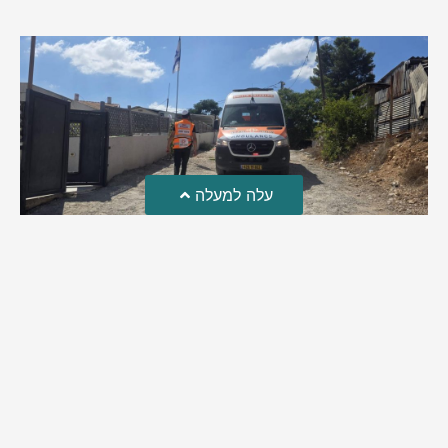
עלה למעלה
טרגדיה: נקבע מותו של הפעוט שטבע בבריכה
פעוט שטבע בבריכה במושב שדות מיכה, פונה לבית החולים הדסה
עין כרם כשהוא ללא דופק או נשימה | אחרי ניסיונות של החייאה
ממושכים, הרופאים נאלצו לקבוע את מותו | יהי זכרו ברוך
מירב בן יאיר
אוגוסט 4, 2026
9:33 pm