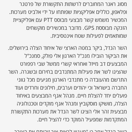
מסוג ראגר המחוברים לרשתות התקשורת של פרטנר
ופלאפון, כוללים אפליקציות שפותחו על ידי אלביט מערכות.
המכשיר משמש קשר מבצעי מבוסס PTT עם אפליקציית
הזנקה מבוססת GPS. מדובר במכשירים מוקשחים
שמותאמים לפעילות שטח אינטסיבית.
השר הנדל, ביקר במטה הארצי של איחוד הצלה בירושלים.
את הביקור הובילו מנכ"ל הארגון אלי פולק, סמנכ"ל
המבצעים דב מייזל ואחראי קשרי ממשל שבי רפפורט
שהציגו לשר את פעילות המתנדבים בחירום ובשגרה. השר
התרשם מהעובדה כי מתנדבי הארגון מגיעים מכל גווני
החברה בישראל וכי יהודים וערבים, חילונים וחרדים ועוד
פועלים יחד להצלת חיים. מנהל אגף המבצעים באיחוד
הצלה, מושיקו מוסקוביץ ומנהל אגף מוקדים וטכנולוגיה
מבצעית זהר אלי הציגו לשר הנדל את מערכות התקשורת
המתקדמות שמפעיל המוקד כדי להציל חיים.
השר הנדל אמר כי "מעניין לראות איך זיהיתם את הצורך