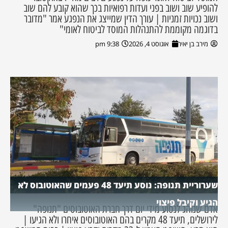
להופיע שוב ושוב בפני ועדות רפואיות בכך שהוא קובע להם שוב
ושוב נכויות זמניות | עורך הדין שמייצג את הנפגע אמר "מדובר
בדוגמה מקוממת להתנהלות המוסד לביטוח לאומי"
מירב בן יאיר
אוגוסט 4, 2026
9:38 pm
שערוריית תנופה: נוסע תיעד 48 פעמים שהאוטובוס לא
הגיע וקיבל פיצוי
אדם שנוהג לנסוע מידי יום דרך חברת האוטובוסים "תנופה"
לירושלים, תיעד 48 מקרים בהם האוטובוסים איחרו ולא הגיעו |