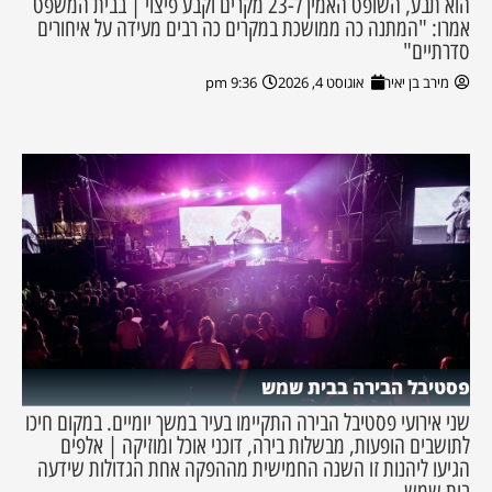
הוא תבע, השופט האמין ל-23 מקרים וקבע פיצוי | בבית המשפט
אמרו: "המתנה כה ממושכת במקרים כה רבים מעידה על איחורים
סדרתיים"
מירב בן יאיר
אוגוסט 4, 2026
9:36 pm
פסטיבל הבירה בבית שמש
שני אירועי פסטיבל הבירה התקיימו בעיר במשך יומיים. במקום חיכו
לתושבים הופעות, מבשלות בירה, דוכני אוכל ומוזיקה | אלפים
הגיעו ליהנות זו השנה החמישית מההפקה אחת הגדולות שידעה
בית שמש