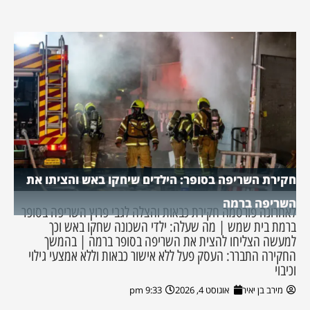
חקירת השריפה בסופר: הילדים שיחקו באש והציתו את
השריפה ברמה
לאחרונה פורסמה חקירת כבאות והצלה לגבי פרוץ השריפה בסופר
ברמת בית שמש | מה שעלה: ילדי השכונה שחקו באש וכך
למעשה הצליחו להצית את השריפה בסופר ברמה | בהמשך
החקירה התברר: העסק פעל ללא אישור כבאות וללא אמצעי גילוי
וכיבוי
מירב בן יאיר
אוגוסט 4, 2026
9:33 pm