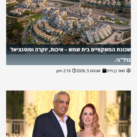
שכונת המשקפיים בית שמש – איכות, יוקרה ופוטנציאל
נדל"ני.
מאור בן חיים
אוגוסט 5, 2026
2:16 pm