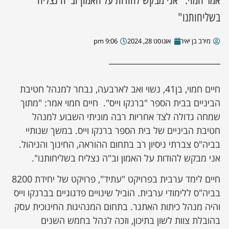
אמר חמוי. "אני מבקש להודות על האמון וב"ה נצליח
בשליחותנו"
מירב בן יאיר
אוגוסט 28, 2024
9:06 pm
חיים חמוי, בן41, נשוי ואב לארבעה, נבחר למנהל חטיבת
הביניים בבית הספר "ברנקו וייס". חיים חמוי אמר: "מתוך
שמחה גדולה לצד אחריות רבה מוניתי השבוע למנהל
חטיבת הביניים של בית הספר ברנקו וייס. במשך שנותיי
בביה"ס צברתי ניסיון רב בתחום ההוראה, החינוך והניהול.
אני מבקש להודות על האמון וב"ה נצליח בשליחותנו".
חיים לימד ערבית בפרויקט "עתיד", פרויקט של יחידת 8200
בביה"ס ללימודי ערבית. הוביל שינויים פדגוגיים בברנקו וייס
והיה מנהל כיתות האתגר. בתחום המנהיגות החינוכית עסק
בהובלת צוות לשון בתיכון, וזכה לנהל בחמש השנים