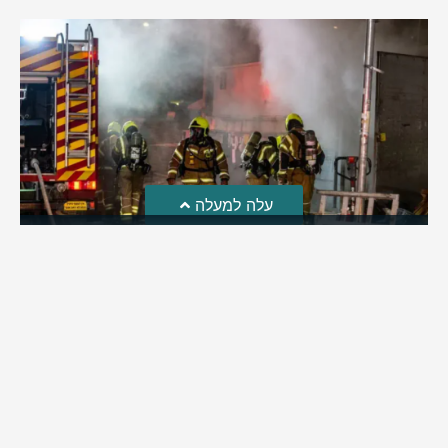
עלה למעלה
חקירת השריפה בסופר: הילדים שיחקו באש והציתו את
השריפה ברמה
לאחרונה פורסמה חקירת כבאות והצלה לגבי פרוץ השריפה בסופר
ברמת בית שמש | מה שעלה: ילדי השכונה שחקו באש וכך
למעשה הצליחו להצית את השריפה בסופר ברמה | בהמשך
החקירה התברר: העסק פעל ללא אישור כבאות וללא אמצעי גילוי
וכיבוי
מירב בן יאיר
אוגוסט 4, 2026
9:33 pm