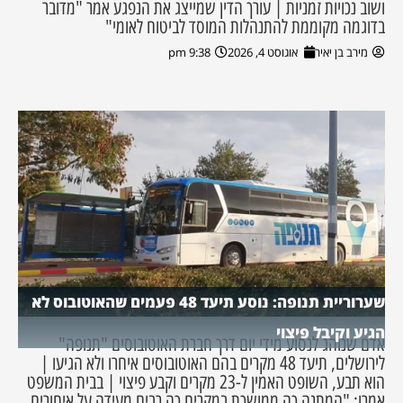
ושוב נכויות זמניות | עורך הדין שמייצג את הנפגע אמר "מדובר
בדוגמה מקוממת להתנהלות המוסד לביטוח לאומי"
מירב בן יאיר
אוגוסט 4, 2026
9:38 pm
שערוריית תנופה: נוסע תיעד 48 פעמים שהאוטובוס לא
הגיע וקיבל פיצוי
אדם שנוהג לנסוע מידי יום דרך חברת האוטובוסים "תנופה"
לירושלים, תיעד 48 מקרים בהם האוטובוסים איחרו ולא הגיעו |
הוא תבע, השופט האמין ל-23 מקרים וקבע פיצוי | בבית המשפט
אמרו: "המתנה כה ממושכת במקרים כה רבים מעידה על איחורים