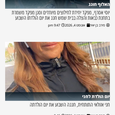
האלוף חוגג
יוסי אסרף, מפקד יחידת לחילוצים מיוחדים וסגן מפקד משמרת
בתחנת כבאות והצלה בבית שמש חגג את יום הולדתו השבוע
מירב בן יאיר
אוגוסט 4, 2026
9:47 pm
יום הולדת לחני
חני אזולאי התותחית, חגגה השבוע את יום הולדתה