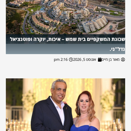
שכונת המשקפיים בית שמש – איכות, יוקרה ופוטנציאל
נדל"ני.
מאור בן חיים
אוגוסט 5, 2026
2:16 pm