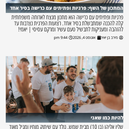
המתכון של השף: פרגיות ופתיתים עם כרישה בסיר אחד
פרגיות ופתיתים עם כרישה הוא מתכון מנצח לארוחה משפחתית
קלה להכנה שמתבשלת בסיר אחד. רצועות הפרגית נצרבות עד
להזהבה ומעניקות לתבשיל טעם עשיר ומרקם עסיסי | יאמי!
מירב בן יאיר
אוגוסט 4, 2026
9:44 pm
להיות כמו שאני
שליו אליהו (בן 10) מבית שמש, נולד עם שיתוק מוחין ומגיל מאוד