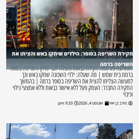
חקירת השריפה בסופר: הילדים שיחקו באש והציתו את
השריפה ברמה
לאחרונה פורסמה חקירת כבאות והצלה לגבי פרוץ השריפה בסופר
ברמת בית שמש | מה שעלה: ילדי השכונה שחקו באש וכך
למעשה הצליחו להצית את השריפה בסופר ברמה | בהמשך
החקירה התברר: העסק פעל ללא אישור כבאות וללא אמצעי גילוי
וכיבוי
מירב בן יאיר
אוגוסט 4, 2026
9:33 pm