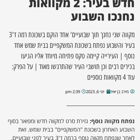
חדש בעיר: 2 מקוואות
נחנכו השבוע
ן מסע מלחמה
ת השבוע
מקווה שני נחנך תוך שבועיים' אחד הוקם בשכונת רמה ד'3
בעיר והשבוע נפתח בשכונת המשקפיים בבית שמש אחד
ונים
נוסף | העירייה קיימה טקס פתיחה מיוחד אליו הגיעו
לות מקומית
בכירים רבים וכן תושבי העיר שהתרגשו מאוד | על הפרק:
עוד 4 מקוואות נוספים
דקס עסקים
מירב בן יאיר
יוני 6, 2023
2:39 pm
נפתח מקווה נוסף:
גזירת סרט למקווה חדש ומפואר בסוף
השבוע האחרון בשכונת "המשקפיים" בבית שמש. זאת
לאחר שנפתח מקווה נוסף ברמה ד'3 בעיר לפני שבועיים.