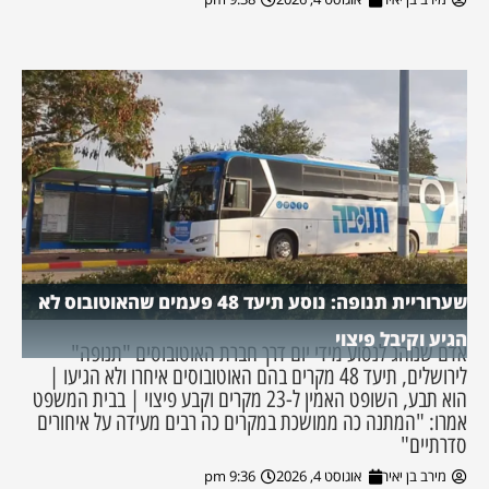
שערוריית תנופה: נוסע תיעד 48 פעמים שהאוטובוס לא
הגיע וקיבל פיצוי
אדם שנוהג לנסוע מידי יום דרך חברת האוטובוסים "תנופה"
לירושלים, תיעד 48 מקרים בהם האוטובוסים איחרו ולא הגיעו |
הוא תבע, השופט האמין ל-23 מקרים וקבע פיצוי | בבית המשפט
אמרו: "המתנה כה ממושכת במקרים כה רבים מעידה על איחורים
סדרתיים"
מירב בן יאיר
אוגוסט 4, 2026
9:36 pm