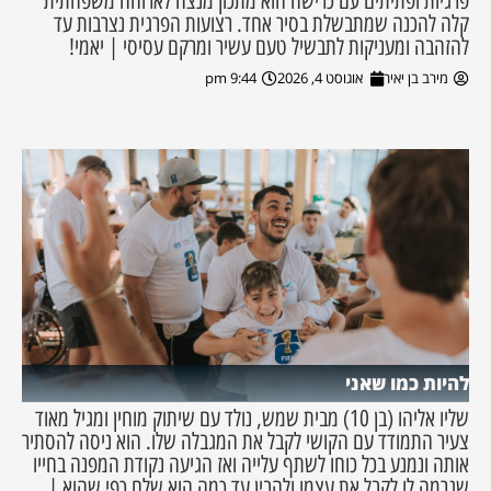
פרגיות ופתיתים עם כרישה הוא מתכון מנצח לארוחה משפחתית
קלה להכנה שמתבשלת בסיר אחד. רצועות הפרגית נצרבות עד
להזהבה ומעניקות לתבשיל טעם עשיר ומרקם עסיסי | יאמי!
מירב בן יאיר
אוגוסט 4, 2026
9:44 pm
להיות כמו שאני
שליו אליהו (בן 10) מבית שמש, נולד עם שיתוק מוחין ומגיל מאוד
צעיר התמודד עם הקושי לקבל את המגבלה שלו. הוא ניסה להסתיר
אותה ונמנע בכל כוחו לשתף עלייה ואז הגיעה נקודת המפנה בחייו
שגרמה לו לקבל את עצמו ולהבין עד כמה הוא שלם כפי שהוא |