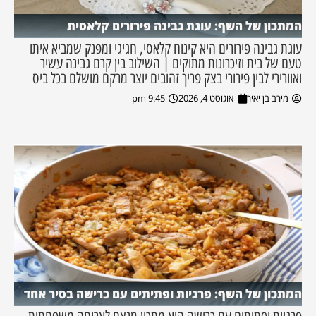
המתכון של השף: עוגת גבינה פירורים קלאסית
עוגת גבינה פירורים היא קינוח קלאסי, חגיגי ומפנק שמביא איתו
טעם של בית וזיכרונות מתוקים | השילוב בין קרם גבינה עשיר
ואוורירי לבין פירורי בצק פריך זהובים יוצר מרקם מושלם בכל ביס
מירב בן יאיר
אוגוסט 4, 2026
9:45 pm
המתכון של השף: פרגיות ופתיתים עם כרישה בסיר אחד