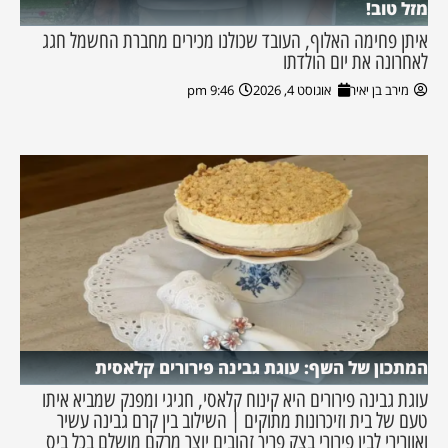
מזל טוב!
איתן פחימה האלוף, העובד שכולנו מכירים מחברת החשמל חגג
לאחרונה את יום הולדתו
מירב בן יאיר
אוגוסט 4, 2026
9:46 pm
המתכון של השף: עוגת גבינה פירורים קלאסית
עוגת גבינה פירורים היא קינוח קלאסי, חגיגי ומפנק שמביא איתו
טעם של בית וזיכרונות מתוקים | השילוב בין קרם גבינה עשיר
ואוורירי לבין פירורי בצק פריך זהובים יוצר מרקם מושלם בכל ביס