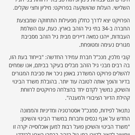
השלישי. העלות שהושקעה בפרויקט: מיליון וחצי שקלים.
הפרויקט יצא לדרך כחלק מפעילות התחזוקה שמבצעת
החברה ב-34 בתי גיל הזהב בארץ. כעת, עם השלמת
העבודות, ייהנו כמאה דיירים מבית גיל הזהב מסביבת
מגורים נעימה ומטופחת.
קובי מלכין, מנכ"ל חברת עמידר החדשה: "בייחוד בעת הזו,
בה רבים מבני גיל הזהב מבלים בעיקר בביתם, אנו שמחים
להשלים פרויקט המשדרג באופן ניכר את סביבת המגורים
בדיור והופך אותה לטובה עוד יותר. בהובלת משרד הבינוי
והשיכון, נמשיך לקדם יחד בהצלחה פרויקטים לרווחת
קהילת הדיור הציבורי ולמענה".
נתנאל לפידות, סמנכ"ל אסטרטגיה ומדיניות והממונה
החדש על אגף נכסים וחברות במשרד הבינוי והשיכון:
"משרד הבינוי והשיכון פועל רבות למען אוכלוסייה יקרה זו
וימשיך לדאוג לדיירי בתי גיל הזהב ברחבי הארץ להזדקן