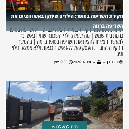
חקירת השריפה בסופר: הילדים שיחקו באש והציתו את
השריפה ברמה
לאחרונה פורסמה חקירת כבאות והצלה לגבי פרוץ השריפה בסופר
ברמת בית שמש | מה שעלה: ילדי השכונה שחקו באש וכך
למעשה הצליחו להצית את השריפה בסופר ברמה | בהמשך
החקירה התברר: העסק פעל ללא אישור כבאות וללא אמצעי גילוי
וכיבוי
מירב בן יאיר
אוגוסט 4, 2026
9:33 pm
עלה למעלה