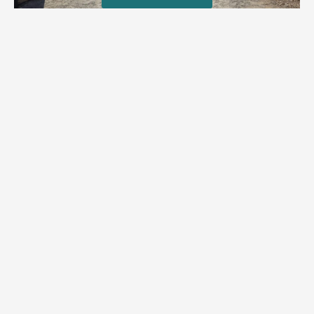
טרגדיה: נקבע מותו של הפעוט שטבע בבריכה
פעוט שטבע בבריכה במושב שדות מיכה, פונה לבית החולים הדסה
עין כרם כשהוא ללא דופק או נשימה | אחרי ניסיונות של החייאה
ממושכים, הרופאים נאלצו לקבוע את מותו | יהי זכרו ברוך
מירב בן יאיר
אוגוסט 4, 2026
9:33 pm
מזל טוב!