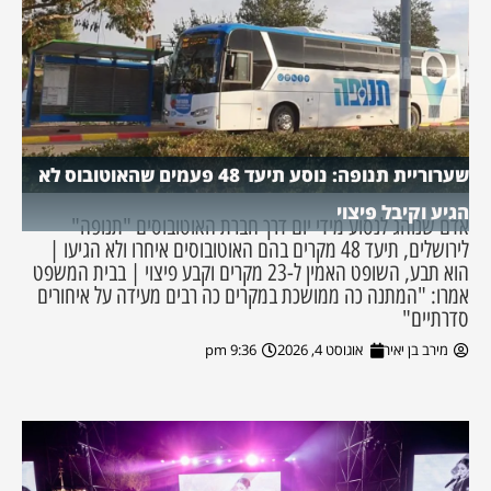
שערוריית תנופה: נוסע תיעד 48 פעמים שהאוטובוס לא
הגיע וקיבל פיצוי
אדם שנוהג לנסוע מידי יום דרך חברת האוטובוסים "תנופה"
לירושלים, תיעד 48 מקרים בהם האוטובוסים איחרו ולא הגיעו |
הוא תבע, השופט האמין ל-23 מקרים וקבע פיצוי | בבית המשפט
אמרו: "המתנה כה ממושכת במקרים כה רבים מעידה על איחורים
סדרתיים"
מירב בן יאיר
אוגוסט 4, 2026
9:36 pm