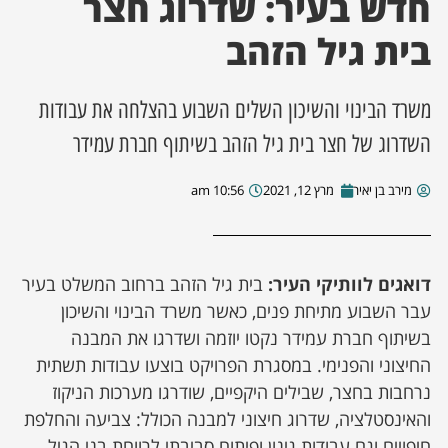
חדש בעיר: שדרוג חצר
בית גיל הזהב
ן מסע מלחמה
ת השבוע
משרד הבינוי והשיכון השלים השבוע בהצלחה את עבודות
השדרוג של חצר בית גיל הזהב בשיתוף חברת עמידר
ונים
מירב בן יאיר
מרץ 12, 2021
10:56 am
לות מקומית
דקס עסקים
דואגים לוותיקי העיר:
בית גיל הזהב ברחוב המשלט בעיר
עבר השבוע מתיחת פנים, כאשר משרד הבינוי והשיכון
בשיתוף חברת עמידר נקטו יוזמה ושדרגו את המבנה
החיצוני והפנימי. במסגרת הפרויקט בוצעו עבודות תשתית
נרחבות בחצר, שבילים היקפיים, שודרגו מערכות הניקוז
והאינסטלציה, שדרוג חיצוני למבנה הכולל: צביעה והחלפת
חיפויים וגם עבודות גינון ופיתוח סביבתי לרווחת בני הגיל