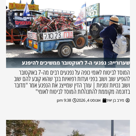
שערורייה: נפגעי ה-7 לאוקטובר ממשיכים להיפגע
המוסד לביטוח לאומי כופה על נפגעים רבים מה-7 באוקטובר
להופיע שוב ושוב בפני ועדות רפואיות בכך שהוא קובע להם שוב
ושוב נכויות זמניות | עורך הדין שמייצג את הנפגע אמר "מדובר
בדוגמה מקוממת להתנהלות המוסד לביטוח לאומי"
מירב בן יאיר
אוגוסט 4, 2026
9:38 pm