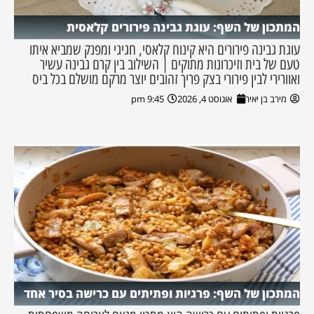
המתכון של השף: עוגת גבינה פירורים קלאסית
עוגת גבינה פירורים היא קינוח קלאסי, חגיגי ומפנק שמביא איתו
טעם של בית וזיכרונות מתוקים | השילוב בין קרם גבינה עשיר
ואוורירי לבין פירורי בצק פריך זהובים יוצר מרקם מושלם בכל ביס
מירב בן יאיר
אוגוסט 4, 2026
9:45 pm
המתכון של השף: פרגיות ופתיתים עם כרישה בסיר אחד