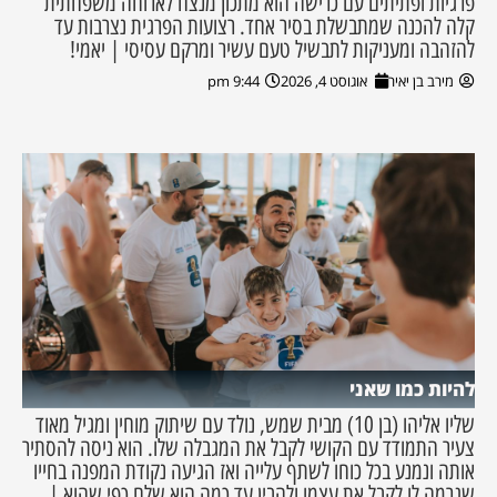
פרגיות ופתיתים עם כרישה הוא מתכון מנצח לארוחה משפחתית
קלה להכנה שמתבשלת בסיר אחד. רצועות הפרגית נצרבות עד
להזהבה ומעניקות לתבשיל טעם עשיר ומרקם עסיסי | יאמי!
מירב בן יאיר
אוגוסט 4, 2026
9:44 pm
להיות כמו שאני
שליו אליהו (בן 10) מבית שמש, נולד עם שיתוק מוחין ומגיל מאוד
צעיר התמודד עם הקושי לקבל את המגבלה שלו. הוא ניסה להסתיר
אותה ונמנע בכל כוחו לשתף עלייה ואז הגיעה נקודת המפנה בחייו
שגרמה לו לקבל את עצמו ולהבין עד כמה הוא שלם כפי שהוא |