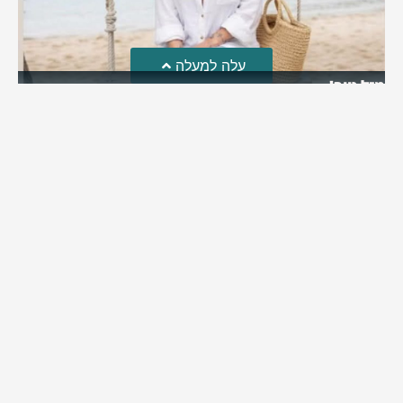
עלה למעלה
מזל טוב!
סמדר כהן האלופה שבתמונה, חגגה את יום הולדתה לאחרונה
מירב בן יאיר
יולי 30, 2026
6:15 pm
מי אנחנו?
כתבו לנו
פרסם אצלנו
מדיניות פרטיות