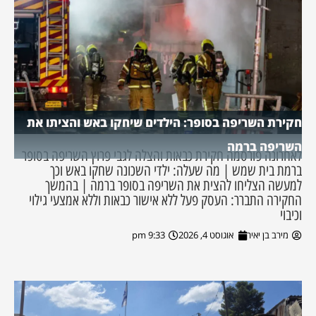
חקירת השריפה בסופר: הילדים שיחקו באש והציתו את
השריפה ברמה
לאחרונה פורסמה חקירת כבאות והצלה לגבי פרוץ השריפה בסופר
ברמת בית שמש | מה שעלה: ילדי השכונה שחקו באש וכך
למעשה הצליחו להצית את השריפה בסופר ברמה | בהמשך
החקירה התברר: העסק פעל ללא אישור כבאות וללא אמצעי גילוי
וכיבוי
מירב בן יאיר
אוגוסט 4, 2026
9:33 pm