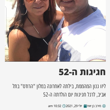
ן מסע מלחמה
ת השבוע
ונים
לות מקומית
דקס עסקים
חגיגות ה-52
ליזו גנון המהממת, בילתה לאחרונה במלון "הרודס" בתל
אביב, לרגל חגיגות יום הולדתה ה-52
מירב בן יאיר
יולי 29, 2021
10:32 am