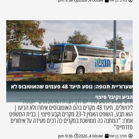
מירב בן יאיר
אוגוסט 4, 2026
9:38 pm
שערוריית תנופה: נוסע תיעד 48 פעמים שהאוטובוס לא
הגיע וקיבל פיצוי
אדם שנוהג לנסוע מידי יום דרך חברת האוטובוסים "תנופה"
לירושלים, תיעד 48 מקרים בהם האוטובוסים איחרו ולא הגיעו |
הוא תבע, השופט האמין ל-23 מקרים וקבע פיצוי | בבית המשפט
אמרו: "המתנה כה ממושכת במקרים כה רבים מעידה על איחורים
סדרתיים"
מירב בן יאיר
אוגוסט 4, 2026
9:36 pm