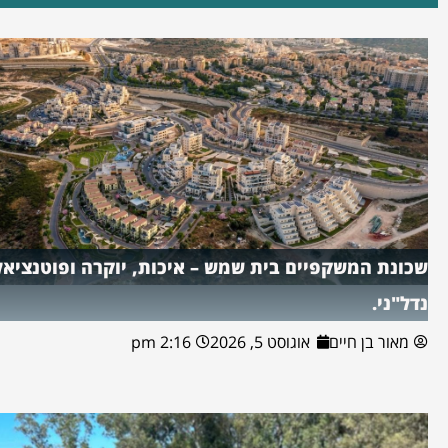
שכונת המשקפיים בית שמש – איכות, יוקרה ופוטנציאל
נדל"ני.
מאור בן חיים
אוגוסט 5, 2026
2:16 pm