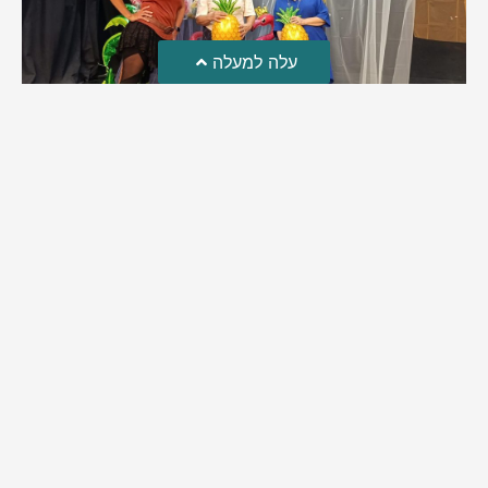
עלה למעלה
עשייה וחיבורים: אירועי קיץ התקיימו בעיר לכל הגילים
המחלקה למורשת ישראל, עליה אחראית המשנה לרה"ע רינה
הולנדר, קיימה לאחרונה אירועים לכל הגילאים בעיר | מאירועי נוער
ועד לאירועי נשים ואימהות | הולנדר אמרה: "אנחנו עם הפנים
לאירועי אלול והחגים"
מירב בן יאיר
אוגוסט 4, 2026
9:34 pm