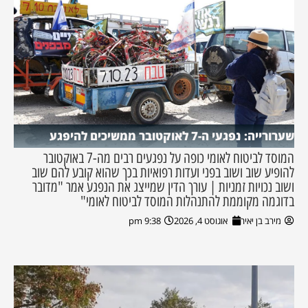
שערורייה: נפגעי ה-7 לאוקטובר ממשיכים להיפגע
המוסד לביטוח לאומי כופה על נפגעים רבים מה-7 באוקטובר
להופיע שוב ושוב בפני ועדות רפואיות בכך שהוא קובע להם שוב
ושוב נכויות זמניות | עורך הדין שמייצג את הנפגע אמר "מדובר
בדוגמה מקוממת להתנהלות המוסד לביטוח לאומי"
מירב בן יאיר
אוגוסט 4, 2026
9:38 pm