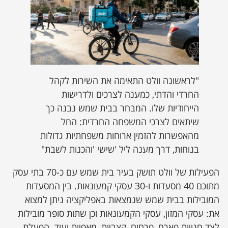
"לראשונה וולט התאימה את השירות לקהל
החרדי והדתי, כמענה לצרכים ולדרישות
הייחודיות שלו. המבחר בבית שמש נבנה כך
שיתאים לצרכי המשפחה החרדית: החל
מהאפשרות להזמין ארוחות משפחתיות גדולות
בנוחות, דרך מענה ליל 'שישי 'והכנות לשבת"
הפעילות של וולט תושק בעיר בית שמש עם כ-70 בתי עסק
מתוכם 40 מסעדות ו-30 עסקי קמעונאות. בין המסעדות
המובילות בבית שמש שנמצאות באפליקציה ניתן למצוא
את: עסקי המזון, עסקי הקמעונאות וכן שתות סופר מובילות
לצד חנויות פארם, פרחים, קצביות, מאפיות ועוד. הפעלת