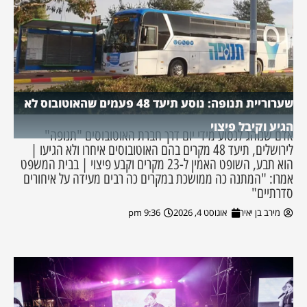
שערוריית תנופה: נוסע תיעד 48 פעמים שהאוטובוס לא
הגיע וקיבל פיצוי
אדם שנוהג לנסוע מידי יום דרך חברת האוטובוסים "תנופה"
לירושלים, תיעד 48 מקרים בהם האוטובוסים איחרו ולא הגיעו |
הוא תבע, השופט האמין ל-23 מקרים וקבע פיצוי | בבית המשפט
אמרו: "המתנה כה ממושכת במקרים כה רבים מעידה על איחורים
סדרתיים"
מירב בן יאיר
אוגוסט 4, 2026
9:36 pm