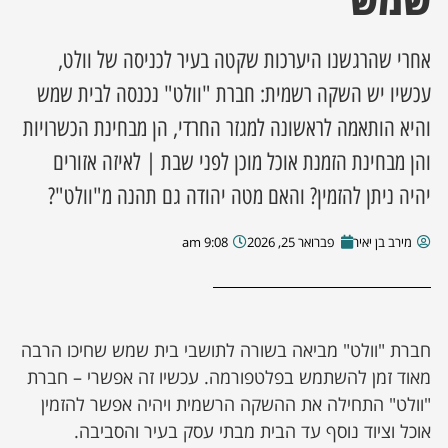
שמש
ן מסע מלחמה
אחרי שהרגשנו היערכות שקטה בעיר לכניסה של וולט,
עכשיו יש השקה רשמית: חברת "וולט" נכנסה לבית שמש
ת השבוע
והיא הותאמה לראשונה למגזר החרדי, הן מבחינת הכשרויות
ונים
והן מבחינת הזמנת אוכל מוכן לפני שבת | לאיזה אזורים
יהיה ניתן להזמין? והאם מטה יהודה גם תהנה מ"וולט"?
לות מקומית
מירב בן יאיר
פברואר 25, 2026
9:08 am
דקס עסקים
חברת "וולט" מביאה בשורה לתושבי בית שמש שחיכו הרבה
מאוד זמן להשתמש בפלטפורמה. עכשיו זה אפשרי – חברת
"וולט" התחילה את ההשקה הרשמית ויהיה אפשר להזמין
אוכל וציוד נוסף עד הבית מבתי עסק בעיר והסביבה.