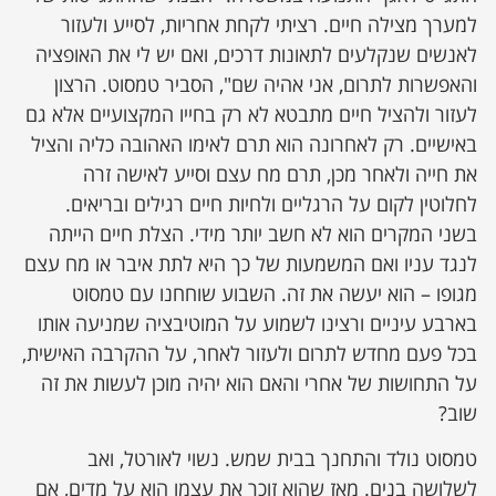
למערך מצילה חיים. רציתי לקחת אחריות, לסייע ולעזור
לאנשים שנקלעים לתאונות דרכים, ואם יש לי את האופציה
והאפשרות לתרום, אני אהיה שם", הסביר טמסוט. הרצון
לעזור ולהציל חיים מתבטא לא רק בחייו המקצועיים אלא גם
באישיים. רק לאחרונה הוא תרם לאימו האהובה כליה והציל
את חייה ולאחר מכן, תרם מח עצם וסייע לאישה זרה
לחלוטין לקום על הרגליים ולחיות חיים רגילים ובריאים.
בשני המקרים הוא לא חשב יותר מידי. הצלת חיים הייתה
לנגד עניו ואם המשמעות של כך היא לתת איבר או מח עצם
מגופו – הוא יעשה את זה. השבוע שוחחנו עם טמסוט
בארבע עיניים ורצינו לשמוע על המוטיבציה שמניעה אותו
בכל פעם מחדש לתרום ולעזור לאחר, על ההקרבה האישית,
על התחושות של אחרי והאם הוא יהיה מוכן לעשות את זה
שוב?
טמסוט נולד והתחנך בבית שמש. נשוי לאורטל, ואב
לשלושה בנים. מאז שהוא זוכר את עצמו הוא על מדים, אם