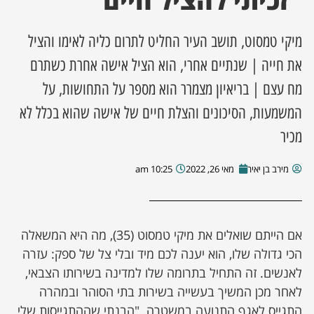
"זכיתי להציל חיים"
ן מסע מלחמה
מיקי טמסוט, תושב העיר החליט לתרום כליה לאימו והציל
את חייה | שנתיים אחרי, הוא הציל אישה אחרת כשתרם
ת השבוע
מח עצם | בריאיון מצמרר הוא מספר על התחושות, על
ונים
המשמעות, הסיכונים והצלת חיים של אישה שהוא בכלל לא
מכיר
לות מקומית
מירב בן יאיר
מאי 26, 2022
10:25 am
דקס עסקים
אם הייתם שואלים את מיקי טמסוט (35), מה היא המשאלה
הכי גדולה שלו, הוא יענה לכם מיד ובלי צל של ספק: עזרה
לאנשים. זה התחיל בתרומה שלו למדינה בשירותו הצבאי,
לאחר מכן המשיך בעשייה בשירות בתי הסוהר ובמהרה
התגייס לאגף התנועה במשטרה. "הבנתי שההתגייסות שלי