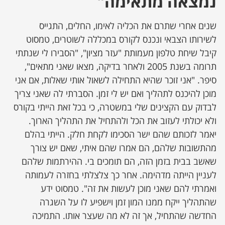
נמצאה מתאימה"
שנים אחרי שתרם את הכליה לאימו, החלים, התגייס
לשירותו הצבאי ונכנס לקורס במכללה לשוטרים, טמסוט
קיבל שיחת טלפון מעמותת "עזר מציון", "הסבירו לי שנתתי
תרומה בשנת 2005 ולאחר בדיקה, מצאו שאני מתאים",
סיפר. "אני זוכר שהיא התחילה לשאול אותי שאלות, אם אני
מוכן להיכנס לתהליך ואם יש לי זמן. הסברתי לה שאני צריך
לבדוק עם הקצינים שלי במשטרה, כי בכל זאת הייתי בקורס
ולא יכולתי לעזוב את הכל ולהתחיל את התהליך הארוך.
יאמר לזכותם שהם ישר הסכימו לקחת חלק. הייתי בהלם
מהתשובות שלהם, הם אמרו שהם איתי, שאם יש צורך
שאשב בבית בזמן הזה, הם תומכים בי. ההירתמות שלהם
לעניין הייתה מדהימה. אחר כך צלצלתי בחזרה לעמותה
ואמרתי להם שאני מוכן לעשות את זה". טמסוט ידע
שהתהליך ייקח ממנו המון זמן וישפיע לו על השגרה
החדשה שהתחיל, אך זה לא מה שעצר אותו. התמיכה