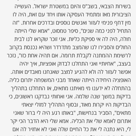
בשירות הצבאי, בשב"ס והיום במשטרת ישראל. העשייה
הציבורית מאז ומתמיד העסיקה אותו ויחד עם זאת, היה לו
מין דחף פנימי לעזור ואנשים נוספים ובדרכים אחרות. "זה
התחיל לפני כמה שנים", סיפר טמסוט, "אמא שלי הייתה
חולה, היה לה אי ספיקת כליות. אני זוכר שקראו לנו לבית
החולים והסבירו לנו שהמצב מתדרדר ושהיא נכנסת בקרוב
לרשימת ההמתנה לקבלת תרומה. אם תהיה אחת כזו", נזכר
בעצב, "אחיותיי ואני התחלנו לבדוק אופציות, איך יהיה
אפשר לעזור לה ולא להגיע למצב שאנחנו מאבדים אותה.
האופציה היחידה הייתה שאחד מבני המשפחה יתרום כליה.
בהתחלה לא ידענו מי מאיתנו מתאים, אז התחלנו בתהליך
בדיקות במשך שנה שלמה. אני ואחותי נבדקנו ראשונים, כי
הבדיקות היו יקרות מאוד, ובסוף התהליך למזלי יצאתי
מתאים", הסביר בנחישות, "באותו רגע היה לי ברור שאני
אתרום לאמא שלי את הכליה. אמא שלי היא הדבר הכי יקר
לי, היא נתנה לי את כל החיים שלה ואני לא אחזיר לה אם