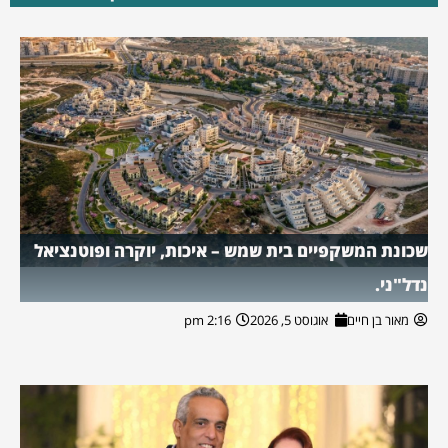
שכונת המשקפיים בית שמש – איכות, יוקרה ופוטנציאל
נדל"ני.
מאור בן חיים
אוגוסט 5, 2026
2:16 pm