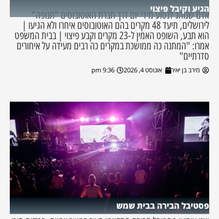
הגיע וקיבל פיצוי
אדם שנוהג לנסוע מידי יום דרך חברת האוטובוסים "תנופה"
לירושלים, תיעד 48 מקרים בהם האוטובוסים איחרו ולא הגיעו |
הוא תבע, השופט האמין ל-23 מקרים וקבע פיצוי | בבית המשפט
אמרו: "המתנה כה ממושכת במקרים כה רבים מעידה על איחורים
סדרתיים"
מירב בן יאיר
אוגוסט 4, 2026
9:36 pm
פסטיבל הבירה בבית שמש