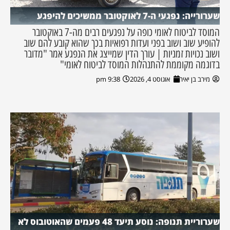
שערורייה: נפגעי ה-7 לאוקטובר ממשיכים להיפגע
המוסד לביטוח לאומי כופה על נפגעים רבים מה-7 באוקטובר
להופיע שוב ושוב בפני ועדות רפואיות בכך שהוא קובע להם שוב
ושוב נכויות זמניות | עורך הדין שמייצג את הנפגע אמר "מדובר
בדוגמה מקוממת להתנהלות המוסד לביטוח לאומי"
מירב בן יאיר
אוגוסט 4, 2026
9:38 pm
שערוריית תנופה: נוסע תיעד 48 פעמים שהאוטובוס לא