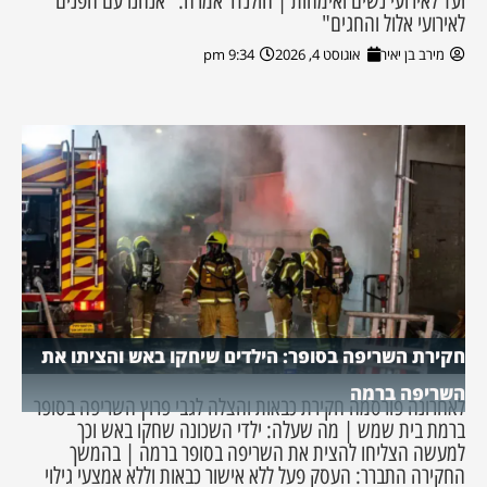
ועד לאירועי נשים ואימהות | הולנדר אמרה: "אנחנו עם הפנים
לאירועי אלול והחגים"
מירב בן יאיר
אוגוסט 4, 2026
9:34 pm
חקירת השריפה בסופר: הילדים שיחקו באש והציתו את
השריפה ברמה
לאחרונה פורסמה חקירת כבאות והצלה לגבי פרוץ השריפה בסופר
ברמת בית שמש | מה שעלה: ילדי השכונה שחקו באש וכך
למעשה הצליחו להצית את השריפה בסופר ברמה | בהמשך
החקירה התברר: העסק פעל ללא אישור כבאות וללא אמצעי גילוי