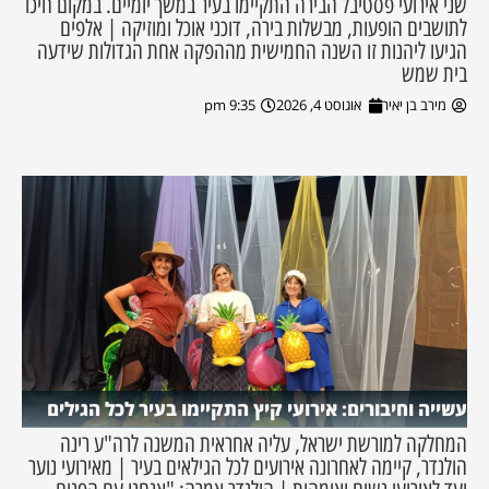
שני אירועי פסטיבל הבירה התקיימו בעיר במשך יומיים. במקום חיכו
לתושבים הופעות, מבשלות בירה, דוכני אוכל ומוזיקה | אלפים
הגיעו ליהנות זו השנה החמישית מההפקה אחת הגדולות שידעה
בית שמש
מירב בן יאיר
אוגוסט 4, 2026
9:35 pm
עשייה וחיבורים: אירועי קיץ התקיימו בעיר לכל הגילים
המחלקה למורשת ישראל, עליה אחראית המשנה לרה"ע רינה
הולנדר, קיימה לאחרונה אירועים לכל הגילאים בעיר | מאירועי נוער