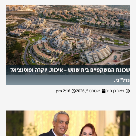
שכונת המשקפיים בית שמש – איכות, יוקרה ופוטנציאל
נדל"ני.
מאור בן חיים
אוגוסט 5, 2026
2:16 pm