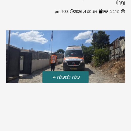
וכיבוי
מירב בן יאיר
אוגוסט 4, 2026
9:33 pm
עלה למעלה
טרגדיה: נקבע מותו של הפעוט שטבע בבריכה
פעוט שטבע בבריכה במושב שדות מיכה, פונה לבית החולים הדסה
עין כרם כשהוא ללא דופק או נשימה | אחרי ניסיונות של החייאה
ממושכים, הרופאים נאלצו לקבוע את מותו | יהי זכרו ברוך
מירב בן יאיר
אוגוסט 4, 2026
9:33 pm