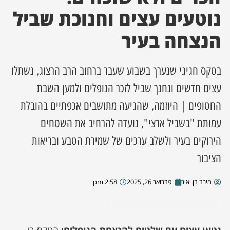
נוטעים עצים וחנוכת שביל
ן מסע מלחמה
הנצחה בעיר
ת השבוע
בטקס חגיגי שנערך בשבוע שעבר ברחוב הרב הרצוג, נשתלו
ונים
עצים חדשים ונחנך שביל לזכר הנופלים ולמען השבת
החטופים | היוזמה, שהגיעה מתושבים אכפתיים בהובלת
לות מקומית
עמותת "בשביל ארצי", נועדה להרחיב את השטחים
דקס עסקים
הירוקים בעיר ולשלב ערכים של שמירת הטבע ובריאות
הציבור
מירב בן יאיר
פברואר 26, 2025
2:58 pm