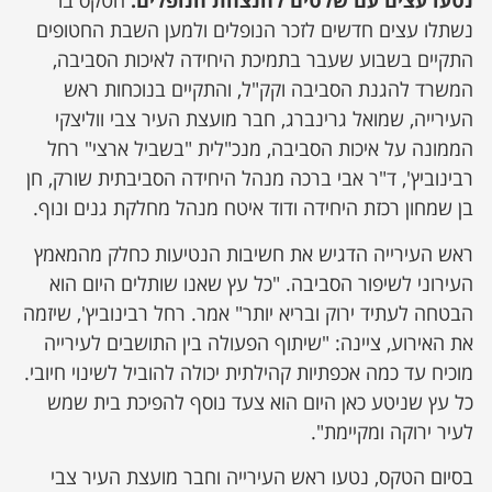
נטעו
עצים עם שלטים להנצחת הנופלים
:
הטקס בו
נשתלו עצים חדשים לזכר הנופלים ולמען השבת החטופים
התקיים בשבוע שעבר בתמיכת היחידה לאיכות הסביבה,
המשרד להגנת הסביבה וקק"ל, והתקיים בנוכחות ראש
העירייה, שמואל גרינברג, חבר מועצת העיר צבי ווליצקי
הממונה על איכות הסביבה, מנכ"לית "בשביל ארצי" רחל
רבינוביץ', ד"ר אבי ברכה מנהל היחידה הסביבתית שורק, חן
בן שמחון רכזת היחידה ודוד איטח מנהל מחלקת גנים ונוף.
ראש העירייה הדגיש את חשיבות הנטיעות כחלק מהמאמץ
העירוני לשיפור הסביבה. "כל עץ שאנו שותלים היום הוא
הבטחה לעתיד ירוק ובריא יותר" אמר. רחל רבינוביץ', שיזמה
את האירוע, ציינה: "שיתוף הפעולה בין התושבים לעירייה
מוכיח עד כמה אכפתיות קהילתית יכולה להוביל לשינוי חיובי.
כל עץ שניטע כאן היום הוא צעד נוסף להפיכת בית שמש
לעיר ירוקה ומקיימת".
בסיום הטקס, נטעו ראש העירייה וחבר מועצת העיר צבי