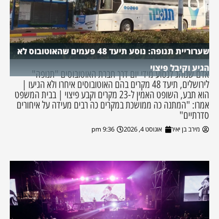
שערוריית תנופה: נוסע תיעד 48 פעמים שהאוטובוס לא
הגיע וקיבל פיצוי
אדם שנוהג לנסוע מידי יום דרך חברת האוטובוסים "תנופה"
לירושלים, תיעד 48 מקרים בהם האוטובוסים איחרו ולא הגיעו |
הוא תבע, השופט האמין ל-23 מקרים וקבע פיצוי | בבית המשפט
אמרו: "המתנה כה ממושכת במקרים כה רבים מעידה על איחורים
סדרתיים"
מירב בן יאיר
אוגוסט 4, 2026
9:36 pm