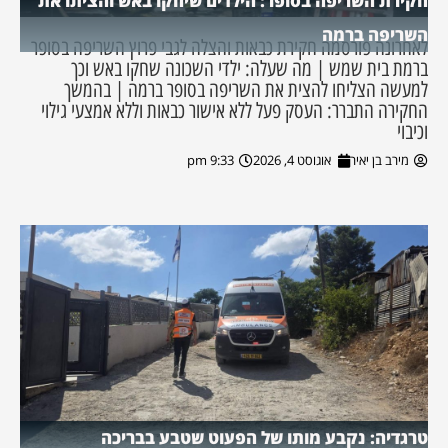
חקירת השריפה בסופר: הילדים שיחקו באש והציתו את
השריפה ברמה
לאחרונה פורסמה חקירת כבאות והצלה לגבי פרוץ השריפה בסופר
ברמת בית שמש | מה שעלה: ילדי השכונה שחקו באש וכך
למעשה הצליחו להצית את השריפה בסופר ברמה | בהמשך
החקירה התברר: העסק פעל ללא אישור כבאות וללא אמצעי גילוי
וכיבוי
מירב בן יאיר
אוגוסט 4, 2026
9:33 pm
טרגדיה: נקבע מותו של הפעוט שטבע בבריכה