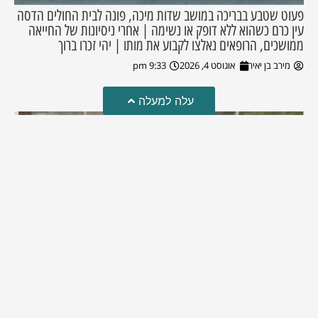
פעוט שטבע בבריכה במושב שדות מיכה, פונה לבית החולים הדסה
עין כרם כשהוא ללא דופק או נשימה | אחרי ניסיונות של החייאה
ממושכים, הרופאים נאלצו לקבוע את מותו | יהי זכרו ברוך
מירב בן יאיר
אוגוסט 4, 2026
9:33 pm
עלה למעלה
מזל טוב!
סמדר כהן האלופה שבתמונה, חגגה את יום הולדתה לאחרונה
מירב בן יאיר
יולי 30, 2026
6:15 pm