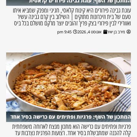
המתכון של השף: עוגת גבינה פירורים קלאסית
עוגת גבינה פירורים היא קינוח קלאסי, חגיגי ומפנק שמביא איתו
טעם של בית וזיכרונות מתוקים | השילוב בין קרם גבינה עשיר
ואוורירי לבין פירורי בצק פריך זהובים יוצר מרקם מושלם בכל ביס
מירב בן יאיר
אוגוסט 4, 2026
9:45 pm
המתכון של השף: פרגיות ופתיתים עם כרישה בסיר אחד
פרגיות ופתיתים עם כרישה הוא מתכון מנצח לארוחה משפחתית
קלה להכנה שמתבשלת בסיר אחד. רצועות הפרגית נצרבות עד