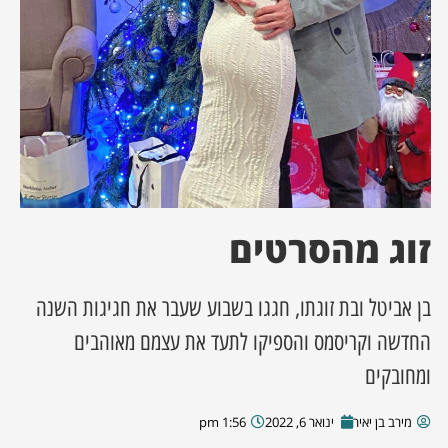
ן מסע מלחמה
ת השבוע
ונים
לות מקומית
זוג מהסרטים
דקס עסקים
בן אביטל ובת זוגתו, חגגו בשבוע שעבר את חגיגות השנה
החדשה וקריסמס והספיקו לתעד את עצמם מאוהבים
ומחובקים
מירב בן יאיר
ינואר 6, 2022
1:56 pm