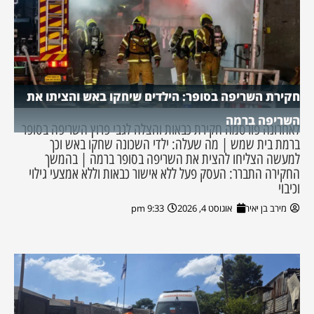
חקירת השריפה בסופר: הילדים שיחקו באש והציתו את
השריפה ברמה
לאחרונה פורסמה חקירת כבאות והצלה לגבי פרוץ השריפה בסופר
ברמת בית שמש | מה שעלה: ילדי השכונה שחקו באש וכך
למעשה הצליחו להצית את השריפה בסופר ברמה | בהמשך
החקירה התברר: העסק פעל ללא אישור כבאות וללא אמצעי גילוי
וכיבוי
מירב בן יאיר
אוגוסט 4, 2026
9:33 pm