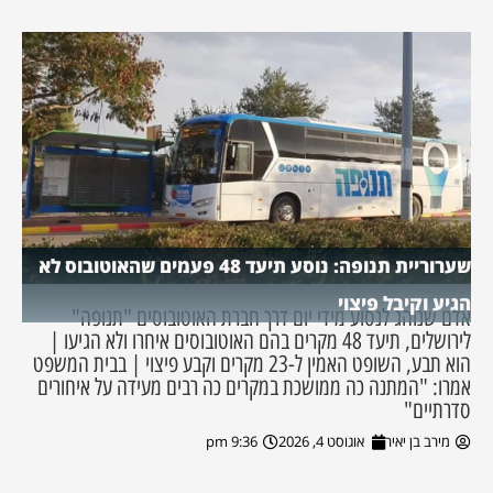
שערוריית תנופה: נוסע תיעד 48 פעמים שהאוטובוס לא
הגיע וקיבל פיצוי
אדם שנוהג לנסוע מידי יום דרך חברת האוטובוסים "תנופה"
לירושלים, תיעד 48 מקרים בהם האוטובוסים איחרו ולא הגיעו |
הוא תבע, השופט האמין ל-23 מקרים וקבע פיצוי | בבית המשפט
אמרו: "המתנה כה ממושכת במקרים כה רבים מעידה על איחורים
סדרתיים"
מירב בן יאיר
אוגוסט 4, 2026
9:36 pm