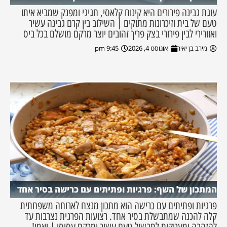
עוגת גבינה פירורים היא קינוח קלאסי, חגיגי ומפנק שמביא איתו
טעם של בית וזיכרונות מתוקים | השילוב בין קרם גבינה עשיר
ואוורירי לבין פירורי בצק פריך זהובים יוצר מרקם מושלם בכל ביס
מירב בן יאיר
אוגוסט 4, 2026
9:45 pm
המתכון של השף: פרגיות ופתיתים עם כרישה בסיר אחד
פרגיות ופתיתים עם כרישה הוא מתכון מנצח לארוחה משפחתית
קלה להכנה שמתבשלת בסיר אחד. רצועות הפרגית נצרבות עד
להזהבה ומעניקות לתבשיל טעם עשיר ומרקם עסיסי | יאמי!