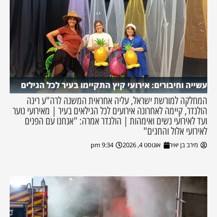
עשייה וחיבורים: אירועי קיץ התקיימו בעיר לכל הגילים
המחלקה למורשת ישראל, עליה אחראית המשנה לרה"ע רינה
הולנדר, קיימה לאחרונה אירועים לכל הגילאים בעיר | מאירועי נוער
ועד לאירועי נשים ואימהות | הולנדר אמרה: "אנחנו עם הפנים
לאירועי אלול והחגים"
מירב בן יאיר
אוגוסט 4, 2026
9:34 pm