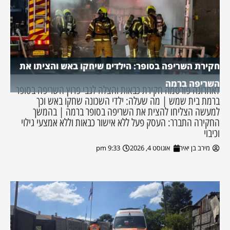
חקירת השריפה בסופר: הילדים שיחקו באש והציתו את
השריפה ברמה
לאחרונה פורסמה חקירת כבאות והצלה לגבי פרוץ השריפה בסופר
ברמת בית שמש | מה שעלה: ילדי השכונה שחקו באש וכך
למעשה הצליחו להצית את השריפה בסופר ברמה | בהמשך
החקירה התברר: העסק פעל ללא אישור כבאות וללא אמצעי גילוי
וכיבוי
מירב בן יאיר
אוגוסט 4, 2026
9:33 pm