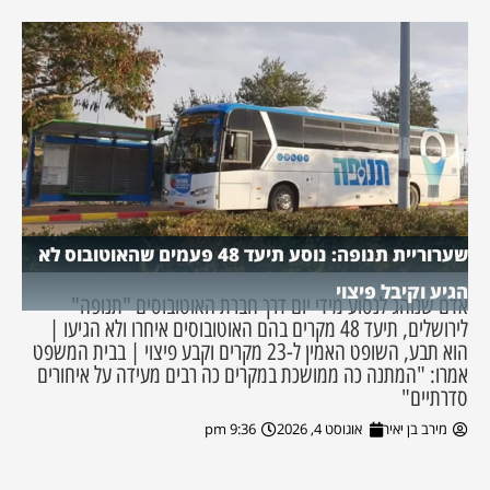
שערוריית תנופה: נוסע תיעד 48 פעמים שהאוטובוס לא
הגיע וקיבל פיצוי
אדם שנוהג לנסוע מידי יום דרך חברת האוטובוסים "תנופה"
לירושלים, תיעד 48 מקרים בהם האוטובוסים איחרו ולא הגיעו |
הוא תבע, השופט האמין ל-23 מקרים וקבע פיצוי | בבית המשפט
אמרו: "המתנה כה ממושכת במקרים כה רבים מעידה על איחורים
סדרתיים"
מירב בן יאיר
אוגוסט 4, 2026
9:36 pm