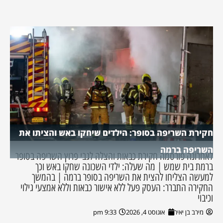
חקירת השריפה בסופר: הילדים שיחקו באש והציתו את
השריפה ברמה
לאחרונה פורסמה חקירת כבאות והצלה לגבי פרוץ השריפה בסופר
ברמת בית שמש | מה שעלה: ילדי השכונה שחקו באש וכך
למעשה הצליחו להצית את השריפה בסופר ברמה | בהמשך
החקירה התברר: העסק פעל ללא אישור כבאות וללא אמצעי גילוי
וכיבוי
מירב בן יאיר
אוגוסט 4, 2026
9:33 pm