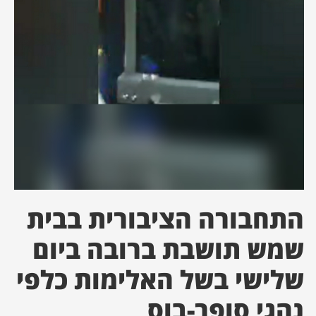
ן מסע מלחמה
ת השבוע
ונים
לות מקומית
דקס עסקים
התחבורה הציבורית בבית
שמש תושבת ברובה ביום
שלישי בשל האלימות כלפי
נהגי סופר-בוס