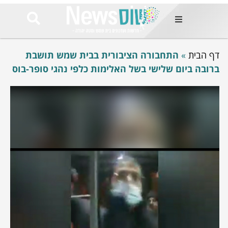
ות
דף הבית
»
התחבורה הציבורית בבית שמש תושבת
שות החמות
ר בימים
ברובה ביום שלישי בשל האלימות כלפי נהגי סופר-בוס
ונים באזור
רט
Et ullamco
sollicitudin 
odio conseq
mauris, wisi v
tortor semper
feugiat 
ultricies la
Congue mat
luctus, quam 
mi sem
לים