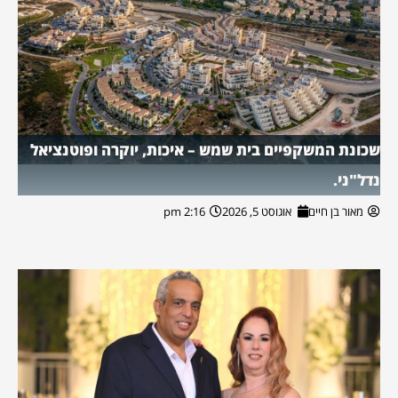
שכונת המשקפיים בית שמש – איכות, יוקרה ופוטנציאל
נדל"ני.
מאור בן חיים
אוגוסט 5, 2026
2:16 pm