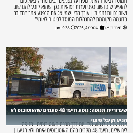
המוסד לביטוח לאומי כופה על נפגעים רבים מה-7 באוקטובר
להופיע שוב ושוב בפני ועדות רפואיות בכך שהוא קובע להם שוב
ושוב נכויות זמניות | עורך הדין שמייצג את הנפגע אמר "מדובר
בדוגמה מקוממת להתנהלות המוסד לביטוח לאומי"
מירב בן יאיר
אוגוסט 4, 2026
9:38 pm
שערוריית תנופה: נוסע תיעד 48 פעמים שהאוטובוס לא
הגיע וקיבל פיצוי
אדם שנוהג לנסוע מידי יום דרך חברת האוטובוסים "תנופה"
לירושלים, תיעד 48 מקרים בהם האוטובוסים איחרו ולא הגיעו |