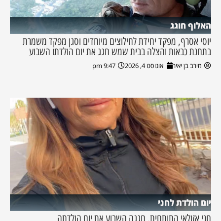
האלוף חוגג
יוסי אסרף, מפקד יחידת לחילוצים מיוחדים וסגן מפקד משמרת
בתחנת כבאות והצלה בבית שמש חגג את יום הולדתו השבוע
מירב בן יאיר
אוגוסט 4, 2026
9:47 pm
יום הולדת לחני
חני אזולאי התותחית, חגגה השבוע את יום הולדתה