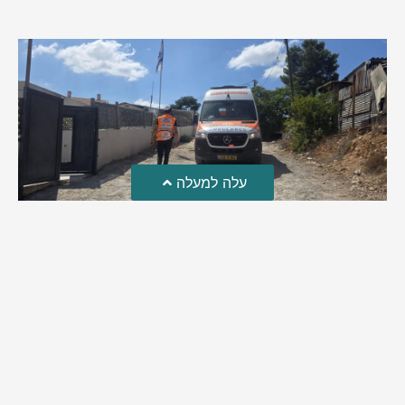
עלה למעלה
טרגדיה: נקבע מותו של הפעוט שטבע בבריכה
פעוט שטבע בבריכה במושב שדות מיכה, פונה לבית החולים הדסה
עין כרם כשהוא ללא דופק או נשימה | אחרי ניסיונות של החייאה
ממושכים, הרופאים נאלצו לקבוע את מותו | יהי זכרו ברוך
מירב בן יאיר
אוגוסט 4, 2026
9:33 pm