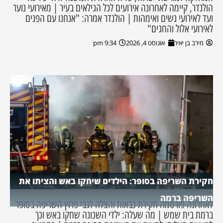
הולנדר, קיימה לאחרונה אירועים לכל הגילאים בעיר | מאירועי נוער
ועד לאירועי נשים ואימהות | הולנדר אמרה: "אנחנו עם הפנים
לאירועי אלול והחגים"
מירב בן יאיר
אוגוסט 4, 2026
9:34 pm
חקירת השריפה בסופר: הילדים שיחקו באש והציתו את
השריפה ברמה
לאחרונה פורסמה חקירת כבאות והצלה לגבי פרוץ השריפה בסופר
ברמת בית שמש | מה שעלה: ילדי השכונה שחקו באש וכך