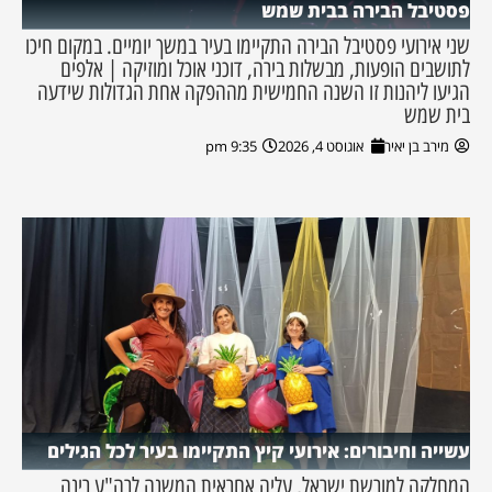
פסטיבל הבירה בבית שמש
שני אירועי פסטיבל הבירה התקיימו בעיר במשך יומיים. במקום חיכו
לתושבים הופעות, מבשלות בירה, דוכני אוכל ומוזיקה | אלפים
הגיעו ליהנות זו השנה החמישית מההפקה אחת הגדולות שידעה
בית שמש
מירב בן יאיר
אוגוסט 4, 2026
9:35 pm
עשייה וחיבורים: אירועי קיץ התקיימו בעיר לכל הגילים
המחלקה למורשת ישראל, עליה אחראית המשנה לרה"ע רינה