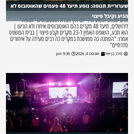
שערוריית תנופה: נוסע תיעד 48 פעמים שהאוטובוס לא
הגיע וקיבל פיצוי
אדם שנוהג לנסוע מידי יום דרך חברת האוטובוסים "תנופה"
לירושלים, תיעד 48 מקרים בהם האוטובוסים איחרו ולא הגיעו |
הוא תבע, השופט האמין ל-23 מקרים וקבע פיצוי | בבית המשפט
אמרו: "המתנה כה ממושכת במקרים כה רבים מעידה על איחורים
סדרתיים"
מירב בן יאיר
אוגוסט 4, 2026
9:36 pm