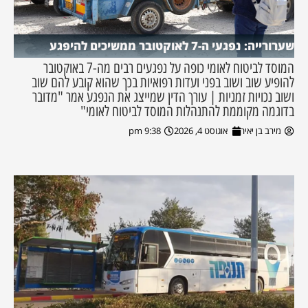
שערורייה: נפגעי ה-7 לאוקטובר ממשיכים להיפגע
המוסד לביטוח לאומי כופה על נפגעים רבים מה-7 באוקטובר
להופיע שוב ושוב בפני ועדות רפואיות בכך שהוא קובע להם שוב
ושוב נכויות זמניות | עורך הדין שמייצג את הנפגע אמר "מדובר
בדוגמה מקוממת להתנהלות המוסד לביטוח לאומי"
מירב בן יאיר
אוגוסט 4, 2026
9:38 pm