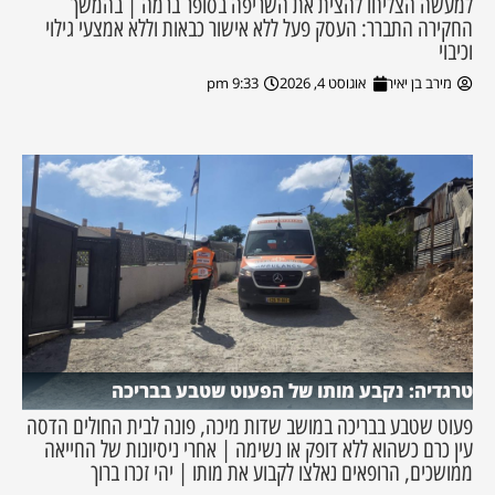
למעשה הצליחו להצית את השריפה בסופר ברמה | בהמשך
החקירה התברר: העסק פעל ללא אישור כבאות וללא אמצעי גילוי
וכיבוי
מירב בן יאיר
אוגוסט 4, 2026
9:33 pm
טרגדיה: נקבע מותו של הפעוט שטבע בבריכה
פעוט שטבע בבריכה במושב שדות מיכה, פונה לבית החולים הדסה
עין כרם כשהוא ללא דופק או נשימה | אחרי ניסיונות של החייאה
ממושכים, הרופאים נאלצו לקבוע את מותו | יהי זכרו ברוך