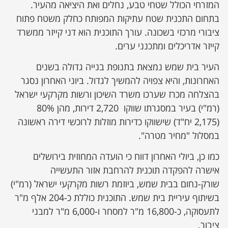
המזרחי הכולל שטחי טבע, נחלים ואת היציאה מהעיר.
בתחום התכנית שטח עתיקות המפותח כחלק משטח פתוח
ציבורי מרכזי בשכונה. עורך התוכנית הוא דני קייזר ממשרד
קייזר אדריכלים ומתכנני ערים.
העיר בית שמש נמצאת בתנופת בנייה גדולה בשנים
האחרונות, והיא צפויה להמשיך לגדול. ביוני האחרון נסגר
בהצלחה מכרז שערכו משרד השיכון ורשות מקרקעי ישראל
(רמ"י) בעיר במסגרתו שווקו 2,720 דירות, מהן 80%
(2,175 יח"ד) שישווקו כדירות מוזלות לרוכשי דירה ראשונה
במסלול "מחיר מטרה".
כמו כן, ביולי האחרון דווח כי הועדה המחוזית בירושלים
אישרה להפקדה תוכנית להרחבת אזור התעשייה
שורק-נחום בבית שמש, ביוזמת רשות מקרקעי ישראל (רמ"י)
בשיתוף עיריית בית שמש. התוכנית כוללת כ-204 אלף מ"ר
לתעסוקה, כ-16,800 מ"ר למסחר ו-6,000 מ"ר למבני
ציבור.