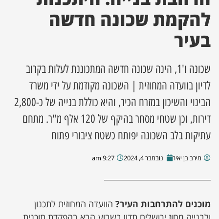
להקמת שכונה חדשה
ן מסע מלחמה
בעיר
ת השבוע
שכונה ו'1, הינה שכונה חדשה המתכוננת לעלות בקרוב
ונים
לדיון בוועדה המחוזית | השכונה מקודמת על ידי משרד
הבינוי והשיכון במזרח הכיר, והיא כוללת בנייה של כ-2,800
לות מקומית
דירות, וכן שטחי מסחר בהיקף של 120 אלף מ"ר. מתחם
דקס עסקים
עתיקות בלב השכונה יפותח כשטח ציבורי פתוח
מירב בן יאיר
נובמבר 4, 2024
9:27 am
מוכנים להתרחבות העיר?
הוועדה המחוזית לתכנון
ולבנייה מחוז ירושלים תדון בשבוע הבא בהפקדת תוכנית