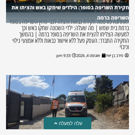
חקירת השריפה בסופר: הילדים שיחקו באש והציתו את
השריפה ברמה
לאחרונה פורסמה חקירת כבאות והצלה לגבי פרוץ השריפה בסופר
ברמת בית שמש | מה שעלה: ילדי השכונה שחקו באש וכך
למעשה הצליחו להצית את השריפה בסופר ברמה | בהמשך
החקירה התברר: העסק פעל ללא אישור כבאות וללא אמצעי גילוי
וכיבוי
מירב בן יאיר
אוגוסט 4, 2026
9:33 pm
עלה למעלה