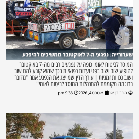
שערורייה: נפגעי ה-7 לאוקטובר ממשיכים להיפגע
המוסד לביטוח לאומי כופה על נפגעים רבים מה-7 באוקטובר
להופיע שוב ושוב בפני ועדות רפואיות בכך שהוא קובע להם שוב
ושוב נכויות זמניות | עורך הדין שמייצג את הנפגע אמר "מדובר
בדוגמה מקוממת להתנהלות המוסד לביטוח לאומי"
מירב בן יאיר
אוגוסט 4, 2026
9:38 pm