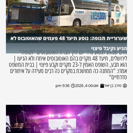
שערוריית תנופה: נוסע תיעד 48 פעמים שהאוטובוס לא
הגיע וקיבל פיצוי
אדם שנוהג לנסוע מידי יום דרך חברת האוטובוסים "תנופה"
לירושלים, תיעד 48 מקרים בהם האוטובוסים איחרו ולא הגיעו |
הוא תבע, השופט האמין ל-23 מקרים וקבע פיצוי | בבית המשפט
אמרו: "המתנה כה ממושכת במקרים כה רבים מעידה על איחורים
סדרתיים"
מירב בן יאיר
אוגוסט 4, 2026
9:36 pm