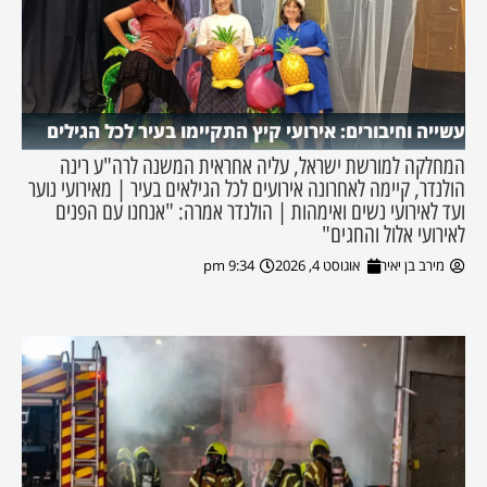
עשייה וחיבורים: אירועי קיץ התקיימו בעיר לכל הגילים
המחלקה למורשת ישראל, עליה אחראית המשנה לרה"ע רינה
הולנדר, קיימה לאחרונה אירועים לכל הגילאים בעיר | מאירועי נוער
ועד לאירועי נשים ואימהות | הולנדר אמרה: "אנחנו עם הפנים
לאירועי אלול והחגים"
מירב בן יאיר
אוגוסט 4, 2026
9:34 pm