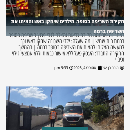
חקירת השריפה בסופר: הילדים שיחקו באש והציתו את
השריפה ברמה
לאחרונה פורסמה חקירת כבאות והצלה לגבי פרוץ השריפה בסופר
ברמת בית שמש | מה שעלה: ילדי השכונה שחקו באש וכך
למעשה הצליחו להצית את השריפה בסופר ברמה | בהמשך
החקירה התברר: העסק פעל ללא אישור כבאות וללא אמצעי גילוי
וכיבוי
מירב בן יאיר
אוגוסט 4, 2026
9:33 pm