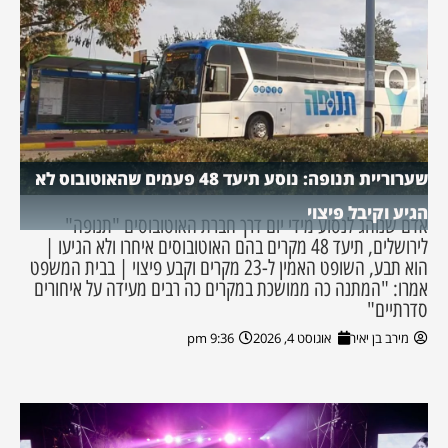
שערוריית תנופה: נוסע תיעד 48 פעמים שהאוטובוס לא
הגיע וקיבל פיצוי
אדם שנוהג לנסוע מידי יום דרך חברת האוטובוסים "תנופה"
לירושלים, תיעד 48 מקרים בהם האוטובוסים איחרו ולא הגיעו |
הוא תבע, השופט האמין ל-23 מקרים וקבע פיצוי | בבית המשפט
אמרו: "המתנה כה ממושכת במקרים כה רבים מעידה על איחורים
סדרתיים"
מירב בן יאיר
אוגוסט 4, 2026
9:36 pm