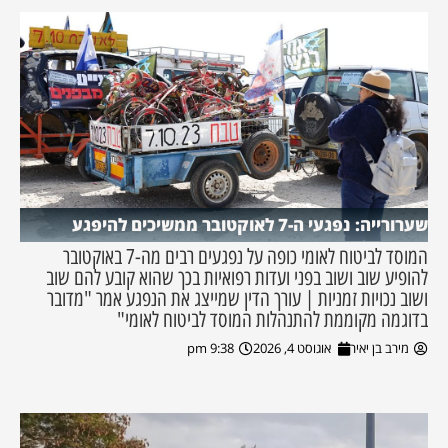
שערורייה: נפגעי ה-7 לאוקטובר ממשיכים להיפגע
המוסד לביטוח לאומי כופה על נפגעים רבים מה-7 באוקטובר
להופיע שוב ושוב בפני ועדות רפואיות בכך שהוא קובע להם שוב
ושוב נכויות זמניות | עורך הדין שמייצג את הנפגע אמר "מדובר
בדוגמה מקוממת להתנהלות המוסד לביטוח לאומי"
מירב בן יאיר
אוגוסט 4, 2026
9:38 pm