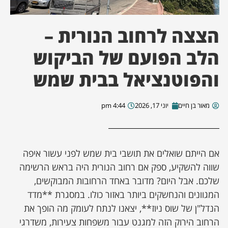
ן מסע מלחמה
הצצה לרחוב הנורית –
ת השבוע
הלב הפועם של הביקוש
והפוטנציאל בבית שמש
ונים
לות מקומית
מאור בן חיים
יוני 17, 2026
4:44 pm
דקס עסקים
אם הייתם שואלים את תושבי בית שמש לפני עשור איפה
שווה להשקיע, ספק אם רחוב הנורית היה בראש הרשימה
שלכם. אבל היום? מדובר באחד הרחובות המבוקשים,
המגוונים והנחשקים ביותר באזור כולו. במסגרת **מדד
הנדל"ן של שוס ניוז**, יצאנו לנתח לעומק מה הופך את
הרחוב הירוק הזה למגנט עבור משפחות צעירות, משדרגי