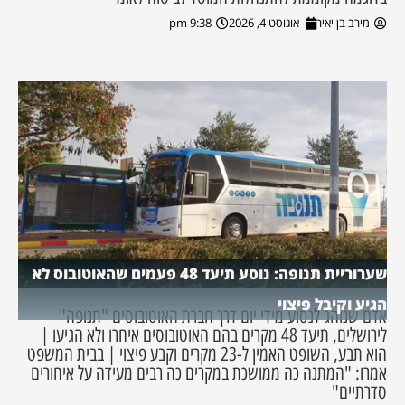
מירב בן יאיר
אוגוסט 4, 2026
9:38 pm
שערוריית תנופה: נוסע תיעד 48 פעמים שהאוטובוס לא
הגיע וקיבל פיצוי
אדם שנוהג לנסוע מידי יום דרך חברת האוטובוסים "תנופה"
לירושלים, תיעד 48 מקרים בהם האוטובוסים איחרו ולא הגיעו |
הוא תבע, השופט האמין ל-23 מקרים וקבע פיצוי | בבית המשפט
אמרו: "המתנה כה ממושכת במקרים כה רבים מעידה על איחורים
סדרתיים"