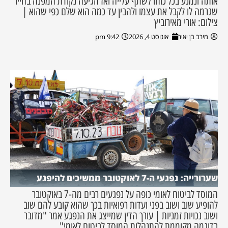
אותה ונמנע בכל כוחו לשתף עלייה ואז הגיעה נקודת המפנה בחייו
שגרמה לו לקבל את עצמו ולהבין עד כמה הוא שלם כפי שהוא |
צילום: אורי מאירוביץ
מירב בן יאיר
אוגוסט 4, 2026
9:42 pm
שערורייה: נפגעי ה-7 לאוקטובר ממשיכים להיפגע
המוסד לביטוח לאומי כופה על נפגעים רבים מה-7 באוקטובר
להופיע שוב ושוב בפני ועדות רפואיות בכך שהוא קובע להם שוב
ושוב נכויות זמניות | עורך הדין שמייצג את הנפגע אמר "מדובר
בדוגמה מקוממת להתנהלות המוסד לביטוח לאומי"