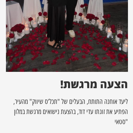
ן מסע מלחמה
ת השבוע
ונים
לות מקומית
דקס עסקים
הצעה מרגשת!
ליעד אוחנה התותח, הבעלים של "תכל'ס שיווק" מהעיר,
הפתיע את זוגתו עדי דוד, בהצעת נישואים מרגשת במלון
"סטאי