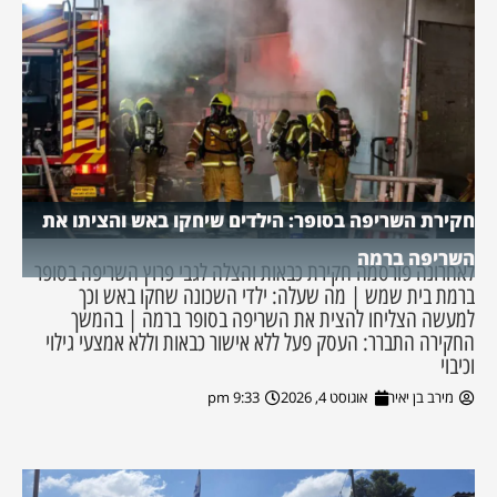
חקירת השריפה בסופר: הילדים שיחקו באש והציתו את
השריפה ברמה
לאחרונה פורסמה חקירת כבאות והצלה לגבי פרוץ השריפה בסופר
ברמת בית שמש | מה שעלה: ילדי השכונה שחקו באש וכך
למעשה הצליחו להצית את השריפה בסופר ברמה | בהמשך
החקירה התברר: העסק פעל ללא אישור כבאות וללא אמצעי גילוי
וכיבוי
מירב בן יאיר
אוגוסט 4, 2026
9:33 pm