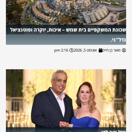
שכונת המשקפיים בית שמש – איכות, יוקרה ופוטנציאל
נדל"ני.
מאור בן חיים
אוגוסט 5, 2026
2:16 pm