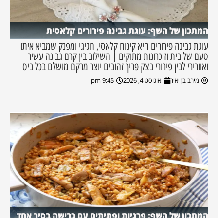
המתכון של השף: עוגת גבינה פירורים קלאסית
עוגת גבינה פירורים היא קינוח קלאסי, חגיגי ומפנק שמביא איתו
טעם של בית וזיכרונות מתוקים | השילוב בין קרם גבינה עשיר
ואוורירי לבין פירורי בצק פריך זהובים יוצר מרקם מושלם בכל ביס
מירב בן יאיר
אוגוסט 4, 2026
9:45 pm
המתכון של השף: פרגיות ופתיתים עם כרישה בסיר אחד