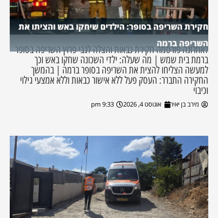
חקירת השריפה בסופר: הילדים שיחקו באש והציתו את
השריפה ברמה
לאחרונה פורסמה חקירת כבאות והצלה לגבי פרוץ השריפה בסופר
ברמת בית שמש | מה שעלה: ילדי השכונה שחקו באש וכך
למעשה הצליחו להצית את השריפה בסופר ברמה | בהמשך
החקירה התברר: העסק פעל ללא אישור כבאות וללא אמצעי גילוי
וכיבוי
מירב בן יאיר
אוגוסט 4, 2026
9:33 pm