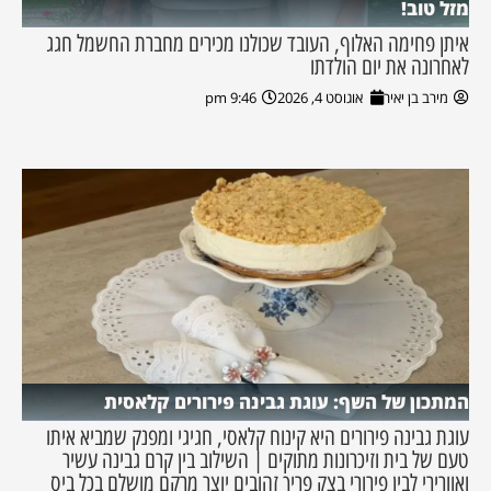
מזל טוב!
איתן פחימה האלוף, העובד שכולנו מכירים מחברת החשמל חגג
לאחרונה את יום הולדתו
מירב בן יאיר
אוגוסט 4, 2026
9:46 pm
המתכון של השף: עוגת גבינה פירורים קלאסית
עוגת גבינה פירורים היא קינוח קלאסי, חגיגי ומפנק שמביא איתו
טעם של בית וזיכרונות מתוקים | השילוב בין קרם גבינה עשיר
ואוורירי לבין פירורי בצק פריך זהובים יוצר מרקם מושלם בכל ביס