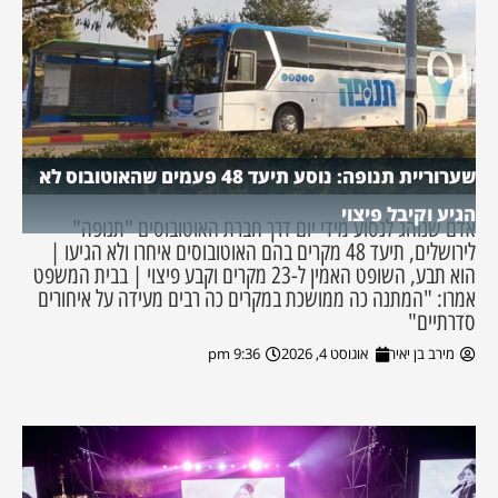
שערוריית תנופה: נוסע תיעד 48 פעמים שהאוטובוס לא
הגיע וקיבל פיצוי
אדם שנוהג לנסוע מידי יום דרך חברת האוטובוסים "תנופה"
לירושלים, תיעד 48 מקרים בהם האוטובוסים איחרו ולא הגיעו |
הוא תבע, השופט האמין ל-23 מקרים וקבע פיצוי | בבית המשפט
אמרו: "המתנה כה ממושכת במקרים כה רבים מעידה על איחורים
סדרתיים"
מירב בן יאיר
אוגוסט 4, 2026
9:36 pm