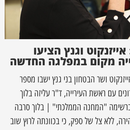
ייזנקוט וגנץ הציעו
יה מקום במפלגה החדשה
יזנקוט ושר הבטחון בני גנץ ישבו מספר
ים עם ראשת העירייה, ד"ר עליזה בלוך
 ברשימה "המחנה הממלכתי" | בלוך סרבה
רה, ללא צל של ספק, כי בכוונתה לרוץ שוב