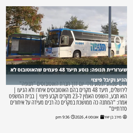
שערוריית תנופה: נוסע תיעד 48 פעמים שהאוטובוס לא
הגיע וקיבל פיצוי
אדם שנוהג לנסוע מידי יום דרך חברת האוטובוסים "תנופה"
לירושלים, תיעד 48 מקרים בהם האוטובוסים איחרו ולא הגיעו |
הוא תבע, השופט האמין ל-23 מקרים וקבע פיצוי | בבית המשפט
אמרו: "המתנה כה ממושכת במקרים כה רבים מעידה על איחורים
סדרתיים"
מירב בן יאיר
אוגוסט 4, 2026
9:36 pm