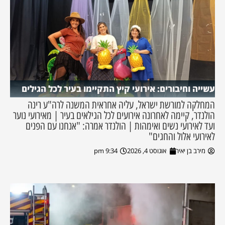
עשייה וחיבורים: אירועי קיץ התקיימו בעיר לכל הגילים
המחלקה למורשת ישראל, עליה אחראית המשנה לרה"ע רינה
הולנדר, קיימה לאחרונה אירועים לכל הגילאים בעיר | מאירועי נוער
ועד לאירועי נשים ואימהות | הולנדר אמרה: "אנחנו עם הפנים
לאירועי אלול והחגים"
מירב בן יאיר
אוגוסט 4, 2026
9:34 pm