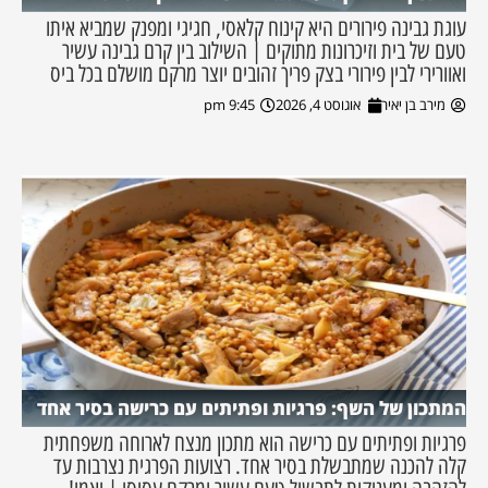
עוגת גבינה פירורים היא קינוח קלאסי, חגיגי ומפנק שמביא איתו
טעם של בית וזיכרונות מתוקים | השילוב בין קרם גבינה עשיר
ואוורירי לבין פירורי בצק פריך זהובים יוצר מרקם מושלם בכל ביס
מירב בן יאיר
אוגוסט 4, 2026
9:45 pm
המתכון של השף: פרגיות ופתיתים עם כרישה בסיר אחד
פרגיות ופתיתים עם כרישה הוא מתכון מנצח לארוחה משפחתית
קלה להכנה שמתבשלת בסיר אחד. רצועות הפרגית נצרבות עד