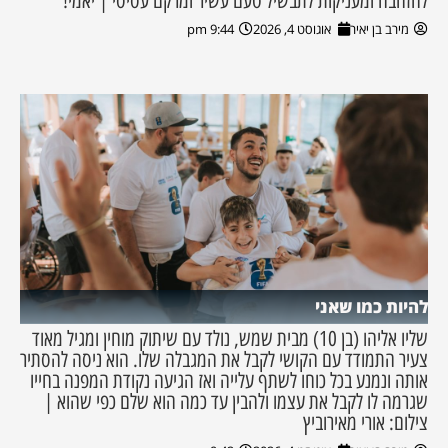
להזהבה ומעניקות לתבשיל טעם עשיר ומרקם עסיסי | יאמי!
מירב בן יאיר
אוגוסט 4, 2026
9:44 pm
להיות כמו שאני
שליו אליהו (בן 10) מבית שמש, נולד עם שיתוק מוחין ומגיל מאוד
צעיר התמודד עם הקושי לקבל את המגבלה שלו. הוא ניסה להסתיר
אותה ונמנע בכל כוחו לשתף עלייה ואז הגיעה נקודת המפנה בחייו
שגרמה לו לקבל את עצמו ולהבין עד כמה הוא שלם כפי שהוא |
צילום: אורי מאירוביץ