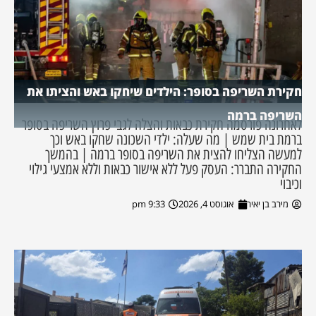
חקירת השריפה בסופר: הילדים שיחקו באש והציתו את
השריפה ברמה
לאחרונה פורסמה חקירת כבאות והצלה לגבי פרוץ השריפה בסופר
ברמת בית שמש | מה שעלה: ילדי השכונה שחקו באש וכך
למעשה הצליחו להצית את השריפה בסופר ברמה | בהמשך
החקירה התברר: העסק פעל ללא אישור כבאות וללא אמצעי גילוי
וכיבוי
מירב בן יאיר
אוגוסט 4, 2026
9:33 pm