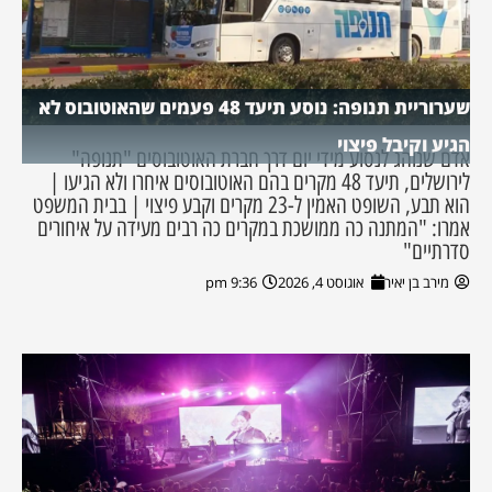
שערוריית תנופה: נוסע תיעד 48 פעמים שהאוטובוס לא
הגיע וקיבל פיצוי
אדם שנוהג לנסוע מידי יום דרך חברת האוטובוסים "תנופה"
לירושלים, תיעד 48 מקרים בהם האוטובוסים איחרו ולא הגיעו |
הוא תבע, השופט האמין ל-23 מקרים וקבע פיצוי | בבית המשפט
אמרו: "המתנה כה ממושכת במקרים כה רבים מעידה על איחורים
סדרתיים"
מירב בן יאיר
אוגוסט 4, 2026
9:36 pm