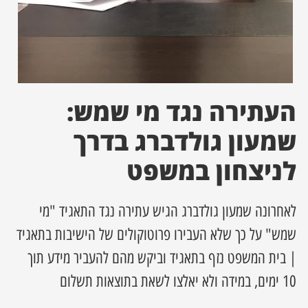
ן מסע מלחמה
ת השבוע
העתירה נגד מי שמש:
ונים
שמעון גולדברג בדרך
לות מקומית
לניצחון במשפט
דקס עסקים
לאחרונה שמעון גולדברג הגיש עתירה נגד התאגיד "מי
שמש" על כך שלא העבירו פרוטוקולים של הישיבות בתאגיד
| בית המשפט נזף בתאגיד וביקש מהם להעביר מידע תוך
10 ימים, במידה ולא יאלצו לשאת בתוצאות תשלום