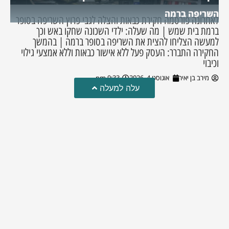
השריפה ברמה
לאחרונה פורסמה חקירת כבאות והצלה לגבי פרוץ השריפה בסופר
ברמת בית שמש | מה שעלה: ילדי השכונה שחקו באש וכך
למעשה הצליחו להצית את השריפה בסופר ברמה | בהמשך
החקירה התברר: העסק פעל ללא אישור כבאות וללא אמצעי גילוי
וכיבוי
מירב בן יאיר
אוגוסט 4, 2026
9:33 pm
עלה למעלה
טרגדיה: נקבע מותו של הפעוט שטבע בבריכה