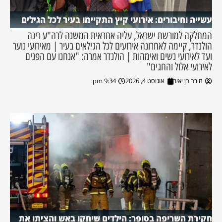
עשייה וחיבורים: אירועי קיץ התקיימו בעיר לכל הגילים
המחלקה למורשת ישראל, עליה אחראית המשנה לרה"ע רינה
הולנדר, קיימה לאחרונה אירועים לכל הגילאים בעיר | מאירועי נוער
ועד לאירועי נשים ואימהות | הולנדר אמרה: "אנחנו עם הפנים
לאירועי אלול והחגים"
מירב בן יאיר
אוגוסט 4, 2026
9:34 pm
חקירת השריפה בסופר: הילדים שיחקו באש והציתו את