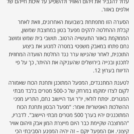
עלול להגביר את זיהום האוויר ולהשפיע על איכות חייהם של
אלפים באזור.
הסערה הזו מתפתחת בשבועות האחרונים, וזאת לאחר
קבלת ההחלטה להקים מפעל בטון במחצבת שמשון,
הממוקמת באזור התעשייה הרטוב. תושבי בית שמש ומושב
נחם פתחו במאבק משפטי במטרה למנוע את ביצוע
התוכנית, לאחר שהגישו ערר נגד החלטת הוועדה המחוזית
לתכנון ובנייה בירושלים שהעניקה את ההיתר, כך על פי
הדיווח בערוץ 12.
לטענת המתנגדים, המפעל המתוכנן ותחנת הכוח שאמורה
לקום לצדו ימוקמו במרחק של כ-500 מטרים בלבד מבתי
המגורים. יפתח לולאי, יו"ר ועד היישוב נחם, התריע מפני
ההשלכות האפשריות ואמר: "מפעל הבטון ותחנת הכוח
המתוכננים יהיו בערך 500 מטרים מבתי היישוב". לדבריו,
"המחצבה שקיימת כבר היום מייצרת המון אבק וזיהום אוויר
קיצוני. אם המפעל יוקם – זה יהיה המפגע הסביבתי הכי