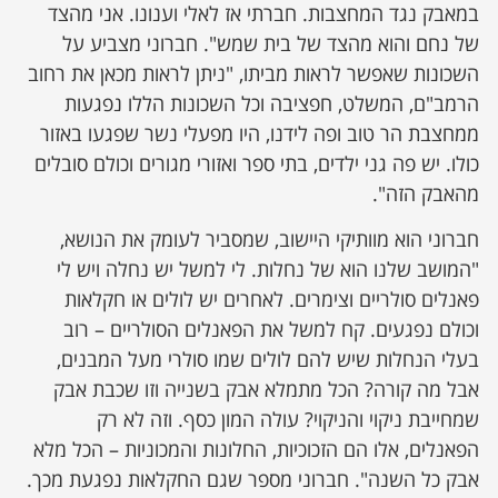
במאבק נגד המחצבות. חברתי אז לאלי וענונו. אני מהצד
של נחם והוא מהצד של בית שמש". חברוני מצביע על
השכונות שאפשר לראות מביתו, "ניתן לראות מכאן את רחוב
הרמב"ם, המשלט, חפציבה וכל השכונות הללו נפגעות
ממחצבת הר טוב ופה לידנו, היו מפעלי נשר שפגעו באזור
כולו. יש פה גני ילדים, בתי ספר ואזורי מגורים וכולם סובלים
מהאבק הזה".
חברוני הוא מוותיקי היישוב, שמסביר לעומק את הנושא,
"המושב שלנו הוא של נחלות. לי למשל יש נחלה ויש לי
פאנלים סולריים וצימרים. לאחרים יש לולים או חקלאות
וכולם נפגעים. קח למשל את הפאנלים הסולריים – רוב
בעלי הנחלות שיש להם לולים שמו סולרי מעל המבנים,
אבל מה קורה? הכל מתמלא אבק בשנייה וזו שכבת אבק
שמחייבת ניקוי והניקוי? עולה המון כסף. וזה לא רק
הפאנלים, אלו הם הזכוכיות, החלונות והמכוניות – הכל מלא
אבק כל השנה". חברוני מספר שגם החקלאות נפגעת מכך.