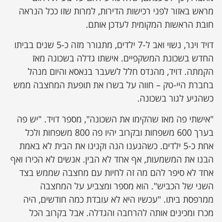
מראש באזור לפני רכישות הדירות, למרות שזו ככל הנראה
חובת הראשות המקומית לעדכן אותם.
דויד וינר, נשוי ואב ל-7 ילדים, מתגורר מזה כ-5 שנים בביתו
החדש בשכונת המשקפיים. אישתו גדלה בשכונה מאז
הקמתה. דויד, מהנדס חלל לשעבר בנאסא והיום מנהל
בחברת היי-טק – חווה על בשרו את תופעת המחצבה ממש
כשהגיע לגור בשכונה.
"אישתי פה מאז שהקימו את השכונה", מספר דויד. "יש פה
בערך 600 משפחות ובקרוב יהיו פה 800 משפחות ולכל
אחת כ-5 ילדים. כשהגענו הנה וקנינו את הבית לא באמת
הבנו את המשמעות, אף אחד לא הבין. אנשים לא הכירו ואף
אחד לא סיפר להם מה זה לחיות עם מחצבה שממש בצד
השני של הכביש". הוא מספר ומצביע על המחצבה
ממרפסת ביתו. "עכשיו היא לא עובדת כמה חודשים, היה
מכרז ומכינים אותה להרחבה והגדלה. אבל בקרוב הכל