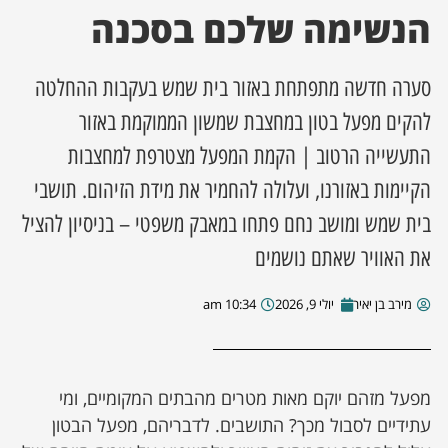
הנשימה שלכם בסכנה
ן מסע מלחמה
סערה חדשה מתפתחת באזור בית שמש בעקבות ההחלטה
ת השבוע
להקים מפעל בטון במחצבת שמשון הממוקמת באזור
ונים
התעשייה הרטוב | הקמת המפעל מצטרפת למחצבות
הקיימות באזורנו, ועלולה להחמיר את מידת הזיהום. תושבי
לות מקומית
בית שמש ומושב נחם פתחו במאבק משפטי – בניסיון להציל
את האוויר שאתם נושמים
דקס עסקים
מירב בן יאיר
יולי 9, 2026
10:34 am
מפעל מזהם יוקם מאות מטרים מהבתים המקומיים, ומי
עתידיים לסבול מכך? התושבים. לדבריהם, מפעל הבטון