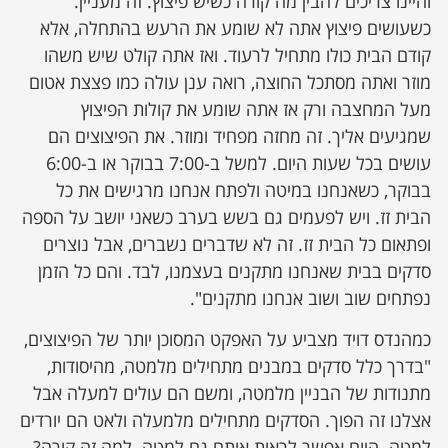
והיינו צריכים להבין מה קורה כשיש פיצוץ. זה מעניין.
כשעושים פיצוץ אתה לא שומע את הרעש בהתחלה, אלא
קודם הבית כולו מתחיל לרעוד. ואז אתה קולט שיש משהו
מוזר ואתה מסתכל החוצה, רואה ענן עולה כמו פצצת אטום
מעל המחצבה ורק אז אתה שומע את קולות הפיצוץ
שמגיעים אליך. זה מחזה מפחיד ומוזר. את הפיצוצים הם
עושים בכל שעות היום. למשל ב-7:00 בבוקר או ב-6:00
בבוקר, כשאנחנו במיטה ולפתח אנחנו מרגישים את כל
הבית זז. ויש לפעמים גם בשש בערב כשאני יושב על הספה
ופתאום כל הבית זז. זה לא שדברים נשברים, אבל נוצרים
סדקים בבית שאנחנו מתקנים בעצמנו, לבד. והם כל הזמן
נפתחים שוב ושוב אנחנו מתקנים".
כמהנדס דויד מצביע על האפקט המסוכן יותר של הפיצוצים,
"בדרך כלל סדקים במבנים מתחילים מלמטה, מהיסודות,
מתנודות של הבניין מלמטה, ומשם הם עולים למעלה אבל
אצלנו זה הפוך. הסדקים מתחילים מלמעלה ולאט הם יורדים
למטה. היום אפשר לראות אותם גם למטה. למה זה קורה?