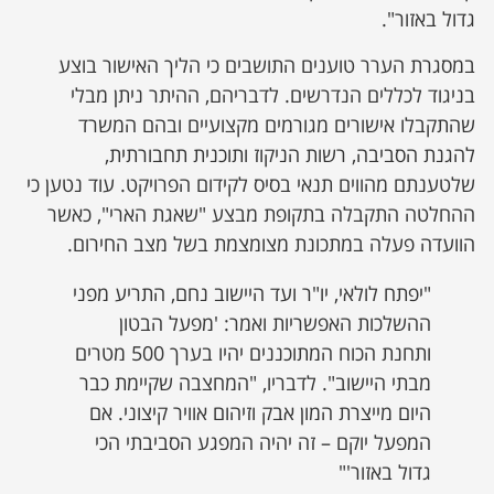
גדול באזור".
במסגרת הערר טוענים התושבים כי הליך האישור בוצע
בניגוד לכללים הנדרשים. לדבריהם, ההיתר ניתן מבלי
שהתקבלו אישורים מגורמים מקצועיים ובהם המשרד
להגנת הסביבה, רשות הניקוז ותוכנית תחבורתית,
שלטענתם מהווים תנאי בסיס לקידום הפרויקט. עוד נטען כי
ההחלטה התקבלה בתקופת מבצע "שאגת הארי", כאשר
הוועדה פעלה במתכונת מצומצמת בשל מצב החירום.
"יפתח לולאי, יו"ר ועד היישוב נחם, התריע מפני
ההשלכות האפשריות ואמר: 'מפעל הבטון
ותחנת הכוח המתוכננים יהיו בערך 500 מטרים
מבתי היישוב". לדבריו, "המחצבה שקיימת כבר
היום מייצרת המון אבק וזיהום אוויר קיצוני. אם
המפעל יוקם – זה יהיה המפגע הסביבתי הכי
גדול באזור'"