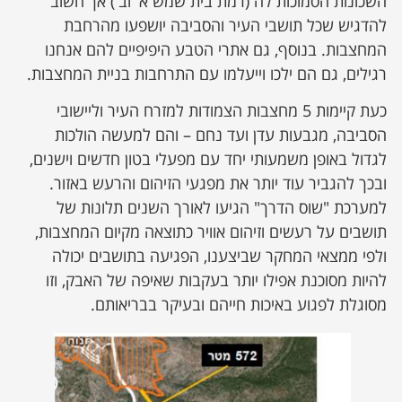
השכונות הסמוכות לה (רמת בית שמש א' וב') אך חשוב
להדגיש שכל תושבי העיר והסביבה יושפעו מהרחבת
המחצבות. בנוסף, גם אתרי הטבע היפיפיים להם אנחנו
רגילים, גם הם ילכו וייעלמו עם התרחבות בניית המחצבות.
כעת קיימות 5 מחצבות הצמודות למזרח העיר וליישובי
הסביבה, מגבעות עדן ועד נחם – והם למעשה הולכות
לגדול באופן משמעותי יחד עם מפעלי בטון חדשים וישנים,
ובכך להגביר עוד יותר את מפגעי הזיהום והרעש באזור.
למערכת "שוס הדרך" הגיעו לאורך השנים תלונות של
תושבים על רעשים וזיהום אוויר כתוצאה מקיום המחצבות,
ולפי ממצאי המחקר שביצענו, הפגיעה בתושבים יכולה
להיות מסוכנת אפילו יותר בעקבות שאיפה של האבק, וזו
מסוגלת לפגוע באיכות חייהם ובעיקר בבריאותם.