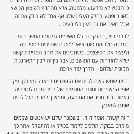
כי הבניין לא מזדעזע מלמטה, אלא מההדף הפיצוץ הנישא
באוויר ופוגע בחלק העליון שלו. אף אחד לא בודק את זה,
אבל רואים את זה בעין בלי בעיה".
לדברי דויד, הסדקים הללו מאיימים לפגוע בהמשך הזמן
במבנה כולו והם פוטנציאל לסכנה שחייבים לטפל בה
ולעצור את הפיצוצים. כשמבינים את רוחב הפגיעות קשה
שלא להזדהות עם התושבים, אבל בין זה לבין התארגנות
המונית שלהם – הדרך עוד ארוכה.
בבית שמש קשה לגייס את התושבים למאבק מאורגן. עקב
אופי המשפחות וחוסר המודעות של רבים מהם לזכויותיהם
כאמור. דויד מכיר את התופעה, וממשיך למרות הכל לגייס
אותם למאבק.
" זה קשה", אומר דויד. "בשכונה שלנו יש אנשים שקמים
מוקדם בבוקר, הולכים ללמוד בכולל או להתפלל ואחר כך
הולכים לעבודה. הם חייבים להתפרנס. לכל אחד פה יש 4-5