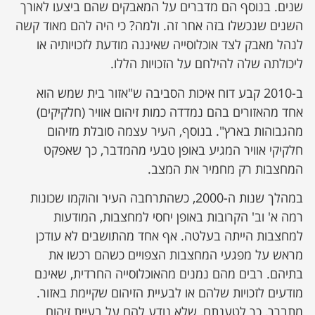
שנים. בנוסף הם מדברים על המאבקים שהם ביצעו לאורך
השנים שנכשלו בזה אחר זה. ולמה? כי היה להם מאוד קשה
לנהל מאבק לצד אוכלוסייה שאיננה מודעת לזכויותיה או
ליכולתה שלה להילחם על הזכויות הללו.
ב-2010 קבע דוח איכות הסביבה ש"אזור בית שמש הוא
אחד מהאזורים בהם נמדדה כמות זיהום אוויר (חלקיקים)
מהגבוהות בארץ". בנוסף, העיר עצמה סובלת מזיהום
חלקיקי אוויר המגיע באופן טבעי מהמדבר, כך שאפקט
המחצבות רק מחמיר את המצב.
במהלך שנות ה-2000, כשהתרחבה העיר והוקמו שכונות
רמה א' וב' הקרובות באופן יחסי למחצבות, המודעות
למחצבות הייתה בעלטה. אף אחד מהתושבים לא עודכן
מראש על מפגעי המחצבות הצפויים כשהם רכשו את
בתיהם. רבים מהם נמנים מהאוכלוסייה החרדית, שאינם
מודעים לזכויות שלהם או לבעיית הזיהום שקיימת באזור.
מתברר, כך לטענתם, שלא נודע להם על בעיית זיהום