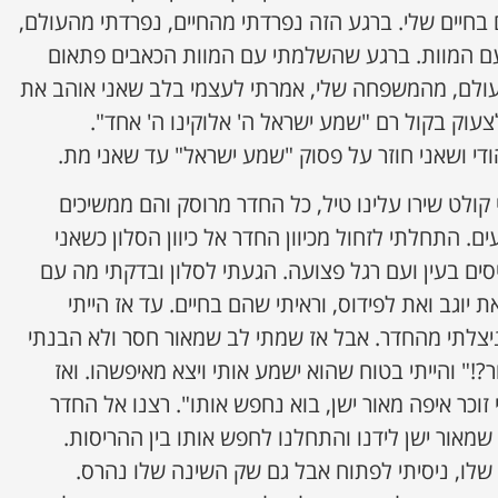
 בחיים שלי. ברגע הזה נפרדתי מהחיים, נפרדתי מהעולם,
ם המוות. ברגע שהשלמתי עם המוות הכאבים פתאום
העולם, מהמשפחה שלי, אמרתי לעצמי בלב שאני אוהב את
וק בקול רם "שמע ישראל ה' אלוקינו ה' אחד".
די ושאני חוזר על פסוק "שמע ישראל" עד שאני מת.
ולט שירו עלינו טיל, כל החדר מרוסק והם ממשיכים
ם. התחלתי לזחול מכיוון החדר אל כיוון הסלון כשאני
סים בעין ועם רגל פצועה. הגעתי לסלון ובדקתי מה עם
 יוגב ואת לפידוס, וראיתי שהם בחיים. עד אז הייתי
יצלתי מהחדר. אבל אז שמתי לב שמאור חסר ולא הבנתי
?!" והייתי בטוח שהוא ישמע אותי ויצא מאיפשהו. ואז
 זוכר איפה מאור ישן, בוא נחפש אותו". רצנו אל החדר
נו שמאור ישן לידנו והתחלנו לחפש אותו בין ההריסות.
לו, ניסיתי לפתוח אבל גם שק השינה שלו נהרס.