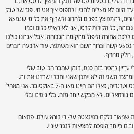
ירה עלינו בטעות פגז של טנק והמשיך לרסס אותנו
ד היום לא מצליח להבין ולתפוס איך אני חי. פגז של טנק
ורים, להתפוצץ בפנים ולהרוג ולשרוף את כל מי שנמצא
בוהה, כל הקירות קרסו, אני לא ראיתי כלום וכמו
ם ללכת אחורה וליפול מהקומה הגבוהה. אבל אנחנו כולנו
ד נפצע קשה וברוך השם הוא משתפר. עוד ארבעה חברים
, חלק מהדף.
עדיין להכיר בזה כנס, בזמן שחבר הכי טוב שלי
ומהצד השני זה לא ייתכן שאני וחבריי שרדנו את זה.
האמנם מדובר בנס? אולי… נס וטרגדיה, כאלו הם חיינו מאז ה-7 באוקטובר. אני מאחל
יים נורמאליים. לא מבקש יותר מזה. בלי ניסים ובלי
 שמאור נלקח בפינצטה על-ידי בורא עולם. פתאום
ים ביותר הופכת למציאות לנגד עיניי.