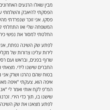
מבין שאלו הרגעים האחרונים
הפסקתי להיאבק והשלמתי ע
פסקו. אני זוכר שנפרדתי מ
המשפחה שלי ואז התחלתי לצע
החלטתי למסור את נפשי כיהו
לפתע שק השינה נפתח, אני ק
לירות עלינו צרורות של מקלעי
שרוף בפנים, ובראש ועם רסי
החברים שישנו לידי. מצאתי את
בטוח שהם נהרגו ושרק אני נ
איפה הוא. צעקתי "איפה מאור
המ"פ לקח אותי ואמר לי "אני
שישנו בו, תוך כדי הירי. זכר
לפתע מצאנו את שק השינה ש