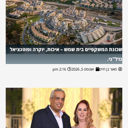
שכונת המשקפיים בית שמש – איכות, יוקרה ופוטנציאל
נדל"ני.
מאור בן חיים
אוגוסט 5, 2026
2:16 pm