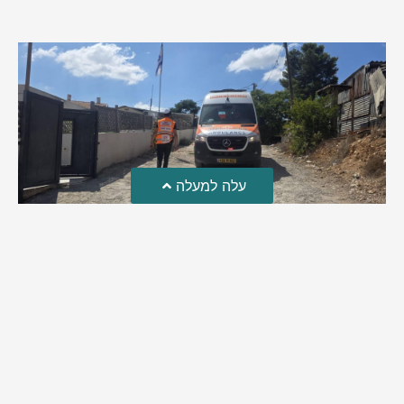
עלה למעלה
טרגדיה: נקבע מותו של הפעוט שטבע בבריכה
פעוט שטבע בבריכה במושב שדות מיכה, פונה לבית החולים הדסה
עין כרם כשהוא ללא דופק או נשימה | אחרי ניסיונות של החייאה
ממושכים, הרופאים נאלצו לקבוע את מותו | יהי זכרו ברוך
מירב בן יאיר
אוגוסט 4, 2026
9:33 pm