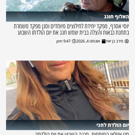
האלוף חוגג
יוסי אסרף, מפקד יחידת לחילוצים מיוחדים וסגן מפקד משמרת
בתחנת כבאות והצלה בבית שמש חגג את יום הולדתו השבוע
מירב בן יאיר
אוגוסט 4, 2026
9:47 pm
יום הולדת לחני
חני אזולאי התותחית, חגגה השבוע את יום הולדתה