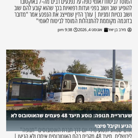
המוסד לביטוח לאומי כופה על נפגעים רבים מה-7 באוקטובר
להופיע שוב ושוב בפני ועדות רפואיות בכך שהוא קובע להם שוב
ושוב נכויות זמניות | עורך הדין שמייצג את הנפגע אמר "מדובר
בדוגמה מקוממת להתנהלות המוסד לביטוח לאומי"
מירב בן יאיר
אוגוסט 4, 2026
9:38 pm
שערוריית תנופה: נוסע תיעד 48 פעמים שהאוטובוס לא
הגיע וקיבל פיצוי
אדם שנוהג לנסוע מידי יום דרך חברת האוטובוסים "תנופה"
לירושלים, תיעד 48 מקרים בהם האוטובוסים איחרו ולא הגיעו |