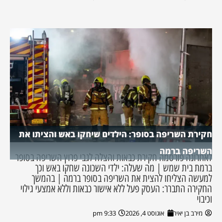
חקירת השריפה בסופר: הילדים שיחקו באש והציתו את
השריפה ברמה
לאחרונה פורסמה חקירת כבאות והצלה לגבי פרוץ השריפה בסופר
ברמת בית שמש | מה שעלה: ילדי השכונה שחקו באש וכך
למעשה הצליחו להצית את השריפה בסופר ברמה | בהמשך
החקירה התברר: העסק פעל ללא אישור כבאות וללא אמצעי גילוי
וכיבוי
מירב בן יאיר
אוגוסט 4, 2026
9:33 pm