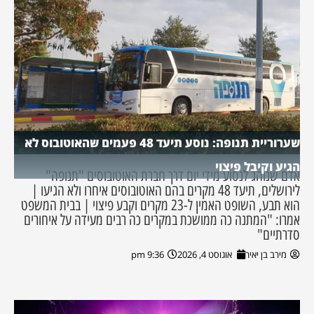
שערוריית תנופה: נוסע תיעד 48 פעמים שהאוטובוס לא
הגיע וקיבל פיצוי
אדם שנוהג לנסוע מידי יום דרך חברת האוטובוסים "תנופה"
לירושלים, תיעד 48 מקרים בהם האוטובוסים איחרו ולא הגיעו |
הוא תבע, השופט האמין ל-23 מקרים וקבע פיצוי | בבית המשפט
אמרו: "המתנה כה ממושכת במקרים כה רבים מעידה על איחורים
סדרתיים"
מירב בן יאיר
אוגוסט 4, 2026
9:36 pm