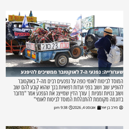
שערורייה: נפגעי ה-7 לאוקטובר ממשיכים להיפגע
המוסד לביטוח לאומי כופה על נפגעים רבים מה-7 באוקטובר
להופיע שוב ושוב בפני ועדות רפואיות בכך שהוא קובע להם שוב
ושוב נכויות זמניות | עורך הדין שמייצג את הנפגע אמר "מדובר
בדוגמה מקוממת להתנהלות המוסד לביטוח לאומי"
מירב בן יאיר
אוגוסט 4, 2026
9:38 pm