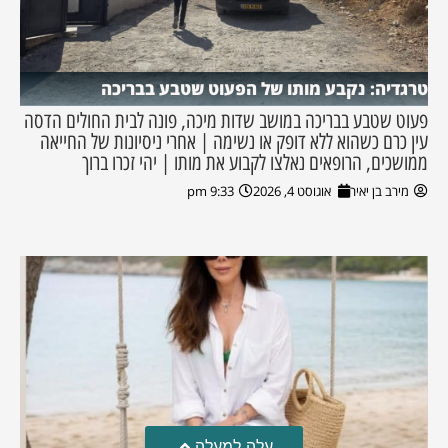
טרגדיה: נקבע מותו של הפעוט שטבע בבריכה
פעוט שטבע בבריכה במושב שדות מיכה, פונה לבית החולים הדסה
עין כרם כשהוא ללא דופק או נשימה | אחרי ניסיונות של החייאה
ממושכים, הרופאים נאלצו לקבוע את מותו | יהי זכרו ברוך
מירב בן יאיר
אוגוסט 4, 2026
9:33 pm
עלה למעלה