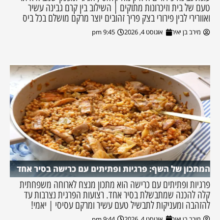
טעם של בית וזיכרונות מתוקים | השילוב בין קרם גבינה עשיר
ואוורירי לבין פירורי בצק פריך זהובים יוצר מרקם מושלם בכל ביס
מירב בן יאיר
אוגוסט 4, 2026
9:45 pm
המתכון של השף: פרגיות ופתיתים עם כרישה בסיר אחד
פרגיות ופתיתים עם כרישה הוא מתכון מנצח לארוחה משפחתית
קלה להכנה שמתבשלת בסיר אחד. רצועות הפרגית נצרבות עד
להזהבה ומעניקות לתבשיל טעם עשיר ומרקם עסיסי | יאמי!
מירב בן יאיר
אוגוסט 4, 2026
9:44 pm