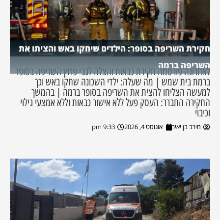
חקירת השריפה בסופר: הילדים שיחקו באש והציתו את
השריפה ברמה
לאחרונה פורסמה חקירת כבאות והצלה לגבי פרוץ השריפה בסופר
ברמת בית שמש | מה שעלה: ילדי השכונה שחקו באש וכך
למעשה הצליחו להצית את השריפה בסופר ברמה | בהמשך
החקירה התברר: העסק פעל ללא אישור כבאות וללא אמצעי גילוי
וכיבוי
מירב בן יאיר
אוגוסט 4, 2026
9:33 pm