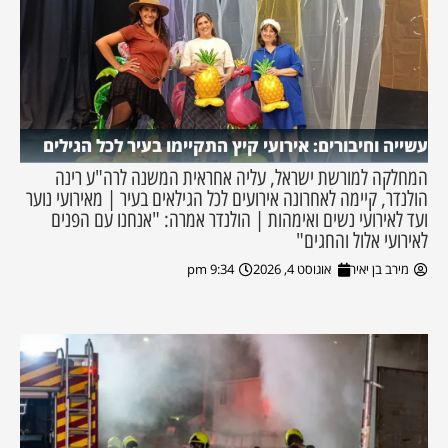
עשייה וחיבורים: אירועי קיץ התקיימו בעיר לכל הגילים
המחלקה למורשת ישראל, עליה אחראית המשנה לרה"ע רינה
הולנדר, קיימה לאחרונה אירועים לכל הגילאים בעיר | מאירועי נוער
ועד לאירועי נשים ואימהות | הולנדר אמרה: "אנחנו עם הפנים
לאירועי אלול והחגים"
מירב בן יאיר
אוגוסט 4, 2026
9:34 pm