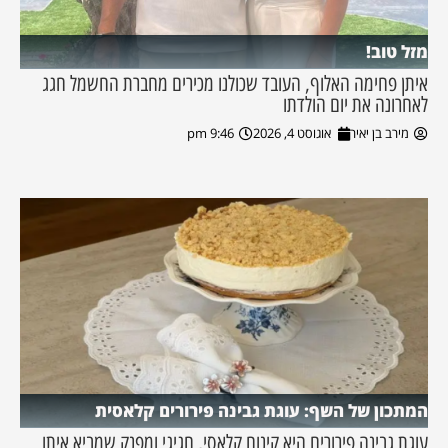
מזל טוב!
איתן פחימה האלוף, העובד שכולנו מכירים מחברת החשמל חגג
לאחרונה את יום הולדתו
מירב בן יאיר
אוגוסט 4, 2026
9:46 pm
המתכון של השף: עוגת גבינה פירורים קלאסית
עוגת גבינה פירורים היא קינוח קלאסי, חגיגי ומפנק שמביא איתו