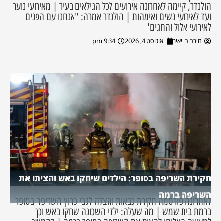
הולנדר, קיימה לאחרונה אירועים לכל הגילאים בעיר | מאירועי נוער
ועד לאירועי נשים ואימהות | הולנדר אמרה: "אנחנו עם הפנים
לאירועי אלול והחגים"
מירב בן יאיר
אוגוסט 4, 2026
9:34 pm
חקירת השריפה בסופר: הילדים שיחקו באש והציתו את
השריפה ברמה
לאחרונה פורסמה חקירת כבאות והצלה לגבי פרוץ השריפה בסופר
ברמת בית שמש | מה שעלה: ילדי השכונה שחקו באש וכך