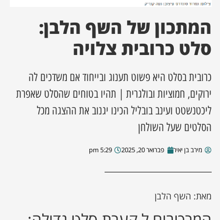
המתכון של השף הלבן:
ן מסע מלחמה
סלט כרובית צלויה
ת השבוע
ונים
כרובית בסלט היא פשוט תענוג ובייחוד אם משדכים לה
ירוקים, חמוציות ובולגרית | תהיו בטוחים שהסלט שאפרת
לות מקומית
ליכטנשטט ועינב בובליל הכינו יגנוב את ההצגה מכל
הסלטים שעל השולחן
דקס עסקים
מירב בן יאיר
פברואר 20, 2025
5:29 pm
מאת: השף הלבן
המרכיבים ל קערת סלט גדולה: