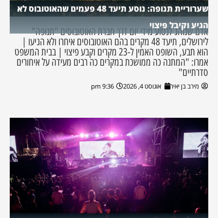
שערוריית תנופה: נוסע תיעד 48 פעמים שהאוטובוס לא
הגיע וקיבל פיצוי
אדם שנוהג לנסוע מידי יום דרך חברת האוטובוסים "תנופה"
לירושלים, תיעד 48 מקרים בהם האוטובוסים איחרו ולא הגיעו |
הוא תבע, השופט האמין ל-23 מקרים וקבע פיצוי | בבית המשפט
אמרו: "המתנה כה ממושכת במקרים כה רבים מעידה על איחורים
סדרתיים"
מירב בן יאיר
אוגוסט 4, 2026
9:36 pm