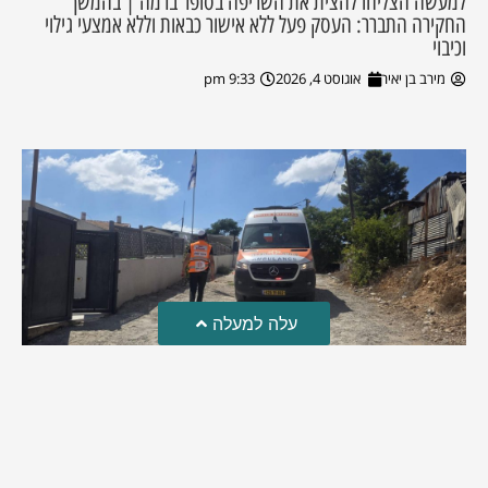
למעשה הצליחו להצית את השריפה בסופר ברמה | בהמשך
החקירה התברר: העסק פעל ללא אישור כבאות וללא אמצעי גילוי
וכיבוי
מירב בן יאיר
אוגוסט 4, 2026
9:33 pm
עלה למעלה
טרגדיה: נקבע מותו של הפעוט שטבע בבריכה
פעוט שטבע בבריכה במושב שדות מיכה, פונה לבית החולים הדסה
עין כרם כשהוא ללא דופק או נשימה | אחרי ניסיונות של החייאה
ממושכים, הרופאים נאלצו לקבוע את מותו | יהי זכרו ברוך