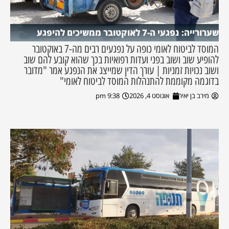
שערורייה: נפגעי ה-7 לאוקטובר ממשיכים להיפגע
המוסד לביטוח לאומי כופה על נפגעים רבים מה-7 באוקטובר
להופיע שוב ושוב בפני ועדות רפואיות בכך שהוא קובע להם שוב
ושוב נכויות זמניות | עורך הדין שמייצג את הנפגע אמר "מדובר
בדוגמה מקוממת להתנהלות המוסד לביטוח לאומי"
מירב בן יאיר
אוגוסט 4, 2026
9:38 pm