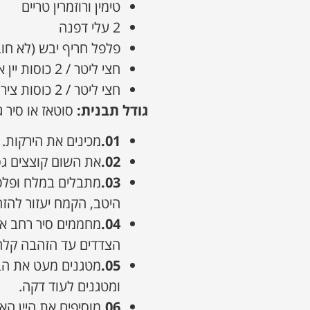
טימין ורוזמרין טריים
2 עלי דפנה
פלפל חריף יבש (לא חו
חצי ליטר / 2 כוסות יין אדום
חצי ליטר / 2 כוסות ציר בקר או עוף (גם ירקות יעבוד)
גודל תבנית:
סוטאז או סיר 
01.
מכינים את הירקות. 
02.
את השום קוצצים גס
03.
מתבלים במלח ופלפל
היטב, הקמח יעזור להז
04.
מחממים סיר רחב או 
הצדדים עד הזהבה קלה 
05.
מטגנים מעט את הבצ
ומטגנים לעוד דקה.
06.
מוסיפים את היין הא