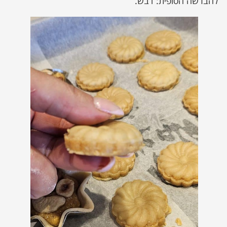
להברשה הסופית: דבש.