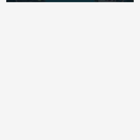
חקירת השריפה בסופר: הילדים שיחקו באש והציתו את
השריפה ברמה
לאחרונה פורסמה חקירת כבאות והצלה לגבי פרוץ השריפה בסופר
ברמת בית שמש | מה שעלה: ילדי השכונה שחקו באש וכך
למעשה הצליחו להצית את השריפה בסופר ברמה | בהמשך
החקירה התברר: העסק פעל ללא אישור כבאות וללא אמצעי גילוי
וכיבוי
מירב בן יאיר
אוגוסט 4, 2026
9:33 pm