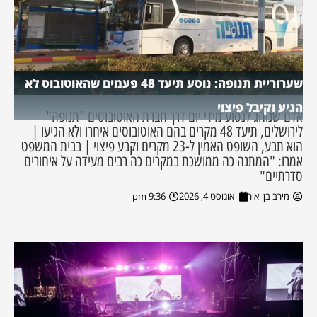
שערוריית תנופה: נוסע תיעד 48 פעמים שהאוטובוס לא
הגיע וקיבל פיצוי
אדם שנוהג לנסוע מידי יום דרך חברת האוטובוסים "תנופה"
לירושלים, תיעד 48 מקרים בהם האוטובוסים איחרו ולא הגיעו |
הוא תבע, השופט האמין ל-23 מקרים וקבע פיצוי | בבית המשפט
אמרו: "המתנה כה ממושכת במקרים כה רבים מעידה על איחורים
סדרתיים"
מירב בן יאיר
אוגוסט 4, 2026
9:36 pm