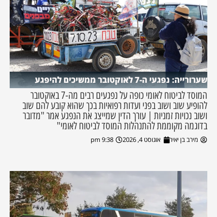
שערורייה: נפגעי ה-7 לאוקטובר ממשיכים להיפגע
המוסד לביטוח לאומי כופה על נפגעים רבים מה-7 באוקטובר
להופיע שוב ושוב בפני ועדות רפואיות בכך שהוא קובע להם שוב
ושוב נכויות זמניות | עורך הדין שמייצג את הנפגע אמר "מדובר
בדוגמה מקוממת להתנהלות המוסד לביטוח לאומי"
מירב בן יאיר
אוגוסט 4, 2026
9:38 pm