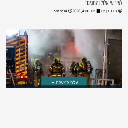
לאירועי אלול והחגים"
מירב בן יאיר
אוגוסט 4, 2026
9:34 pm
עלה למעלה
חקירת השריפה בסופר: הילדים שיחקו באש והציתו את
השריפה ברמה
לאחרונה פורסמה חקירת כבאות והצלה לגבי פרוץ השריפה בסופר
ברמת בית שמש | מה שעלה: ילדי השכונה שחקו באש וכך
למעשה הצליחו להצית את השריפה בסופר ברמה | בהמשך
החקירה התברר: העסק פעל ללא אישור כבאות וללא אמצעי גילוי
וכיבוי