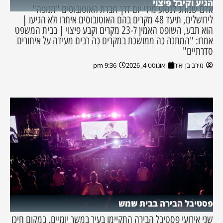
הגיע וקיבל פיצוי
אדם שנוהג לנסוע מידי יום דרך חברת האוטובוסים "תנופה"
לירושלים, תיעד 48 מקרים בהם האוטובוסים איחרו ולא הגיעו |
הוא תבע, השופט האמין ל-23 מקרים וקבע פיצוי | בבית המשפט
אמרו: "המתנה כה ממושכת במקרים כה רבים מעידה על איחורים
סדרתיים"
מירב בן יאיר
אוגוסט 4, 2026
9:36 pm
פסטיבל הבירה בבית שמש
שני אירועי פסטיבל הבירה התקיימו בעיר במשך יומיים. במקום חיכו