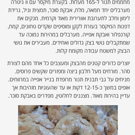
מחממים תנור ל-165 מעלות. בקערת מיקסר עם וו גיטרה
מערבלים יחד חמאה, מלח, אבקת סוכר, תמצית וניל, גרידת
לימון וחלב לתערובת אוורירית מאוד וקרמית. מנקים את
דפנות המיקסר בעזרת לקקן ומוסיפים שקדים טחונים, קמח,
קורנפלור ואבקת אפייה. מערבלים במהירות נמוכה עד
שמתקבלים גושי בצק גדולים ואחידים. מעבירים את גושי
הבצק למשטח עבודה מקומח קלות.
יוצרים כדורים קטנים מהבצק ומעצבים כל אחד מהם לצורת
סהר. מורחים מעל חלבון ביצה ומפזרים שקשים פרוסים.
מניחים על גבי תבנית תנור מרופדת בנייר אפייה במרווחים.
אופים במשך כ-12-15 דקות או עד שהעוגיות מזהיבות אך
עדיין בהירות מאוד. מצננים לחלוטין, מפדרים באבקת סוכר.