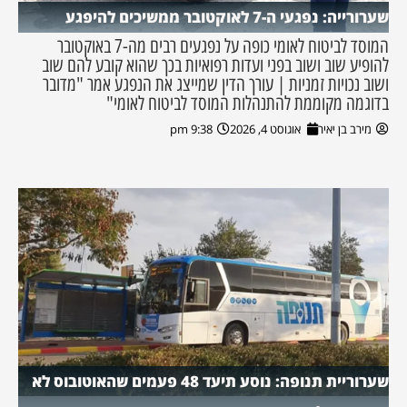
שערורייה: נפגעי ה-7 לאוקטובר ממשיכים להיפגע
המוסד לביטוח לאומי כופה על נפגעים רבים מה-7 באוקטובר
להופיע שוב ושוב בפני ועדות רפואיות בכך שהוא קובע להם שוב
ושוב נכויות זמניות | עורך הדין שמייצג את הנפגע אמר "מדובר
בדוגמה מקוממת להתנהלות המוסד לביטוח לאומי"
מירב בן יאיר
אוגוסט 4, 2026
9:38 pm
שערוריית תנופה: נוסע תיעד 48 פעמים שהאוטובוס לא