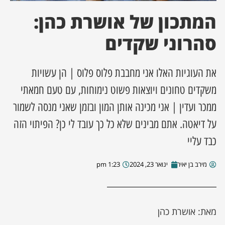
המתכון של אושרת כהן:
ן מסע מלחמה
סהרוני שקדים
ת השבוע
את העוגיות האלו אני מחבבת פלוס פלוס | הן עשויות
ונים
משקדים טחונים ויוצאות פשוט נימוחות, עם טעם חמאתי
לות מקומית
ממכר ועדין | אני מכינה אותן המון ובזמן שאני מנסה לשמור
על דיאטה. אתם מבינים שלא כל כך עובד לי כן? הפיתוי הזה
דקס עסקים
כבד עליי
מירב בן יאיר
ינואר 23, 2024
1:23 pm
מאת: אושרת כהן