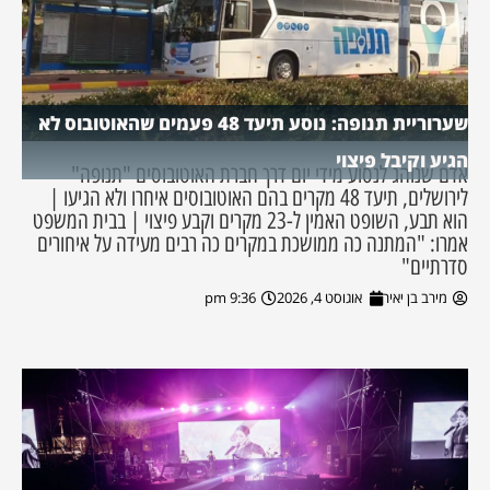
שערוריית תנופה: נוסע תיעד 48 פעמים שהאוטובוס לא
הגיע וקיבל פיצוי
אדם שנוהג לנסוע מידי יום דרך חברת האוטובוסים "תנופה"
לירושלים, תיעד 48 מקרים בהם האוטובוסים איחרו ולא הגיעו |
הוא תבע, השופט האמין ל-23 מקרים וקבע פיצוי | בבית המשפט
אמרו: "המתנה כה ממושכת במקרים כה רבים מעידה על איחורים
סדרתיים"
מירב בן יאיר
אוגוסט 4, 2026
9:36 pm