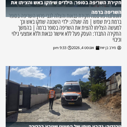
חקירת השריפה בסופר: הילדים שיחקו באש והציתו את
השריפה ברמה
לאחרונה פורסמה חקירת כבאות והצלה לגבי פרוץ השריפה בסופר
ברמת בית שמש | מה שעלה: ילדי השכונה שחקו באש וכך
למעשה הצליחו להצית את השריפה בסופר ברמה | בהמשך
החקירה התברר: העסק פעל ללא אישור כבאות וללא אמצעי גילוי
וכיבוי
מירב בן יאיר
אוגוסט 4, 2026
9:33 pm
טרגדיה: נקבע מותו של הפעוט שטבע בבריכה