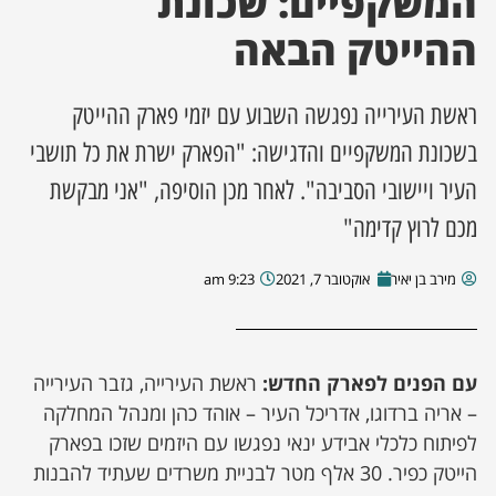
המשקפיים: שכונת
ההייטק הבאה
ן מסע מלחמה
ת השבוע
ראשת העירייה נפגשה השבוע עם יזמי פארק ההייטק
בשכונת המשקפיים והדגישה: "הפארק ישרת את כל תושבי
ונים
העיר ויישובי הסביבה". לאחר מכן הוסיפה, "אני מבקשת
מכם לרוץ קדימה"
לות מקומית
מירב בן יאיר
אוקטובר 7, 2021
9:23 am
דקס עסקים
עם הפנים לפארק החדש:
ראשת העירייה, גזבר העירייה
– אריה ברדוגו, אדריכל העיר – אוהד כהן ומנהל המחלקה
לפיתוח כלכלי אבידע ינאי נפגשו עם היזמים שזכו בפארק
הייטק כפיר. 30 אלף מטר לבניית משרדים שעתיד להבנות