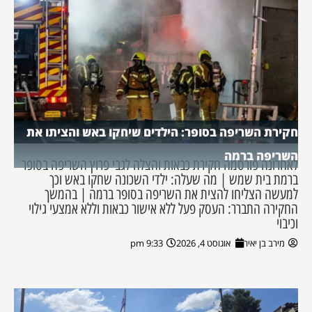
חקירת השריפה בסופר: הילדים שיחקו באש והציתו את
השריפה ברמה
לאחרונה פורסמה חקירת כבאות והצלה לגבי פרוץ השריפה בסופר
ברמת בית שמש | מה שעלה: ילדי השכונה שחקו באש וכך
למעשה הצליחו להצית את השריפה בסופר ברמה | בהמשך
החקירה התברר: העסק פעל ללא אישור כבאות וללא אמצעי גילוי
וכיבוי
מירב בן יאיר
אוגוסט 4, 2026
9:33 pm