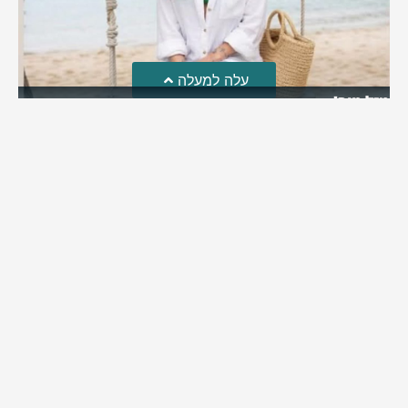
עלה למעלה
מזל טוב!
סמדר כהן האלופה שבתמונה, חגגה את יום הולדתה לאחרונה
מירב בן יאיר
יולי 30, 2026
6:15 pm
מי אנחנו?
כתבו לנו
פרסם אצלנו
מדיניות פרטיות