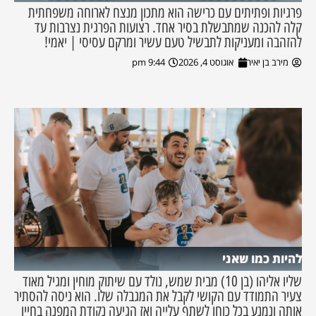
פרגיות ופתיתים עם כרישה הוא מתכון מנצח לארוחה משפחתית
קלה להכנה שמתבשלת בסיר אחד. רצועות הפרגית נצרבות עד
להזהבה ומעניקות לתבשיל טעם עשיר ומרקם עסיסי | יאמי!
מירב בן יאיר
אוגוסט 4, 2026
9:44 pm
להיות כמו שאני
שליו אליהו (בן 10) מבית שמש, נולד עם שיתוק מוחין ומגיל מאוד
צעיר התמודד עם הקושי לקבל את המגבלה שלו. הוא ניסה להסתיר
אותה ונמנע בכל כוחו לשתף עלייה ואז הגיעה נקודת המפנה בחייו