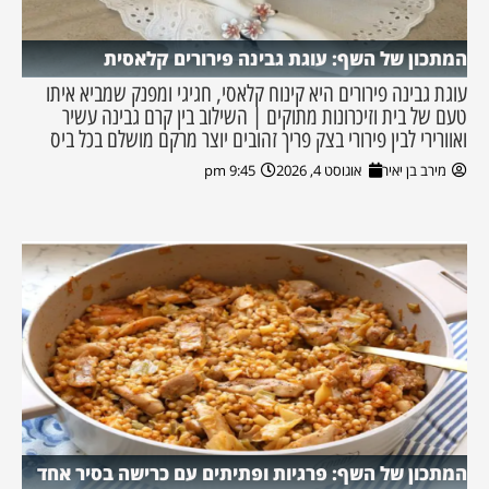
המתכון של השף: עוגת גבינה פירורים קלאסית
עוגת גבינה פירורים היא קינוח קלאסי, חגיגי ומפנק שמביא איתו
טעם של בית וזיכרונות מתוקים | השילוב בין קרם גבינה עשיר
ואוורירי לבין פירורי בצק פריך זהובים יוצר מרקם מושלם בכל ביס
מירב בן יאיר
אוגוסט 4, 2026
9:45 pm
המתכון של השף: פרגיות ופתיתים עם כרישה בסיר אחד