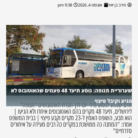
מירב בן יאיר
אוגוסט 4, 2026
9:38 pm
שערוריית תנופה: נוסע תיעד 48 פעמים שהאוטובוס לא
הגיע וקיבל פיצוי
אדם שנוהג לנסוע מידי יום דרך חברת האוטובוסים "תנופה"
לירושלים, תיעד 48 מקרים בהם האוטובוסים איחרו ולא הגיעו |
הוא תבע, השופט האמין ל-23 מקרים וקבע פיצוי | בבית המשפט
אמרו: "המתנה כה ממושכת במקרים כה רבים מעידה על איחורים
סדרתיים"