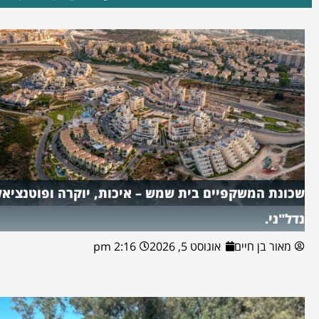
שכונת המשקפיים בית שמש – איכות, יוקרה ופוטנציאל
נדל"ני.
מאור בן חיים
אוגוסט 5, 2026
2:16 pm