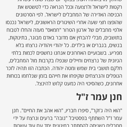
רקטות לישראל ולרצועה וככל הנראה כדי לטשטש את
הכניסה האדירה של המחבלים לישראל. לפי הסרטונים
שהופצו חצי שעה אחרי השיגורים הראשונים, לישראל נכנסו
אלפי מחבלים של ארגון הטרור "חמאס" מעזה והחלו לטבוח
בתושבים, מבלי להבחין אם מדובר באדם מבוגר, בתינוקות,
בנשים, בגברים או בילדים. כל יהודי ויהודיה נרצחו בלא
מפריע. בשבועיים האחרונים אנחנו נחשפים לכמות בלתי
הגיונית של נרצחים וחיילים שנפלו בקרבות מול המחבלים,
חלקם תושבי בית שמש ומטה יהודה. הכתבה הזו תהיה לזכר
הנופלים והנרצחים שקיפחו את חייהם בזמן שנלחמו בכוחות
אחרונים, כשהסיכוי היה כמעט קלוש להינצל.
חנן עמר ז"ל
"הוא היה ג'וקר", סיפרו חבריו, "הוא אהב את החיים". חנן
עמר ז"ל השתתף בפסטיבל "נובה" ברעים ונרצח על ידי
מחבלים כשניסה להסתתר במיגונית יחד עם עוד עשרות