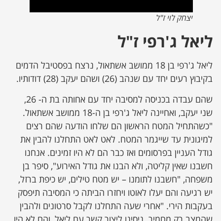
יצחק לוי ז"ל
ליאל ג'רפי ז"ל
ליאל ג'רפי בן 18 ממושב אשתאול, נרצח בפסטיבל הדמים
בקיבוץ רעים יחד עם שנהב (26) ושהם יעקב (28) דודותיו.
שהם עבדה בכניסה למסיבה יחד עם אחותה בת ה- 26,
שני יעקב, ואחיינה ליאל ג'רפי בן ה-18 ממושב אשתאול.
"כשהתחיל המטח הראשון הם שלחו הודעה שהם רצים
למיגונית עד שייגמר המטח. לאט לאט התחלנו להבין את
גודל העניין בפרסומים ואז כבר הם לא היו זמינים. אנחנו
חשבנו שאין קליטה, ולא הבנו את גודל האירוע", סיפר בן
משפחה, "חשבנו לתומנו – יש מטח טילים, יש כיפת ברזל,
יש רגיעה והם יעלו לאוטו ויחזרו הביתה כי המסיבה תיפסק
בעקבות הירי. "אחרי שעה התחלנו לקבל סרטונים ולהבין
שהמצב רק מחמיר. ניסינו ליצור קשר עם ליאל, והם לא היו