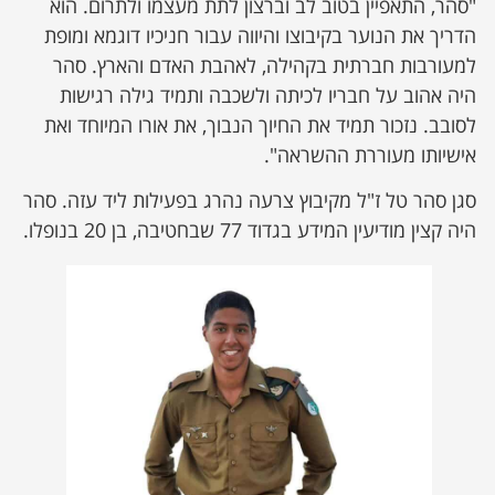
"סהר, התאפיין בטוב לב וברצון לתת מעצמו ולתרום. הוא
הדריך את הנוער בקיבוצו והיווה עבור חניכיו דוגמא ומופת
למעורבות חברתית בקהילה, לאהבת האדם והארץ. סהר
היה אהוב על חבריו לכיתה ולשכבה ותמיד גילה רגישות
לסובב. נזכור תמיד את החיוך הנבוך, את אורו המיוחד ואת
אישיותו מעוררת ההשראה".
סגן סהר טל ז"ל מקיבוץ צרעה נהרג בפעילות ליד עזה. סהר
היה קצין מודיעין המידע בגדוד 77 שבחטיבה, בן 20 בנופלו.