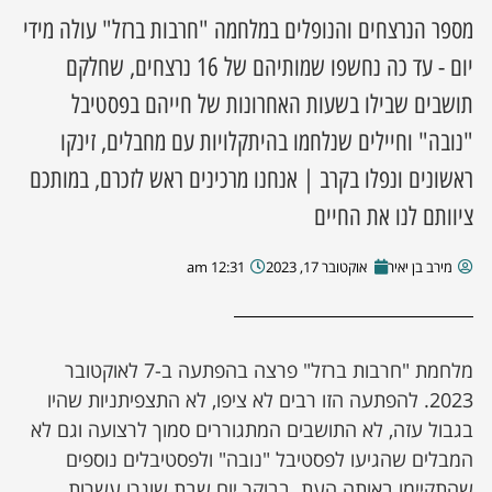
מספר הנרצחים והנופלים במלחמה "חרבות ברזל" עולה מידי
ן מסע מלחמה
יום - עד כה נחשפו שמותיהם של 16 נרצחים, שחלקם
תושבים שבילו בשעות האחרונות של חייהם בפסטיבל
ת השבוע
"נובה" וחיילים שנלחמו בהיתקלויות עם מחבלים, זינקו
ונים
ראשונים ונפלו בקרב | אנחנו מרכינים ראש לזכרם, במותכם
ציוותם לנו את החיים
לות מקומית
מירב בן יאיר
אוקטובר 17, 2023
12:31 am
דקס עסקים
מלחמת "חרבות ברזל" פרצה בהפתעה ב-7 לאוקטובר
2023. להפתעה הזו רבים לא ציפו, לא התצפיתניות שהיו
בגבול עזה, לא התושבים המתגוררים סמוך לרצועה וגם לא
המבלים שהגיעו לפסטיבל "נובה" ולפסטיבלים נוספים
שהתקיימו באותה העת. בבוקר יום שבת שוגרו עשרות