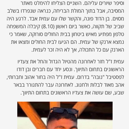
וסיפר שיורים עליהם. השניים הצליחו להימלט מאתר
המסיבה, אבל בתוך המולת הבריחה, כנראה שנפרדו בשלב
מסוים. בן הדוד פונה, והקשר שלו עם עמית אבד. לרגע היה
שביב של תקווה, כאשר ביום ראשון (8.10) קיבלה המשפחה
טלפון מפתיע מאיש ביטחון בבית החולים סורוקה, שאמר כי
נמצא ארנקו של עמית. הם הגיעו לבית החולים ומצאו את
הארנק עם כל התכולה, אך לא היה זכר לעמית.
עמית ז"ל חזר לאחרונה מהטיול הגדול והחל את צעדיו
הראשונים בתחום התיווך. ונסע יחד עם חברים ובן דודו
לפסטיבל "נובה" בדרום. עמית ז"ל היה בחור אהוב וחברותי,
אהב מאוד לבלות ולחגוג. לאחרונה עבר להתגורר בבאר
שבע, שם עושה את צעדיו הראשונים בתחום התיווך.