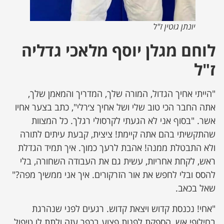
יונתן גוטין ז"ל
לוחם מגלן יוסף מלאכי גדליה
ז"ל
"הייתי אחיך הגדול, המורה שלך, המדריך והמאמן שלך,
אתה החבר הכי טוב שלי ושל אחיך צ׳רלי", כתב בצער אחיו
אשר. "בסוף אני לא הגעתי לקרסולי רגלך. כל המצוות
שהתקשיתי בהם אתה קיימת! ציצית, קבעת עיתים לתורה
ולא התבטלת ממנה! אהבת לרעך כמוך. איך תמיד הגדלת
ראש, לקחת אחריות, עשית גם את העבודה השחורה, בלי
להסס ובלי לחפש את אור הזרקורים. איך אני ממשיך מפה?"
שאל בכאב.
"אחי! נכנסת קדוש ויצאת קדוש. רגעים לפני שנהרגת
בחילופי אש, הספקת לפנות פצוע בכפר עזה ולתת לו טיפול