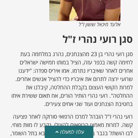
אלעד מיכאל ששון ז"ל
סגן רועי נהרי ז"ל
סגן רועי נהרי בן 23 מהצנחנים, נהרג במלחמה בעת
לחימה קשה בכפר עזה, הציל במותו חמישה ישראלים
אחרים לאחר שאיבריו נתרמו. אמו איריס ספדה: "ידענו
שרועי ירצה לתרום את איבריו כדי להציל אנשים אחרים.
למרות הקושי העצום בקבלת ההחלטה, קיבלנו את
ההחלטה". רועי נהרי הותיר הורים, אח תאום ששירת איתו
בחטיבת הצנחנים ועוד שני אחים צעירים.
רועי נהרי ז"ל הובהל למרכז הרפואי סורוקה לאחר פציעה
קשה. למרות מאמצי הרופאים להצילו, נקבע לו מוות מוחי.
עלה למעלה
לבו הושתל בגבר בן 63 במרכז הרפואי שיבא בתל השומר,