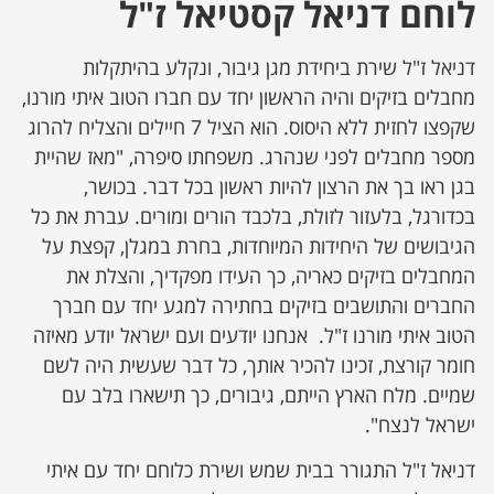
לוחם דניאל קסטיאל ז"ל
דניאל ז"ל שירת ביחידת מגן גיבור, ונקלע בהיתקלות
מחבלים בזיקים והיה הראשון יחד עם חברו הטוב איתי מורנו,
שקפצו לחזית ללא היסוס. הוא הציל 7 חיילים והצליח להרוג
מספר מחבלים לפני שנהרג. משפחתו סיפרה, "מאז שהיית
בגן ראו בך את הרצון להיות ראשון בכל דבר. בכושר,
בכדורגל, בלעזור לזולת, בלכבד הורים ומורים. עברת את כל
הגיבושים של היחידות המיוחדות, בחרת במגלן, קפצת על
המחבלים בזיקים כאריה, כך העידו מפקדיך, והצלת את
החברים והתושבים בזיקים בחתירה למגע יחד עם חברך
הטוב איתי מורנו ז"ל. אנחנו יודעים ועם ישראל יודע מאיזה
חומר קורצת, זכינו להכיר אותך, כל דבר שעשית היה לשם
שמיים. מלח הארץ הייתם, גיבורים, כך תישארו בלב עם
ישראל לנצח".
דניאל ז"ל התגורר בבית שמש ושירת כלוחם יחד עם איתי