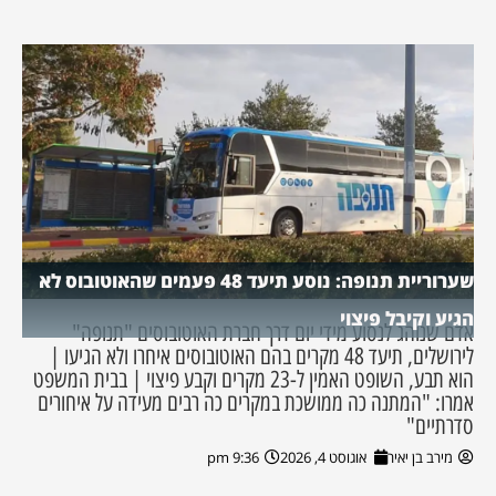
שערוריית תנופה: נוסע תיעד 48 פעמים שהאוטובוס לא
הגיע וקיבל פיצוי
אדם שנוהג לנסוע מידי יום דרך חברת האוטובוסים "תנופה"
לירושלים, תיעד 48 מקרים בהם האוטובוסים איחרו ולא הגיעו |
הוא תבע, השופט האמין ל-23 מקרים וקבע פיצוי | בבית המשפט
אמרו: "המתנה כה ממושכת במקרים כה רבים מעידה על איחורים
סדרתיים"
מירב בן יאיר
אוגוסט 4, 2026
9:36 pm