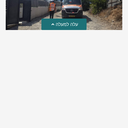
עלה למעלה
טרגדיה: נקבע מותו של הפעוט שטבע בבריכה
פעוט שטבע בבריכה במושב שדות מיכה, פונה לבית החולים הדסה
עין כרם כשהוא ללא דופק או נשימה | אחרי ניסיונות של החייאה
ממושכים, הרופאים נאלצו לקבוע את מותו | יהי זכרו ברוך
מירב בן יאיר
אוגוסט 4, 2026
9:33 pm