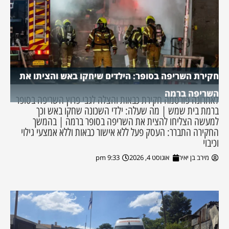
חקירת השריפה בסופר: הילדים שיחקו באש והציתו את
השריפה ברמה
לאחרונה פורסמה חקירת כבאות והצלה לגבי פרוץ השריפה בסופר
ברמת בית שמש | מה שעלה: ילדי השכונה שחקו באש וכך
למעשה הצליחו להצית את השריפה בסופר ברמה | בהמשך
החקירה התברר: העסק פעל ללא אישור כבאות וללא אמצעי גילוי
וכיבוי
מירב בן יאיר
אוגוסט 4, 2026
9:33 pm