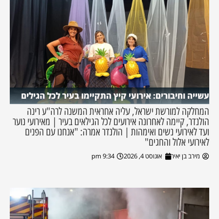
עשייה וחיבורים: אירועי קיץ התקיימו בעיר לכל הגילים
המחלקה למורשת ישראל, עליה אחראית המשנה לרה"ע רינה
הולנדר, קיימה לאחרונה אירועים לכל הגילאים בעיר | מאירועי נוער
ועד לאירועי נשים ואימהות | הולנדר אמרה: "אנחנו עם הפנים
לאירועי אלול והחגים"
מירב בן יאיר
אוגוסט 4, 2026
9:34 pm