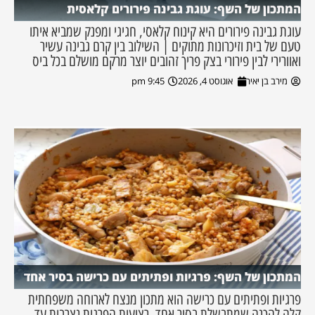
המתכון של השף: עוגת גבינה פירורים קלאסית
עוגת גבינה פירורים היא קינוח קלאסי, חגיגי ומפנק שמביא איתו
טעם של בית וזיכרונות מתוקים | השילוב בין קרם גבינה עשיר
ואוורירי לבין פירורי בצק פריך זהובים יוצר מרקם מושלם בכל ביס
מירב בן יאיר
אוגוסט 4, 2026
9:45 pm
המתכון של השף: פרגיות ופתיתים עם כרישה בסיר אחד
פרגיות ופתיתים עם כרישה הוא מתכון מנצח לארוחה משפחתית
קלה להכנה שמתבשלת בסיר אחד. רצועות הפרגית נצרבות עד