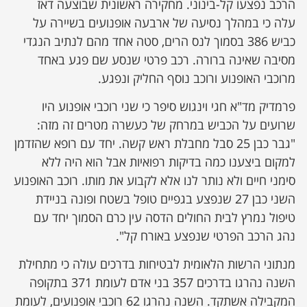
הרכב נפצעו קל-בינוני. מחקירה ראשונית שבוצעה דאז
עלה כי במהלך נסיעה של ארבעה אופנועים בשיירה על
כביש 386 בסמוך לנס הרים, סטה אחד מהם לנתיב הנגדי
מסיבה שאינה ברורה. רכב פרטי שנסע שם פגע באחד
מרוכבי האופנוע ורוכב נוסף החליק ונפגע.
פרמדיק מד"א חגי וינגוש סיפר כי שני רוכבי אופנוע היו
שרועים על הכביש במרחק של כעשרה מטרים זה מזה:
"גבר כבן 25 סבל מחבלת ראש קשה. יחד עם רופא שהזדמן
למקום ביצענו כמה בדיקות רפואיות אבל הוא היה ללא
סימני חיים ולא נותר לנו אלא לקבוע את מותו. רוכב האופנוע
השני כבן 27 שנפצע בגפיים טופל בשטח ופונה בניידת
טיפול נמרץ לבית החולים הדסה עין כרם הסמוך יחד עם
נהג הרכב הפרטי שנפצע באורח קל".
מנתוני הרשות הלאומית לבטיחות בדרכים עולה כי מתחילת
השנה נהרגו בדרכים 357 בני אדם לעומת 371 בתקופה
המקבילה אשתקד. השנה נהרגו 62 רוכבי אופנועים, לעומת