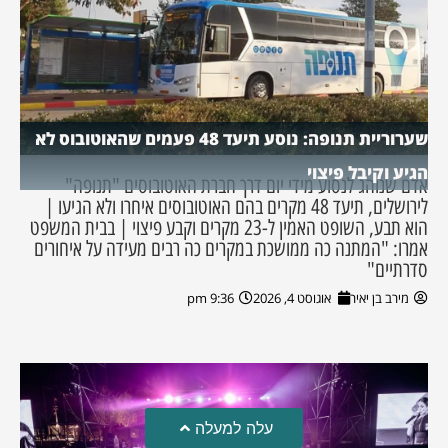
שערוריית תנופה: נוסע תיעד 48 פעמים שהאוטובוס לא
הגיע וקיבל פיצוי
אדם שנוהג לנסוע מידי יום דרך חברת האוטובוסים "תנופה"
לירושלים, תיעד 48 מקרים בהם האוטובוסים איחרו ולא הגיעו |
הוא תבע, השופט האמין ל-23 מקרים וקבע פיצוי | בבית המשפט
אמרו: "המתנה כה ממושכת במקרים כה רבים מעידה על איחורים
סדרתיים"
מירב בן יאיר
אוגוסט 4, 2026
9:36 pm
עלה למעלה