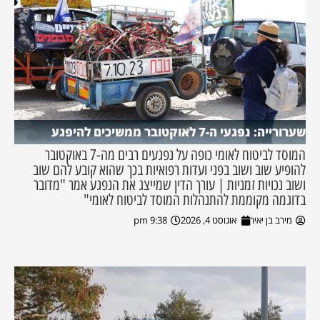
שערורייה: נפגעי ה-7 לאוקטובר ממשיכים להיפגע
המוסד לביטוח לאומי כופה על נפגעים רבים מה-7 באוקטובר
להופיע שוב ושוב בפני ועדות רפואיות בכך שהוא קובע להם שוב
ושוב נכויות זמניות | עורך הדין שמייצג את הנפגע אמר "מדובר
בדוגמה מקוממת להתנהלות המוסד לביטוח לאומי"
מירב בן יאיר
אוגוסט 4, 2026
9:38 pm