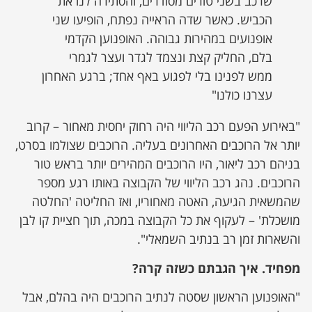
שרכב בשני טורים מסודרים, והסתירה לנו את
הכביש. כאשר שדה הראייה נפתח, הופיעו שני
אופנועים במהירות גבוהה. האופנוען הקדמי
בלם, החליק קצת ונצמד לגדר ועצר לגמרי
ממש לפנינו בלי לפגוע באף אחד; ברגע האחרון
עצרנו כולנו"
"באירוע הפעם רכב הליווי היה רחוק יחסית מאחור – קרוב
יותר אל הרוכבים האחרונים בעליה. הרוכבים שצולמו בסרט,
בניהם רכב ליאור, היו הרוכבים המהירים יותר בראש טור
הרוכבים. נהג רכב הליווי של הקבוצה באותו רגע מספר
שהמשאית הגיעה, האטה מאחוריו, ואז החליטה 'החלטה
מושכלת' – לעקוף את כל הקבוצה במכה, תוך חציית קו לבן
והשארות זמן רב בנתיב השמאלי".
מפחיד. איך הגבתם כשזה קרה?
"האופנוען הראשון שסטה לנתיב הרוכבים היה בהלם, אבל