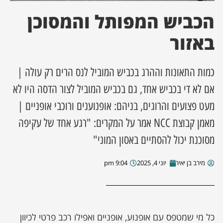
הכביש המפותל והמסוכן
ן מסע מלחמה
באזור
ת השבוע
כמות התאונות וההרג בכביש המוביל לנס הרים רק עולה |
ונים
אם לא די בכביש אחד, גם בכביש המוביל לצור הדסה היו לא
לות מקומית
מעט פצועים והרוגים, בניהם: אופנוענים ורוכבי אופניים |
מאמן קבוצת NCC אמר על המקרים: "רגע אחד של עקיפה
דקס עסקים
מסוכנת יכול להסתיים באסון המוני"
מירב בן יאיר
יוני 4, 2025
9:04 pm
כל מי שמטפס עם אופנוע, אופניים ואפילו רכב פרטי לכיוון