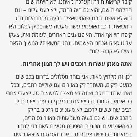
קיבל קריאות תודה והערכה מאיתנו. לא הייתה שום
התלהמות שם, והוא גם היה נחמד, ולא כעס עלינו – וגם
הוא לא אשם. הבנו שהסיטואציה נבעה מהתנהלות נהג
המשאית. רוכב האופנוע עשה מעשה כשהספיק לבלום ולא
קיפח חיי אף אחד. האופנוענים האחרים, לעומת זאת, צעקו
עלינו כאילו אנחנו האשמים. ונהג המשאית? המשיך הלאה
כאילו לא קרה כלום".
אתה מאמן עשרות רוכבים ויש לך המון אחריות
.
"כן. זה מלחיץ מאוד. אני בוחר מסלולים בדרום בכבישים
כמעט ריקים, משחרר רק באזורים עם שוליים רחבים, ובכל
זאת: שבת בבוקר, ואתה לא מצפה למשאית כזו. לצערי אחרי
כל אירוע בטיחות בכביש אנחנו כענף בבעיה. יש רוכבים
רבים שחוששים לרכוב, לא מעוניינים לרכוב בחלק
מהכבישים. יש גם בעיה משמעותית באזור נס הרים,
כשהאופנועים ומכוניות הספורט מגיעים לשם כדי לנהוג
במהירות בכבישים ציבוריים. באחד הסרטים שיצאו רואים