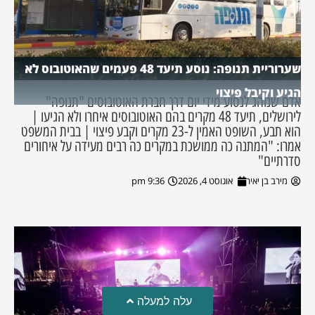
שערוריית תנופה: נוסע תיעד 48 פעמים שהאוטובוס לא
הגיע וקיבל פיצוי
אדם שנוהג לנסוע מידי יום דרך חברת האוטובוסים "תנופה"
לירושלים, תיעד 48 מקרים בהם האוטובוסים איחרו ולא הגיעו |
הוא תבע, השופט האמין ל-23 מקרים וקבע פיצוי | בבית המשפט
אמרו: "המתנה כה ממושכת במקרים כה רבים מעידה על איחורים
סדרתיים"
מירב בן יאיר
אוגוסט 4, 2026
9:36 pm
עלה למעלה