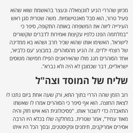
מכיוון שהררי הגיע לוונצואלה ונעצר בהאשמת שווא שהוא
פעיל טרור, הוא סבל מאנטישמיות. משה שטרית סגן ראש
העירייה ליווה את המשפחה באותה התקופה, סיפר כי
"במלחמה הפנו כלפיו עקיצות ואמירות לדברים שקשורים
לישראל. האשימו אותו שהוא שכיר חרב ושהוא בא ממדינה
של רוצחי ילדים. זה הגיע מהסוהרים. במבצע 'עם כלביא',
אחד הסוהרים חגג מולו שהאיראנים הפילו חמישה מטוסים
ישראליים, דבר שכמובן לא היה ולא נברא".
שליח של המוסד וצה"ל
רוב הזמן שהה הררי בתוך התא, ורק שעה אחת ביום נתנו לו
לצאת החוצה. הוא אף סיפר כי הסוהרים אמרו לו שאשתו
התאבדה כדי לשבור אותו. "פסיכולוגית הוא איש חזק והיה
מאוד עמיד", אמר שטרית. במחלקה שלו בכלא היו הרבה
אסירים אמריקנים, תימנים ופקיסטנים, ובסך הכל היו איתו