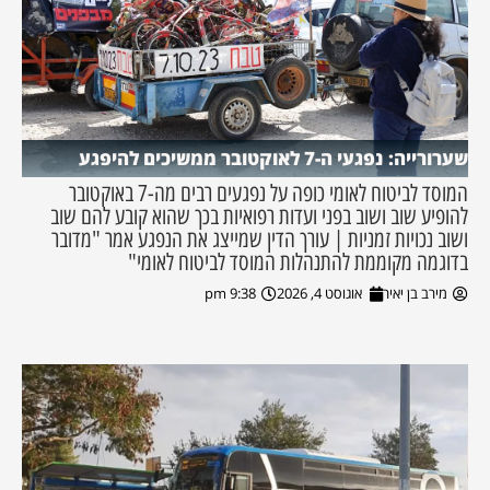
שערורייה: נפגעי ה-7 לאוקטובר ממשיכים להיפגע
המוסד לביטוח לאומי כופה על נפגעים רבים מה-7 באוקטובר
להופיע שוב ושוב בפני ועדות רפואיות בכך שהוא קובע להם שוב
ושוב נכויות זמניות | עורך הדין שמייצג את הנפגע אמר "מדובר
בדוגמה מקוממת להתנהלות המוסד לביטוח לאומי"
מירב בן יאיר
אוגוסט 4, 2026
9:38 pm