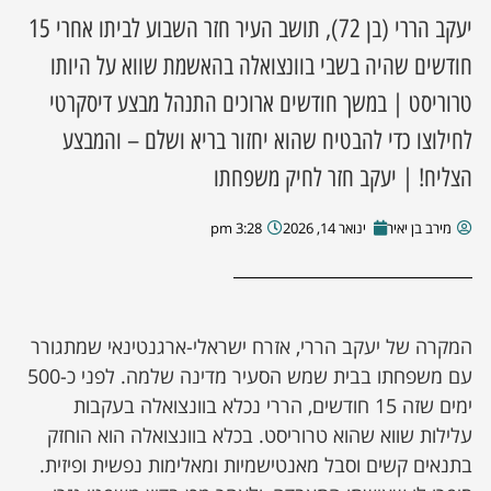
יעקב הררי (בן 72), תושב העיר חזר השבוע לביתו אחרי 15
ן מסע מלחמה
חודשים שהיה בשבי בוונצואלה בהאשמת שווא על היותו
טרוריסט | במשך חודשים ארוכים התנהל מבצע דיסקרטי
ת השבוע
לחילוצו כדי להבטיח שהוא יחזור בריא ושלם – והמבצע
ונים
הצליח! | יעקב חזר לחיק משפחתו
לות מקומית
מירב בן יאיר
ינואר 14, 2026
3:28 pm
דקס עסקים
המקרה של יעקב הררי, אזרח ישראלי-ארגנטינאי שמתגורר
עם משפחתו בבית שמש הסעיר מדינה שלמה. לפני כ-500
ימים שזה 15 חודשים, הררי נכלא בוונצואלה בעקבות
עלילות שווא שהוא טרוריסט. בכלא בוונצואלה הוא הוחזק
בתנאים קשים וסבל מאנטישמיות ומאלימות נפשית ופיזית.