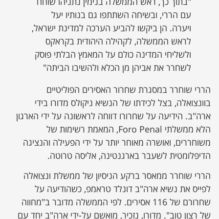
"בתוך כך, ראש הממשלה בנימין נתניהו שוחח
עם הררי, ובשיחה השתתפו גם בנותיו יעל
ויערה. הן ביקשו להביע הערכה למדינת ישראל,
לראש הממשלה, לקהילה היהודית בקראקס
ולשליחי המדינה כולם על המאמץ הבלתי פוסק
לשחרר את אביהן מן הכלא ולהשיבו הביתה"
הררי שוחרר במסגרת שחרור האסירים הפוליטיים
בוונצואלה, בצל לכידתו של הנשיא ניקולס מדורו בידי
ארה"ב. הידיעה על שחרורו דווחה לראשונה על ידי הארגון
הלא ממשלתי Foro Penal, המאמת רשימות של
משוחררים, ואושרה מאוחר יותר על ידי הפעילה והנציגה
הדיפלומטית לשעבר בארגנטינה, אליסה טרוטה.
הררי שוחרר ממאסר ברקע הניסיון של ממשלת ונצואלה
לפייס את נשיא ארה"ב דונלד טראמפ, כשהודיעה על
שחרורם של 116 אסירים. לפי הממשלה מדובר ב"מחווה
של רצון טוב". מדורו, נזכיר, מואשם על-ידי ארה"ב יחד עם