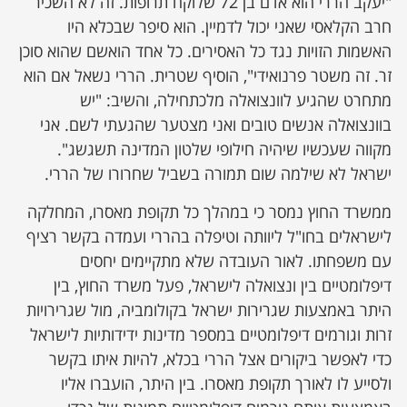
"יעקב הררי הוא אדם בן 72 שלוקח תרופות. זה לא השכיר
חרב הקלאסי שאני יכול לדמיין. הוא סיפר שבכלא היו
האשמות הזויות נגד כל האסירים. כל אחד הואשם שהוא סוכן
זר. זה משטר פרנואידי", הוסיף שטרית. הררי נשאל אם הוא
מתחרט שהגיע לוונצואלה מלכתחילה, והשיב: "יש
בוונצואלה אנשים טובים ואני מצטער שהגעתי לשם. אני
מקווה שעכשיו שיהיה חילופי שלטון המדינה תשגשג".
ישראל לא שילמה שום תמורה בשביל שחרורו של הררי.
ממשרד החוץ נמסר כי במהלך כל תקופת מאסרו, המחלקה
לישראלים בחו"ל ליוותה וטיפלה בהררי ועמדה בקשר רציף
עם משפחתו. לאור העובדה שלא מתקיימים יחסים
דיפלומטיים בין ונצואלה לישראל, פעל משרד החוץ, בין
היתר באמצעות שגרירות ישראל בקולומביה, מול שגרירויות
זרות וגורמים דיפלומטיים במספר מדינות ידידותיות לישראל
כדי לאפשר ביקורים אצל הררי בכלא, להיות איתו בקשר
ולסייע לו לאורך תקופת מאסרו. בין היתר, הועברו אליו