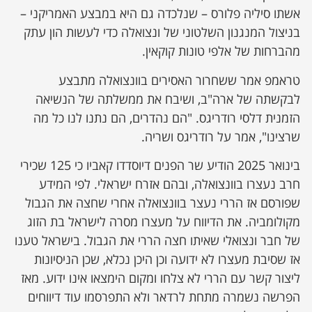
אשתו סיליה פלורס – שנלכדה גם היא במבצע האמריקני –
בניצול המנגנון השלטוני של ונצואלה כדי לעשות הון עתק
מהברחות של אלפי טונות קוקאין.
טראמפ אמר ששחרור האסירים בוונצואלה מתבצע
לבקשתה של ארה"ב, ושיבח את ממשלתה של הנשיאה
הזמנית דלסי רודריגס. "הם נהדרים, הם נתנו לנו כל מה
שרצינו", אמר על רודריגס ושריה.
בינואר 2025 הודיע שר הפנים דיוסדדו קאביו כי 125 שכירי
חרב נעצרו בוונצואלה, ובהם אזרח ישראלי. לפי המידע
שפורסם אז הררי נעצר בוונצואלה אחרי שחצה את הגבול
מקולומביה. את הדיווח על מעצרו מסרה לישראל בת הזוג
של חבר ונצואלי שאיתו חצה הררי את הגבול. בישראל טענו
אז שסיבת מעצרו לא ידועה וכן היכן נכלא, שכן הניסיונות
ליצור קשר עם הררי לא צלחו ומקום הימצאו אינו ידוע. מאז
הפרשה נשמרה מתחת לרדאר ולא התפרסמו עוד דיווחים