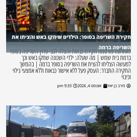
חקירת השריפה בסופר: הילדים שיחקו באש והציתו את
השריפה ברמה
לאחרונה פורסמה חקירת כבאות והצלה לגבי פרוץ השריפה בסופר
ברמת בית שמש | מה שעלה: ילדי השכונה שחקו באש וכך
למעשה הצליחו להצית את השריפה בסופר ברמה | בהמשך
החקירה התברר: העסק פעל ללא אישור כבאות וללא אמצעי גילוי
וכיבוי
מירב בן יאיר
אוגוסט 4, 2026
9:33 pm