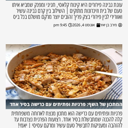
עוגת גבינה פירורים היא קינוח קלאסי, חגיגי ומפנק שמביא איתו
טעם של בית וזיכרונות מתוקים | השילוב בין קרם גבינה עשיר
ואוורירי לבין פירורי בצק פריך זהובים יוצר מרקם מושלם בכל ביס
מירב בן יאיר
אוגוסט 4, 2026
9:45 pm
המתכון של השף: פרגיות ופתיתים עם כרישה בסיר אחד
פרגיות ופתיתים עם כרישה הוא מתכון מנצח לארוחה משפחתית
קלה להכנה שמתבשלת בסיר אחד. רצועות הפרגית נצרבות עד
להזהבה ומעניקות לתבשיל טעם עשיר ומרקם עסיסי | יאמי!