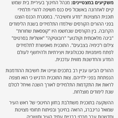
משקיעים במצטיינים
:
מנהל החינוך בעיריית בית שמש
קיים לאחרונה באשכול פיס כנס חשיפה להורי תלמידי
תוכנית המצוינות "מדע וחשיבה". במסגרת הכנס הוצגו
בפני ההורים הקורסים שילמדו התלמידים בשנת הלימודים
הקרובה.
בין הקורסים שנחשפו היו "קופסאות שחורות"
"בינה מלאכותית וקולנוע" "רובוטיקה" "אשליות בסרטים"
צילום ו"כימיה בצבעים". התוכנית מאפשרת לתלמידים
לפתח מיומנויות טכנולוגיות ויצירתיות ולהיחשף לעולם
המדע והחדשנות מזווית עדכנית.
ההורים הביעו עניין רב בתכנים וציינו את חשיבות ההזדמנות
הנפתחת בפני ילדיהם. צוות התוכנית הדגיש כי הוא מצפה
לראות את התקדמות התלמידים לאורך השנה ואיחל לכולם
שנת לימודים מוצלחת.
ההשקעה בתוכנית משתלבת בחזון החינוכי של ראש העיר
שמואל גרינברג, הרואה בחינוך ובפיתוח תחומי מצוינות
וחדשנות ערך מרכזי בבניית עתיד העיר ותושביה.