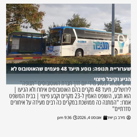
שערוריית תנופה: נוסע תיעד 48 פעמים שהאוטובוס לא
הגיע וקיבל פיצוי
אדם שנוהג לנסוע מידי יום דרך חברת האוטובוסים "תנופה"
לירושלים, תיעד 48 מקרים בהם האוטובוסים איחרו ולא הגיעו |
הוא תבע, השופט האמין ל-23 מקרים וקבע פיצוי | בבית המשפט
אמרו: "המתנה כה ממושכת במקרים כה רבים מעידה על איחורים
סדרתיים"
מירב בן יאיר
אוגוסט 4, 2026
9:36 pm