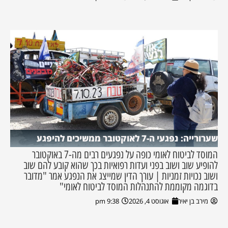
שערורייה: נפגעי ה-7 לאוקטובר ממשיכים להיפגע
המוסד לביטוח לאומי כופה על נפגעים רבים מה-7 באוקטובר
להופיע שוב ושוב בפני ועדות רפואיות בכך שהוא קובע להם שוב
ושוב נכויות זמניות | עורך הדין שמייצג את הנפגע אמר "מדובר
בדוגמה מקוממת להתנהלות המוסד לביטוח לאומי"
מירב בן יאיר
אוגוסט 4, 2026
9:38 pm