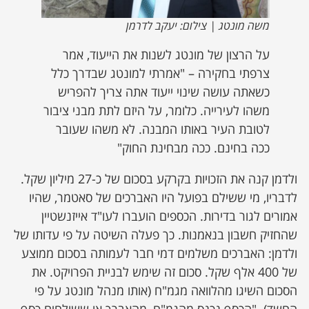
משה מונטג | צילום: יעקב לדרמן
על הרצון של מונטג לשנות את הייעוד, אמר
צרפתי בחקירה – "אמרתי למונטג שבדרך כלל
כשאתה עושה שינוי ייעוד אתה צריך להפריש
משהו לעירייה. כלומר, על היזם לתת מבני ציבור
לטובת העיר באותו המבנה. לא משהו שעובר
ככה בחינם. ככה מבחינת החוק"
ולדמן קנה את הזכויות בקרקע בסכום של כ-27 מיליון שקל.
לדבריו, מי ששילם בפועל היו האברכים של סאטמר, שהיו
אמורים לגור בדירות. הכספים הועברו לעו"ד אייזנשטיין
שהחזיק חשבון בנאמנות. כך פעלה השיטה על פי עדותו של
ולדמן: האברכים משלמים דמי חבר לעמותה בסכום ממוצע
של 400 אלף שקל. סכום זה שימש לבניית הפרויקט. את
הסכום השיגו מהלוואה מגמ"ח (אותו מנהל מונטג על פי
החשד). "הכסף נכנס מהגמ"ח, מהאברך או ששולחים כסף