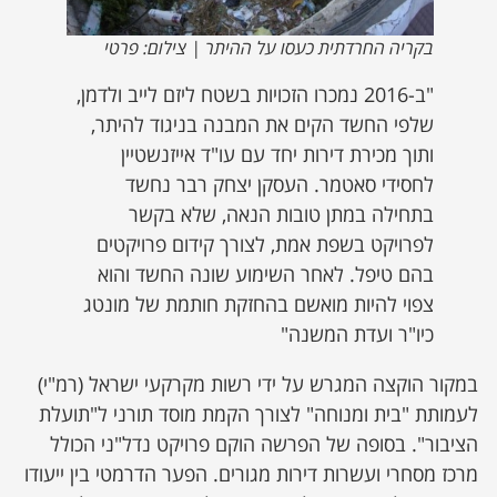
בקריה החרדתית כעסו על ההיתר | צילום: פרטי
"ב-2016 נמכרו הזכויות בשטח ליזם לייב ולדמן,
שלפי החשד הקים את המבנה בניגוד להיתר,
ותוך מכירת דירות יחד עם עו"ד אייזנשטיין
לחסידי סאטמר. העסקן יצחק רבר נחשד
בתחילה במתן טובות הנאה, שלא בקשר
לפרויקט בשפת אמת, לצורך קידום פרויקטים
בהם טיפל. לאחר השימוע שונה החשד והוא
צפוי להיות מואשם בהחזקת חותמת של מונטג
כיו"ר ועדת המשנה"
במקור הוקצה המגרש על ידי רשות מקרקעי ישראל (רמ"י)
לעמותת "בית ומנוחה" לצורך הקמת מוסד תורני ל"תועלת
הציבור". בסופה של הפרשה הוקם פרויקט נדל"ני הכולל
מרכז מסחרי ועשרות דירות מגורים. הפער הדרמטי בין ייעודו