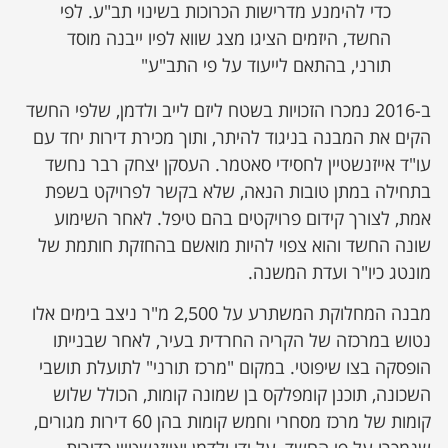
כדי להימנע מדרישות הכרוכות בשינוי תב"ע. לפי
החשד, היזמים הציגו מצג שווא לפיו ייבנה מוסד
תורני, בהתאם לייעוד על פי התב"ע"
ב-2016 נמכרו הזכויות בשטח ליזם לייב ולדמן, שלפי החשד
הקים את המבנה בניגוד להיתר, ותוך מכירת דירות יחד עם
עו"ד אייזנשטיין לחסידי סאטמר. העסקן יצחק רבר נחשד
בתחילה במתן טובות הנאה, שלא בקשר לפרויקט בשפת
אמת, לצורך קידום פרויקטים בהם טיפל. לאחר השימוע
שונה החשד והוא צפוי להיות מואשם בהחזקת חותמת של
מונטג כיו"ר ועדת המשנה.
מבנה המחלוקת המשתרע על 2,500 מ"ר ניצב בימים אלו
נטוש במרכזה של הקריה החרדית בעיר, לאחר שבנייתו
הופסקה בצו שיפוטי. במקום "מרכז תורני" לתועלת תושבי
השכונה, תוכנן קומפלקס בן שמונה קומות, הכולל שלוש
קומות של מרכז מסחרי וחמש קומות בהן 60 דירות מגורים,