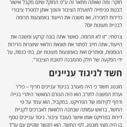
חוקר: ומה שאתה מתאר זה ע"פ החוק? שיזם מקבל אישור
לבנות פנימייה לתועלת הציבור והופך אותן למטרד ציבורי
כדירות למכירה, ואז משנה את הייעוד באמצעות תרומה
לבניית מעונות יום?
צרפתי: "זו לא תרומה. כאשר אתה בונה קרקע ומשנה את
הייעוד, אתה חייב לפתור את תוצאת הלוואי שיוצרות הדירות
הנוספות, ופותרים זאת באמצעות מעונות יום, בתי כנסת, על
ידי הפקעה של חלק מהמבנה לטובת הציבור".
חשד לניגוד עניינים
מונטג חשוד כי היה מעורב בניגוד עניינים חריף – כיו"ר
ועדת המשנה לתו"ב הוא היה הגורם המאשר היתרי בנייה
ודחף לקידומו של הפרויקט. במקביל, הוא עמד על פי
החשד, בראש עמותה שנתנה הלוואות לאברכים לקניית
דירות בפרויקט אותו אישר כעובד ציבור. ניגוד עניינים נוסף
בו היה מצוי מונטג, לפי החשד, הוא הקשר שקיים עם עו"ד