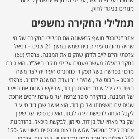
שנמכרו על פי החשד, על ידי ולדמן ואייזנשטיין כדירות
מגורים בניגוד לחוק.
תמלילי החקירה נחשפים
אתר "גלובס" חושף לראשונה את תמלילי החקירה של מי
שהיה מהנדס עיריית בית שמש במשך 21 שנים – דניאל
צרפתי והיזם לייב ולדמן שהקים את המבנה. צרפתי (69)
נחקר למעלה מעשר פעמים על ידי חוקרי היאל"כ. הוא גורם
מרכזי בפרשה בשל תפקידו כמהנדס העירייה לצד משה
מונטג – הבוס שלו, שהיה יו"ר ועדת המשנה לתו"ב. צרפתי
חשוד כי קיבל שוחד מהיזם בן דוד, שביקש לשנות את הייעוד
של המבנה. בחקירה סיפר צרפתי על מערכת יחסים ארוכת
שנים עם משפחתו של בן דוד. הוא אישר שבן דוד סייע לו
לקבל הנחה לרכישת דירה לבתו. הוא גם סיפר על שעון
שקיבל מאחיו של בן דוד, סיימון, לבקשת מיכאל. בהזדמנות
אחרת קיבל ממיכאל שלוש חולצות ומכנסיים בשווי של 150-
200 שקלים כל אחד ממנו ובקבוקי יין. לצד זאת, צרפתי