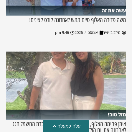
עשה את זה
משה פדידה האלוף סיים ממש לאחרונה קורס קצינים!
מירב בן יאיר
אוגוסט 4, 2026
9:46 pm
מזל טוב!
איתן פחימה האלוף, העובד שכולנו מכירים מחברת החשמל חגג
עלה למעלה
לאחרונה את יום הולדתו