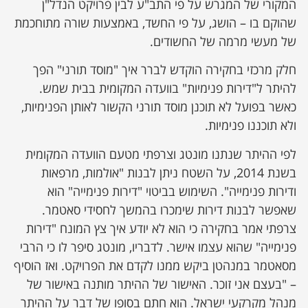
המקורי של המגרש על פי התב"ע לבין פרויקט הנדל"ן
שהוקם בו – הושג, על פי החשד, באמצעות שורה מתוחכמת
של מעשי מרמה של החשודים.
חלק מרכזי בחקירה הוקדש לברר איך "מוסד תורני" הפך
להיתר ל"דירות פנימיות" בוועדה המקומית בבית שמש.
כאשר בפועל לא תוכנן מוסד תורני הקשור לאותן הפנימיות,
ולא תוכננו פנימיות.
לפי ההיתר שנתנו מונטג וצרפתי מטעם הוועדה המקומית
בשנת 2014, על השטח ניתן לבנות "אולמות, מרפאות
ודירות פנימייה". השימוש בביטוי "דירות פנימייה" הוא
שאפשר לבנות דירות שימכרו בהמשך לחסידי סאטמר.
צרפתי אמר בחקירה כי הוא לא יודע איך צץ המונח "דירות
פנימייה" שהוא עצמו אישר. לדבריו, מונטג סיפר לו כי הרבי
מסאטמר במנהטן ביקש ממנו לקדם את הפרויקט. ואז הוסיף
– "בעצם אני זוכר. האישור של ההיתר מותנה באישור של
מנהל מקרקעי ישראל. הוא חתם בסופו של דבר על ההיתר