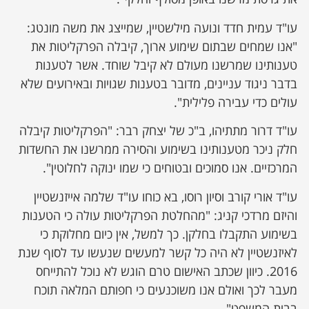
עו"ד עמית חדד ונועה מילשטיין, שמייצג את משה מונטג:
"אנו שמחים שבתום שימוע ארוך, קיבלה הפרקליטות את
טענותינו שמרשנו מעולם לא קיבל שוחד. אשר לטענות
בדבר ניגוד עניינים, מדובר בטענות שגויות ובאירועים שלא
עולים כדי עבירה פלילית".
עו"ד דרור מתתיהו, ב"כ של יצחק רבר: "הפרקליטות קיבלה
חלק ניכר מטענותינו בשימוע והסירה ממרשנו את החשדות
המרכזיים. אנו סמוכים ובטוחים כי שמו ינוקה לחלוטין".
עו"ד אורי קורב וסיון רוסו, בא כוחו עו"ד שלמה אייזנשטיין
והיזם מרדכי קניג: "מהחלטת הפרקליטות עולה כי הטענות
בשימוע התקבלו בחלקן. כך למשל, אין כיום מחלוקת כי
לאיזנשטיין לא היה כל קשר למעשים שנעשו עד לסוף שנת
2016. כיוון שכתב האישום טרם הוגש לא נוכל להתייחס
מעבר לכך ואולם אנו משוכנעים כי חפותם המלאה תוכח
בבית המשפט".