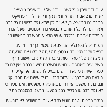
עו"ד ד"ר איתן פינקלשטיין, ב"כ של עו"ד אירית מרציאנו:
"עו"ד מרציאנו הייתה אחראית אך ורק על ליווי הפרוייקט
מהבחינה המשפטית, שאין חולק שלא נפל בליווי זה כל רבב,
ולא היתה לה כל מעורבות בנושאים התכנוניים, שעליהם היו
מופקדים אחרים ובכללם אנשי מקצוע מהשורה הראשונה".
מעו"ד אייל בסרגליק המייצג את מיכאל בן דוד יחד עם
דניאל אלבז ממשרדו נמסר: "זה עתה קיבלנו את הודעתה
המצערת של הפרקליטות בדבר הגשת כתב אישום חרף
השימועים הארוכים שבוצעו והשלמת טיעון בכתב. אין לנו כל
ספק ראייתית כי לא היה שום בסיס להגשתו. הפרקליטות
מודעת היטב לכך שוועדות תכנון ובניה אישרו את הפרוייקט
וגם בתי המשפט האזרחיים בערכאות משפטיות ואנו נוכיח כי
לא נפל רבב או חלקיק רבב במעשי מרשנו במסגרת התיק".
חזקת החפות: טרם הוגש כתב אישום. החשודים לא הורשעו
ועומדת להם חזקת החפות.