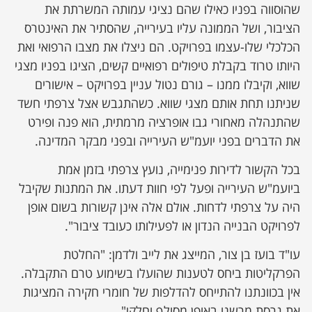
שהוסווה בפניו כאילו שהם נציגי עמותה המשרתת את
הציבור, ושל הממונה עליו בעירייה, שהסתיר את האינטרס
הכלכלי שלו-עצמו בפרויקט. הם ניצלו את מצבו הרפואי ואת
היותו טרוד בקבלת טיפולים רפואיים קשים, הציגו בפניו מצגי
שווא, וקיבלו ממנו – גורם נטול עניין בפרויקט – אישורים
שניתנו תחת אותם מצגי שווא. כשהתגבש אצל צרפתי חשד
שהתנהלה מאחורי גבו אופרציה מרמתית, הוא פנה ופירט
את הדברים בפני יועמ"ש העירייה ובפני מבקר המדינה.
בכל הקשור לדירות פנימייה, נועץ צרפתי בזמן אמת
ביועמ"ש העירייה ופעל לפי חוות דעתו. את המתנות שקיבל
היה על צרפתי לדחות. אולם אלה אינן קשורות בשום אופן
לפרויקט הבנייה הנדון או לפעילותו כעובד ציבור".
עו"ד בועז בן צור, המייצג את לייב ולדמן: "החלטת
הפרקליטות ביחס לטענות שהועלו בשימוע טרם התקבלה.
אין בכוונתנו להתייחס להדלפות של חומרי חקירה המציגות
את גרסת מרשנו באופן מסולף וחלקי".