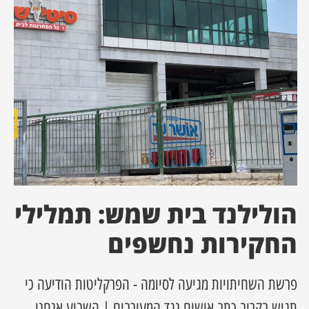
ן מסע מלחמה
ת השבוע
ונים
לות מקומית
דקס עסקים
הולילנד בית שמש: תמלילי
החקירות נחשפים
פרשת השחיתויות מגיעה לסיומה - הפרקליטות הודיעה כי
תגיש בקרוב כתב אישום נגד המעורבים | השבוע אנחנו