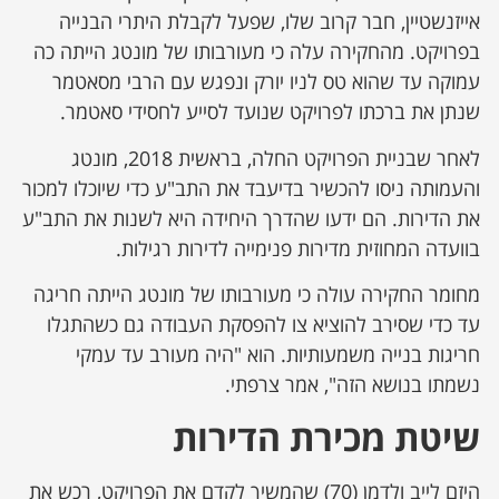
אייזנשטיין, חבר קרוב שלו, שפעל לקבלת היתרי הבנייה
בפרויקט. מהחקירה עלה כי מעורבותו של מונטג הייתה כה
עמוקה עד שהוא טס לניו יורק ונפגש עם הרבי מסאטמר
שנתן את ברכתו לפרויקט שנועד לסייע לחסידי סאטמר.
לאחר שבניית הפרויקט החלה, בראשית 2018, מונטג
והעמותה ניסו להכשיר בדיעבד את התב"ע כדי שיוכלו למכור
את הדירות. הם ידעו שהדרך היחידה היא לשנות את התב"ע
בוועדה המחוזית מדירות פנימייה לדירות רגילות.
מחומר החקירה עולה כי מעורבותו של מונטג הייתה חריגה
עד כדי שסירב להוציא צו להפסקת העבודה גם כשהתגלו
חריגות בנייה משמעותיות. הוא "היה מעורב עד עמקי
נשמתו בנושא הזה", אמר צרפתי.
שיטת מכירת הדירות
היזם לייב ולדמן (70) שהמשיך לקדם את הפרויקט, רכש את