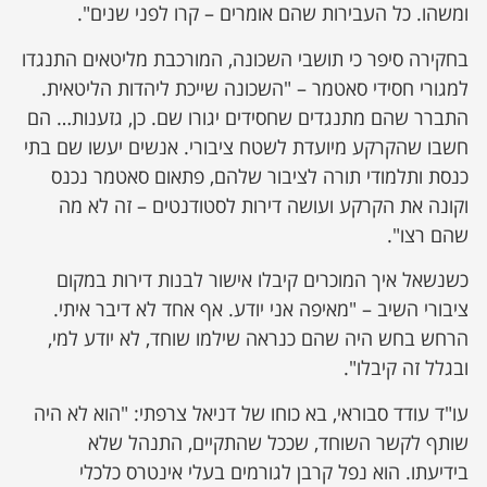
ומשהו. כל העבירות שהם אומרים – קרו לפני שנים".
בחקירה סיפר כי תושבי השכונה, המורכבת מליטאים התנגדו
למגורי חסידי סאטמר – "השכונה שייכת ליהדות הליטאית.
התברר שהם מתנגדים שחסידים יגורו שם. כן, גזענות… הם
חשבו שהקרקע מיועדת לשטח ציבורי. אנשים יעשו שם בתי
כנסת ותלמודי תורה לציבור שלהם, פתאום סאטמר נכנס
וקונה את הקרקע ועושה דירות לסטודנטים – זה לא מה
שהם רצו".
כשנשאל איך המוכרים קיבלו אישור לבנות דירות במקום
ציבורי השיב – "מאיפה אני יודע. אף אחד לא דיבר איתי.
הרחש בחש היה שהם כנראה שילמו שוחד, לא יודע למי,
ובגלל זה קיבלו".
עו"ד עודד סבוראי, בא כוחו של דניאל צרפתי: "הוא לא היה
שותף לקשר השוחד, שככל שהתקיים, התנהל שלא
בידיעתו. הוא נפל קרבן לגורמים בעלי אינטרס כלכלי