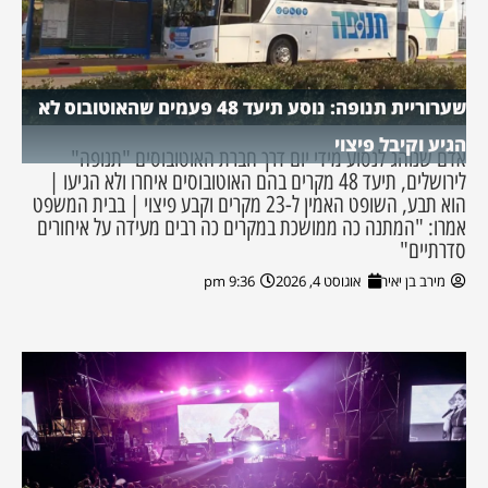
שערוריית תנופה: נוסע תיעד 48 פעמים שהאוטובוס לא
הגיע וקיבל פיצוי
אדם שנוהג לנסוע מידי יום דרך חברת האוטובוסים "תנופה"
לירושלים, תיעד 48 מקרים בהם האוטובוסים איחרו ולא הגיעו |
הוא תבע, השופט האמין ל-23 מקרים וקבע פיצוי | בבית המשפט
אמרו: "המתנה כה ממושכת במקרים כה רבים מעידה על איחורים
סדרתיים"
מירב בן יאיר
אוגוסט 4, 2026
9:36 pm