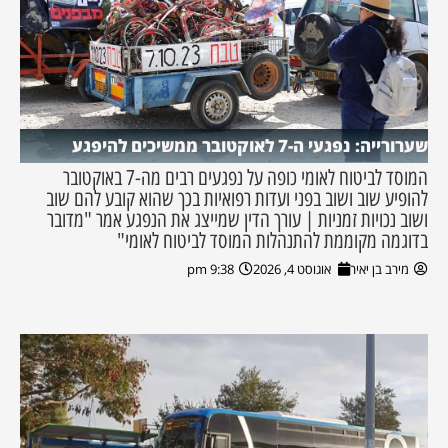
שערורייה: נפגעי ה-7 לאוקטובר ממשיכים להיפגע
המוסד לביטוח לאומי כופה על נפגעים רבים מה-7 באוקטובר
להופיע שוב ושוב בפני ועדות רפואיות בכך שהוא קובע להם שוב
ושוב נכויות זמניות | עורך הדין שמייצג את הנפגע אמר "מדובר
בדוגמה מקוממת להתנהלות המוסד לביטוח לאומי"
מירב בן יאיר
אוגוסט 4, 2026
9:38 pm