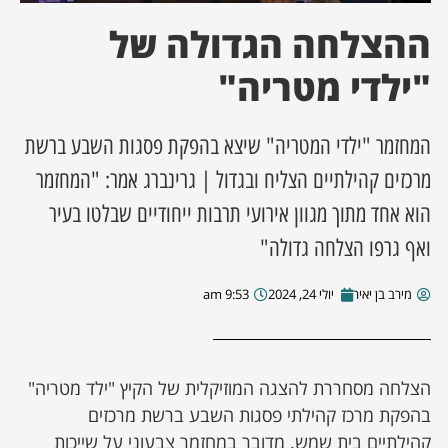
ההצלחה הגדולה של
ן מסע מלחמה
"ילדי מטריה"
ת השבוע
המחזמר "ילדי המטריה" שיצא בהפקת פסגות השבע ברשת
ונים
מרכזים קהילתיים הצליח ובגדול | גרינברג אמר: "המחזמר
לות מקומית
הוא אחד מתוך מגוון אירועי תרבות ייחודיים שבלטו בעיר
ואף גרפו הצלחה גדולה"
דקס עסקים
מירב בן יאיר
יולי 24, 2024
9:53 am
הצלחה מסחררת להצגה המוזיקלית של הקיץ "ילד מטריה"
בהפקת מרכז קהילתי פסגות השבע ברשת מרכזים
קהילתיים בית שמש. מדובר במחזמר צבעוני על שייכות