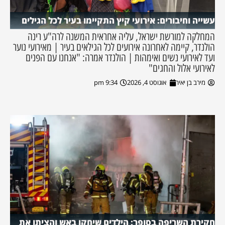
עשייה וחיבורים: אירועי קיץ התקיימו בעיר לכל הגילים
המחלקה למורשת ישראל, עליה אחראית המשנה לרה"ע רינה
הולנדר, קיימה לאחרונה אירועים לכל הגילאים בעיר | מאירועי נוער
ועד לאירועי נשים ואימהות | הולנדר אמרה: "אנחנו עם הפנים
לאירועי אלול והחגים"
מירב בן יאיר
אוגוסט 4, 2026
9:34 pm
חקירת השריפה בסופר: הילדים שיחקו באש והציתו את