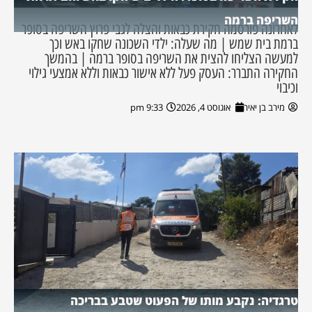
השריפה ברמה
לאחרונה פורסמה חקירת כבאות והצלה לגבי פרוץ השריפה בסופר
ברמת בית שמש | מה שעלה: ילדי השכונה שחקו באש וכך
למעשה הצליחו להצית את השריפה בסופר ברמה | בהמשך
החקירה התברר: העסק פעל ללא אישור כבאות וללא אמצעי גילוי
וכיבוי
מירב בן יאיר
אוגוסט 4, 2026
9:33 pm
טרגדיה: נקבע מותו של הפעוט שטבע בבריכה