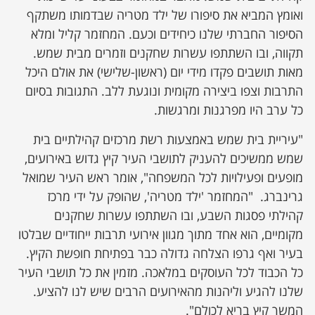
ואומץ המביא את סיפורו של ילד מטריה שבדמותו משתקף
הסיפור החברתי שלנו כיחידים וכעם. המחזמר קליל ומלא
תקווה, ובו השתתפו עשרות שחקנים וזמרים מבית שמש.
מאות תושבים פקדו מידי יום (ראשון-שלישי) את אולם היכל
התרבות וצפו ביצירה מקומית ונוגעת ללב. התגובות בסיום
כל ערב היו מפרגנות ומרגשות.
"עיריית בית שמש באמצעות רשת מרכזים קהילתיים בית
שמש ממשיכים להעניק לתושבי העיר קיץ גדוש באירועים,
מופעים ופעילויות לכל המשפחה", אומר ראש העיר שמואל
גרינברג. "המחזמר 'ילד מטריה', שהופק על ידי מרכז
קהילתי פסגות השבע, ובו השתתפו עשרות שחקנים
מקומיים, הוא אחד מתוך מגוון אירועי תרבות ייחודיים שבלטו
בעיר ואף גרפו הצלחה גדולה כבר בפתיחת חופשת הקיץ.
כל הכבוד לכל העוסקים במלאכה. מזמין את כל תושבי העיר
שלנו להגיע וליהנות מהאירועים הרבים שיש לנו להציע.
המשך קיץ בריא לכולם".