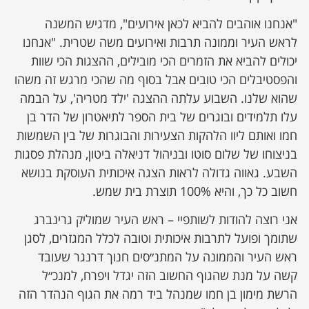
"אנחנו אוהבים להביא לכאן אירועים", מדגיש המשנה
לראש העיר וממונה תרבות ואירועים משה שטרית. "אנחנו
יכולים להביא את הזמרים הכי מובילים, ההצגות הכי שוות
והפסטיבלים הכי טובים אבל בסוף מה שהכי מרגש זה משהו
שהוא שלנו. השבוע עלתה ההצגה 'ילד מטריה', על הבמה
עלו תלמידים ובוגרים של בית הספר לתיאטרון של הדר בן
חמו ואותם ליוו הלהקות הצעירות והבוגרות של בין השמשות
בניצוחו של שלום סוטו ובניהול דניאלה ביטון, מנהלת פסגות
השבע. גאווה גדולה לראות הצגה איכותית העוסקת בנושא
חשוב כל כך, והיא 100% תוצרת בית שמש.
אני רוצה להודות לשותפיי – ראש העיר שמוליק גרינברג
שתומך ופועל לתרבות איכותית וטובה לכלל המגזרים, לסגן
ראש העיר והממונה על המתנ״סים חנוך דרנגר שעובד
קשה על מנת שהגוף החשוב הזה יגדל ויפרח, למנכ״ל
הרשת מימון בן חמו שמנהל ביד רמה את הגוף הנהדר הזה