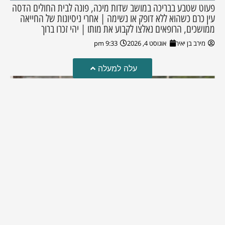
פעוט שטבע בבריכה במושב שדות מיכה, פונה לבית החולים הדסה
עין כרם כשהוא ללא דופק או נשימה | אחרי ניסיונות של החייאה
ממושכים, הרופאים נאלצו לקבוע את מותו | יהי זכרו ברוך
מירב בן יאיר
אוגוסט 4, 2026
9:33 pm
עלה למעלה
מזל טוב!
סמדר כהן האלופה שבתמונה, חגגה את יום הולדתה לאחרונה
מירב בן יאיר
יולי 30, 2026
6:15 pm