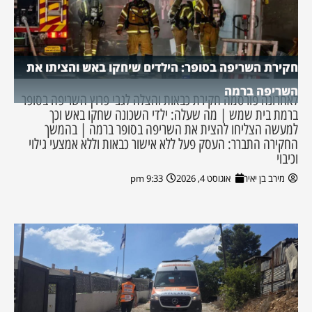
חקירת השריפה בסופר: הילדים שיחקו באש והציתו את
השריפה ברמה
לאחרונה פורסמה חקירת כבאות והצלה לגבי פרוץ השריפה בסופר
ברמת בית שמש | מה שעלה: ילדי השכונה שחקו באש וכך
למעשה הצליחו להצית את השריפה בסופר ברמה | בהמשך
החקירה התברר: העסק פעל ללא אישור כבאות וללא אמצעי גילוי
וכיבוי
מירב בן יאיר
אוגוסט 4, 2026
9:33 pm