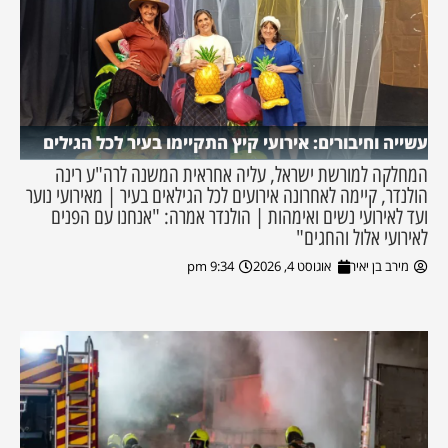
עשייה וחיבורים: אירועי קיץ התקיימו בעיר לכל הגילים
המחלקה למורשת ישראל, עליה אחראית המשנה לרה"ע רינה
הולנדר, קיימה לאחרונה אירועים לכל הגילאים בעיר | מאירועי נוער
ועד לאירועי נשים ואימהות | הולנדר אמרה: "אנחנו עם הפנים
לאירועי אלול והחגים"
מירב בן יאיר
אוגוסט 4, 2026
9:34 pm