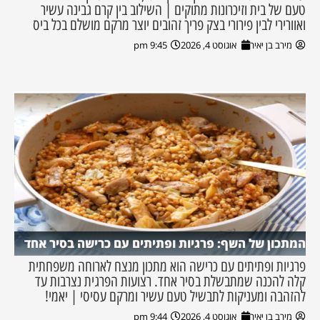
טעם של בית וזיכרונות מתוקים | השילוב בין קרם גבינה עשיר
ואוורירי לבין פירורי בצק פריך זהובים יוצר מרקם מושלם בכל ביס
מירב בן יאיר
אוגוסט 4, 2026
9:45 pm
המתכון של השף: פרגיות ופתיתים עם כרישה בסיר אחד
פרגיות ופתיתים עם כרישה הוא מתכון מנצח לארוחה משפחתית
קלה להכנה שמתבשלת בסיר אחד. רצועות הפרגית נצרבות עד
להזהבה ומעניקות לתבשיל טעם עשיר ומרקם עסיסי | יאמי!
מירב בן יאיר
אוגוסט 4, 2026
9:44 pm