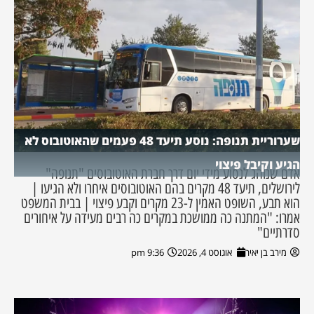
שערוריית תנופה: נוסע תיעד 48 פעמים שהאוטובוס לא
הגיע וקיבל פיצוי
אדם שנוהג לנסוע מידי יום דרך חברת האוטובוסים "תנופה"
לירושלים, תיעד 48 מקרים בהם האוטובוסים איחרו ולא הגיעו |
הוא תבע, השופט האמין ל-23 מקרים וקבע פיצוי | בבית המשפט
אמרו: "המתנה כה ממושכת במקרים כה רבים מעידה על איחורים
סדרתיים"
מירב בן יאיר
אוגוסט 4, 2026
9:36 pm