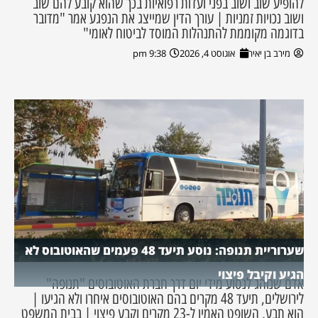
להופיע שוב ושוב בפני ועדות רפואיות בכך שהוא קובע להם שוב
ושוב נכויות זמניות | עורך הדין שמייצג את הנפגע אמר "מדובר
בדוגמה מקוממת להתנהלות המוסד לביטוח לאומי"
מירב בן יאיר
אוגוסט 4, 2026
9:38 pm
שערוריית תנופה: נוסע תיעד 48 פעמים שהאוטובוס לא
הגיע וקיבל פיצוי
אדם שנוהג לנסוע מידי יום דרך חברת האוטובוסים "תנופה"
לירושלים, תיעד 48 מקרים בהם האוטובוסים איחרו ולא הגיעו |
הוא תבע, השופט האמין ל-23 מקרים וקבע פיצוי | בבית המשפט