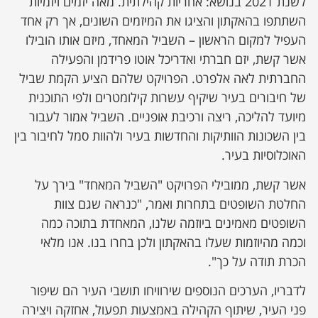
לשנת 2021 בנושא: אחריות קהילתית. מאה יזמים ויזמיות
השתתפו בהאקתון והציגו את המיזמים השונים, אך רק אחד
העפיל למקום הראשון – השביל המאחד, מיזם אותו הובילו
אשר קשת, יזם חברתי ואדריכל אוטו פרידמן והפעילה
החברתית לאה אלפרט. הפרויקט שלהם הציע הקמת שביל
של חיבורים בעיר שיקיף עשרות קילומטרים ולפי התוכנית
מיועד להליכה, ריצה ורכיבת אופניים. השביל אמור לעבור
בין השכונות הוותיקות והחדשות בעיר ולהוות סמל לחיבור בין
האוכלוסיות בעיר.
אשר קשת, ממובילי הפרויקט "השביל המאחד" בירך על
החלטת השופטים בתחרות ואמר, "כנראה שגם צוות
השופטים מאמינים ביוזמה שלנו, המאחדת בתוכה כמה
וכמה מהיוזמות שעלו בהאקתון ולכן בחרו בנו. אנו מלאי
הכרת תודה על כך".
לדבריו, הערכים הנוספים שירוויחו תושבי העיר הם שיפור
פני העיר, שיתוף הקהילה באמצעות תפעול, אחזקה ויצירה