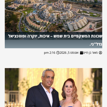
שכונת המשקפיים בית שמש – איכות, יוקרה ופוטנציאל
נדל"ני.
מאור בן חיים
אוגוסט 5, 2026
2:16 pm