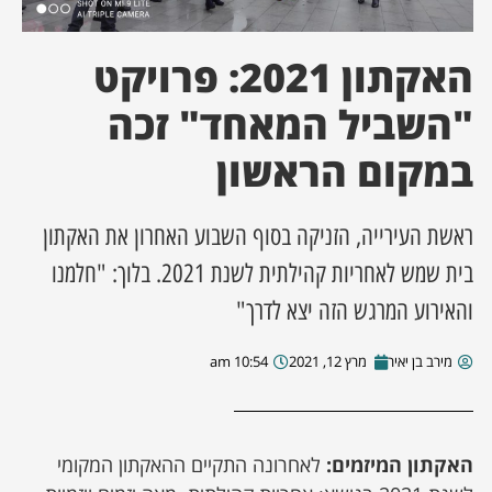
ן מסע מלחמה
האקתון 2021: פרויקט
ת השבוע
"השביל המאחד" זכה
במקום הראשון
ונים
לות מקומית
ראשת העירייה, הזניקה בסוף השבוע האחרון את האקתון
בית שמש לאחריות קהילתית לשנת 2021. בלוך: "חלמנו
דקס עסקים
והאירוע המרגש הזה יצא לדרך"
מירב בן יאיר
מרץ 12, 2021
10:54 am
האקתון המיזמים:
לאחרונה התקיים ההאקתון המקומי