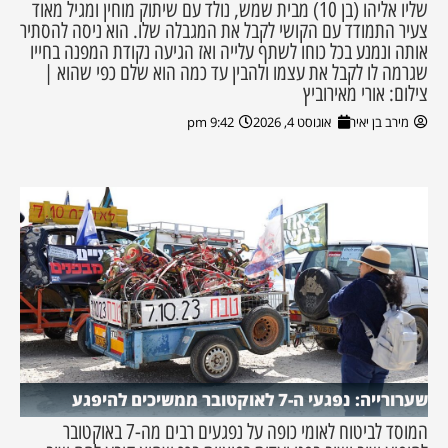
שליו אליהו (בן 10) מבית שמש, נולד עם שיתוק מוחין ומגיל מאוד
צעיר התמודד עם הקושי לקבל את המגבלה שלו. הוא ניסה להסתיר
אותה ונמנע בכל כוחו לשתף עלייה ואז הגיעה נקודת המפנה בחייו
שגרמה לו לקבל את עצמו ולהבין עד כמה הוא שלם כפי שהוא |
צילום: אורי מאירוביץ
מירב בן יאיר
אוגוסט 4, 2026
9:42 pm
שערורייה: נפגעי ה-7 לאוקטובר ממשיכים להיפגע
המוסד לביטוח לאומי כופה על נפגעים רבים מה-7 באוקטובר