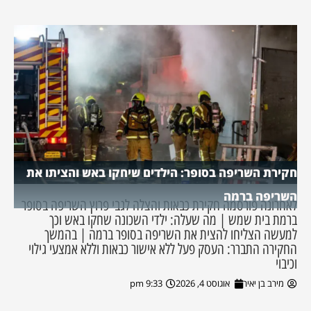
חקירת השריפה בסופר: הילדים שיחקו באש והציתו את
השריפה ברמה
לאחרונה פורסמה חקירת כבאות והצלה לגבי פרוץ השריפה בסופר
ברמת בית שמש | מה שעלה: ילדי השכונה שחקו באש וכך
למעשה הצליחו להצית את השריפה בסופר ברמה | בהמשך
החקירה התברר: העסק פעל ללא אישור כבאות וללא אמצעי גילוי
וכיבוי
מירב בן יאיר
אוגוסט 4, 2026
9:33 pm