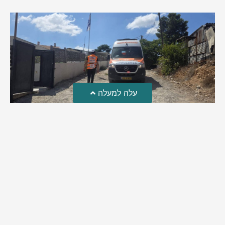
עלה למעלה
טרגדיה: נקבע מותו של הפעוט שטבע בבריכה
פעוט שטבע בבריכה במושב שדות מיכה, פונה לבית החולים הדסה
עין כרם כשהוא ללא דופק או נשימה | אחרי ניסיונות של החייאה
ממושכים, הרופאים נאלצו לקבוע את מותו | יהי זכרו ברוך
מירב בן יאיר
אוגוסט 4, 2026
9:33 pm